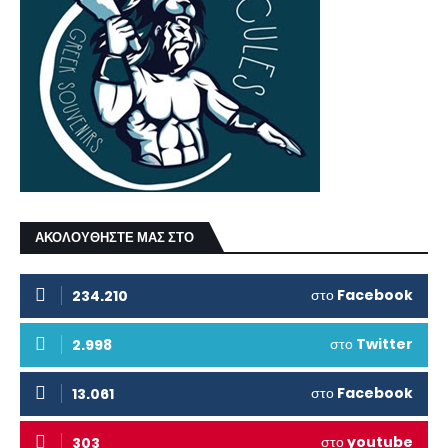
ΑΚΟΛΟΥΘΗΣΤΕ ΜΑΣ ΣΤΟ
στο
Facebook
234.210
στο
Twitter
2.998
στο
Facebook
13.061
στο
youtube
303