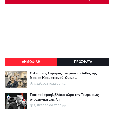
ΔΗΜΟΦΙΛΗ
ΠΡΟΣΦΑΤΑ
Ο Αντώνης Σαμαράς απέφυγε το λάθος της
Μαρίας Καρυστιανού. Όμως...
7/22/2026 10:52:00 π.μ.
Γιατί το Ισραήλ βλέπει τώρα την Τουρκία ως
στρατηγική απειλή
7/25/2026 06:27:00 μ.μ.