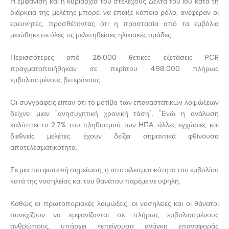
Η εμφάνιση και η κυριαρχία του στελέχους Δέλτα του ιού κατά τη
διάρκεια της μελέτης μπορεί να έπαιξε κάποιο ρόλο, ανέφεραν οι
ερευνητές, προσθέτοντας ότι η προστασία από τα εμβόλια
μειώθηκε σε όλες τις μελετηθείσες ηλικιακές ομάδες.
Περισσότερες από 26.000 θετικές εξετάσεις PCR
πραγματοποιήθηκαν σε περίπου 498.000 πλήρως
εμβολιασμένους βετεράνους.
Οι συγγραφείς είπαν ότι το μοτίβο των επαναστατικών λοιμώξεων
δείχνει μιαν "ανησυχητική χρονική τάση". "Ενώ η ανάλυση
καλύπτει το 2,7% του πληθυσμού των ΗΠΑ, άλλες εγχώριες και
διεθνείς μελέτες έχουν δείξει σημαντικά φθίνουσα
αποτελεσματικότητα.
Σε μια πιο φωτεινή σημείωση, η αποτελεσματικότητα του εμβολίου
κατά της νοσηλείας και του θανάτου παρέμεινε υψηλή.
Καθώς οι πρωτοποριακές λοιμώξεις, οι νοσηλείες και οι θάνατοι
συνεχίζουν να εμφανίζονται σε πλήρως εμβολιασμένους
ανθρώπους, υπάρχει «επείγουσα ανάγκη επαναφοράς