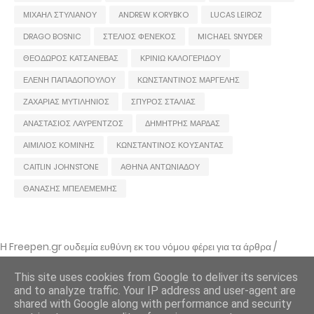
ΜΙΧΑΗΛ ΣΤΥΛΙΑΝΟΥ
ANDREW KORYBKO
LUCAS LEIROZ
DRAGO BOSNIC
ΣΤΕΛΙΟΣ ΦΕΝΕΚΟΣ
MICHAEL SNYDER
ΘΕΟΔΩΡΟΣ ΚΑΤΣΑΝΕΒΑΣ
ΚΡΙΝΙΩ ΚΑΛΟΓΕΡΙΔΟΥ
ΕΛΕΝΗ ΠΑΠΑΔΟΠΟΥΛΟΥ
ΚΩΝΣΤΑΝΤΙΝΟΣ ΜΑΡΓΕΛΗΣ
ΖΑΧΑΡΙΑΣ ΜΥΤΙΛΗΝΙΟΣ
ΣΠΥΡΟΣ ΣΤΑΛΙΑΣ
ΑΝΑΣΤΑΣΙΟΣ ΛΑΥΡΕΝΤΖΟΣ
ΔΗΜΗΤΡΗΣ ΜΑΡΔΑΣ
ΑΙΜΙΛΙΟΣ ΚΟΜΙΝΗΣ
ΚΩΝΣΤΑΝΤΙΝΟΣ ΚΟΥΣΑΝΤΑΣ
CAITLIN JOHNSTONE
ΑΘΗΝΑ ΑΝΤΩΝΙΑΔΟΥ
ΘΑΝΑΣΗΣ ΜΠΕΛΕΜΕΜΗΣ
Η Freepen.gr ουδεμία ευθύνη εκ του νόμου φέρει για τα άρθρα /
αναρτήσεις που δημοσιεύονται και απηχούν τις απόψεις των συντακτών
τους και δε σημαίνει πως τα υιοθετεί. Σε περίπτωση που θεωρείτε πως
This site uses cookies from Google to deliver its services
θίγεστε από κάποιο εξ αυτών ή ότι υπάρχει κάποιο σφάλμα,
and to analyze traffic. Your IP address and user-agent are
επικοινωνήστε μέσω e-mail
shared with Google along with performance and security