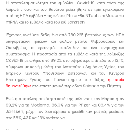
Η αποτελεσματικότητα του εμβολίου Covid-19 κατά τόσο της
λοίμωξης όσο και του θανάτου μελετήθηκε σε τρία εγκεκριμένα
από τις ΗΠΑ εμβόλια – τις ενέσεις Pfizer-BioNTech και Moderna
mRNA και το εμβόλιο κατά του ιού Janssen.
Έχοντας αναλύσει δεδομένα από 780.225 βετεράνους των ΗΠΑ
διαφορετικών ηλικιών και φύλων μεταξύ Φεβρουαρίου και
Οκτωβρίου, οι ερευνητές κατέληξαν σε ένα ανησυχητικό
συμπέρασμα. Η προστασία από τα εμβόλια κατά της λοίμωξης
Covid-19 μειώθηκε από 89,2% στο υψηλότερο επίπεδο του 13,1%,
σύμφωνα με κοινή μελέτη του Ινστιτούτου Δημόσιας Υγείας, του
Ιατρικού Κέντρου Υποθέσεων Βετεράνων και του Κέντρου
Επιστημών Υγείας του Πανεπιστημίου του Τέξας,
η οποία
δημοσιεύθηκε
στο επιστημονικό περιοδικό Science την Πέμπτη.
Ενώ η αποτελεσματικότητα κατά της μόλυνσης τον Μάρτιο ήταν
89,2% για τη Moderna, 86,9% για την Pfizer και 86,4% για την
Janssen, μέχρι τον Σεπτέμβριο σημειώθηκαν μαζικές μειώσεις
στο 58%, 43% και 13% αντίστοιχα.