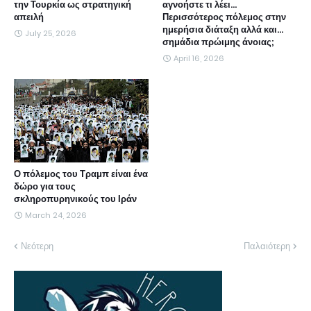
την Τουρκία ως στρατηγική
αγνοήστε τι λέει...
απειλή
Περισσότερος πόλεμος στην
ημερήσια διάταξη αλλά και...
July 25, 2026
σημάδια πρώιμης άνοιας;
April 16, 2026
Ο πόλεμος του Τραμπ είναι ένα
δώρο για τους
σκληροπυρηνικούς του Ιράν
March 24, 2026
Νεότερη
Παλαιότερη