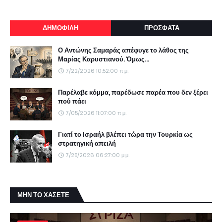
ΔΗΜΟΦΙΛΗ
ΠΡΟΣΦΑΤΑ
Ο Αντώνης Σαμαράς απέφυγε το λάθος της
Μαρίας Καρυστιανού. Όμως...
7/22/2026 10:52:00 π.μ.
Παρέλαβε κόμμα, παρέδωσε παρέα που δεν ξέρει
πού πάει
7/05/2026 11:07:00 π.μ.
Γιατί το Ισραήλ βλέπει τώρα την Τουρκία ως
στρατηγική απειλή
7/25/2026 06:27:00 μ.μ.
ΜΗΝ ΤΟ ΧΑΣΕΤΕ