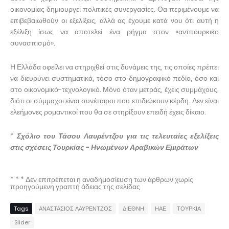
οικονομίας δημιουργεί πολιτικές συνεργασίες. Θα περιμένουμε να
επιβεβαιωθούν οι εξελίξεις, αλλά ας έχουμε κατά νου ότι αυτή η
εξέλιξη ίσως να αποτελεί ένα ρήγμα στον «αντιτουρκικο
συνασπισμό».
Η Ελλάδα οφείλει να στηριχθεί στις δυνάμεις της, τις οποίες πρέπει
να διευρύνει συστηματικά, τόσο στο δημογραφικό πεδίο, όσο και
στο οικονομικό-τεχνολογικό. Μόνο όταν μετράς, έχεις συμμάχους,
διότι οι σύμμαχοι είναι συνέταιροι που επιδιώκουν κέρδη. Δεν είναι
ελεήμονες ρομαντικοί που θα σε στηρίξουν επειδή έχεις δίκαιο.
*
Σχόλιο του Τάσου Λαυρέντζου για τις τελευταίες εξελίξεις
στις σχέσεις Τουρκίας - Ηνωμένων Αραβικών Εμιράτων
* * * Δεν επιτρέπεται η αναδημοσίευση των άρθρων χωρίς
προηγούμενη γραπτή άδειας της σελίδας
Tags
ΑΝΑΣΤΑΣΙΟΣ ΛΑΥΡΕΝΤΖΟΣ
ΔΙΕΘΝΗ
ΗΑΕ
ΤΟΥΡΚΙΑ
Slider