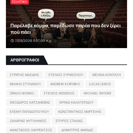
ΠΟΛΙΤΙΚΗ
Παρέλαβε κόμμα, παρέδωσε παρέα που δεν ξέρει
πού πάει
7/05/2026 11:07:00 π.μ.
ΑΡΘΡΟΓΡΑΦΟΙ
ΣΤΡΑΤΗΣ ΜΑΖΙΔΗΣ
ΣΤΕΛΙΟΣ ΣΥΡΜΟΓΛΟΥ
ΜΕΛΙΝΑ ΚΟΝΤΑΞΗ
ΜΙΧΑΗΛ ΣΤΥΛΙΑΝΟΥ
ANDREW KORYBKO
LUCAS LEIROZ
DRAGO BOSNIC
ΣΤΕΛΙΟΣ ΦΕΝΕΚΟΣ
MICHAEL SNYDER
ΘΕΟΔΩΡΟΣ ΚΑΤΣΑΝΕΒΑΣ
ΚΡΙΝΙΩ ΚΑΛΟΓΕΡΙΔΟΥ
ΕΛΕΝΗ ΠΑΠΑΔΟΠΟΥΛΟΥ
ΚΩΝΣΤΑΝΤΙΝΟΣ ΜΑΡΓΕΛΗΣ
ΖΑΧΑΡΙΑΣ ΜΥΤΙΛΗΝΙΟΣ
ΣΠΥΡΟΣ ΣΤΑΛΙΑΣ
ΑΝΑΣΤΑΣΙΟΣ ΛΑΥΡΕΝΤΖΟΣ
ΔΗΜΗΤΡΗΣ ΜΑΡΔΑΣ