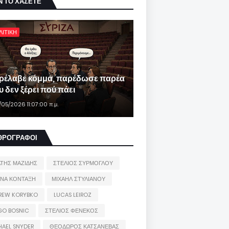
Ν ΤΟ ΧΑΣΕΤΕ
ΛΙΤΙΚΗ
ρέλαβε κόμμα, παρέδωσε παρέα
 δεν ξέρει πού πάει
/05/2026 11:07:00 π.μ.
ΘΡΟΓΡΑΦΟΙ
ΑΤΗΣ ΜΑΖΙΔΗΣ
ΣΤΕΛΙΟΣ ΣΥΡΜΟΓΛΟΥ
ΙΝΑ ΚΟΝΤΑΞΗ
ΜΙΧΑΗΛ ΣΤΥΛΙΑΝΟΥ
REW KORYBKO
LUCAS LEIROZ
GO BOSNIC
ΣΤΕΛΙΟΣ ΦΕΝΕΚΟΣ
HAEL SNYDER
ΘΕΟΔΩΡΟΣ ΚΑΤΣΑΝΕΒΑΣ