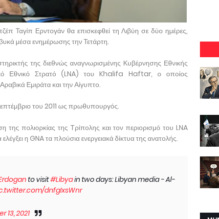
ζέπ Ταγίπ Ερντογάν θα επισκεφθεί τη Λιβύη σε δύο ημέρες,
βυκά μέσα ενημέρωσης την Τετάρτη.
οστηρικτής της διεθνώς αναγνωρισμένης Κυβέρνησης Εθνικής
κό Εθνικό Στρατό (LNA) του Khalifa Haftar, ο οποίος
Αραβικά Εμιράτα και την Αίγυπτο.
 Σεπτέμβριο του 2011 ως πρωθυπουργός.
η της πολιορκίας της Τρίπολης και τον περιορισμό του LNA
 ελέγξει η GNA τα πλούσια ενεργειακά δίκτυα της ανατολής.
Erdogan
to visit
#Libya
in two days: Libyan media - Al-
c.twitter.com/dnfgIxsWnr
r 13, 2021