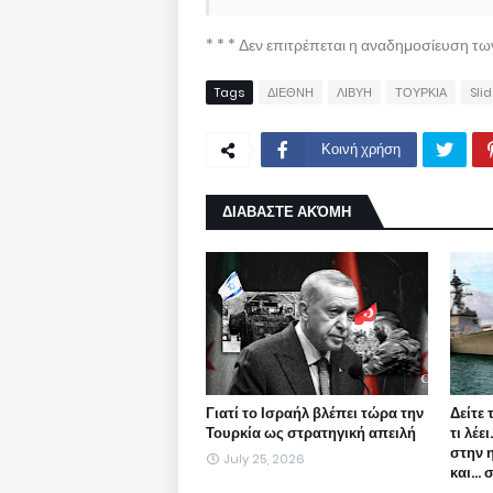
* * * Δεν επιτρέπεται η αναδημοσίευση τ
Tags
ΔΙΕΘΝΗ
ΛΙΒΥΗ
ΤΟΥΡΚΙΑ
Slid
Κοινή χρήση
ΔΙΑΒΑΣΤΕ ΑΚΌΜΗ
Γιατί το Ισραήλ βλέπει τώρα την
Δείτε 
Τουρκία ως στρατηγική απειλή
τι λέε
στην 
July 25, 2026
και...