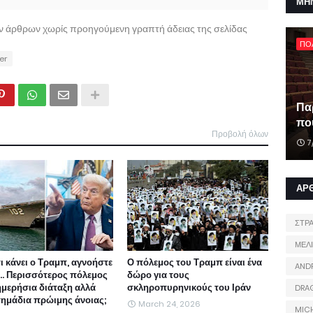
ΜΗ
ων άρθρων χωρίς προηγούμενη γραπτή άδειας της σελίδας
ΠΟ
er
Πα
που
Προβολή όλων
7
ΑΡ
ΣΤΡ
ΜΕΛ
τι κάνει ο Τραμπ, αγνοήστε
Ο πόλεμος του Τραμπ είναι ένα
AND
ι... Περισσότερος πόλεμος
δώρο για τους
ημερήσια διάταξη αλλά
σκληροπυρηνικούς του Ιράν
DRA
 σημάδια πρώιμης άνοιας;
March 24, 2026
MIC