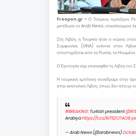
Freepen.gr -
Ο Τούρκος πρόεδρος Ρετ
μετέδωσε το Arab News, επικαλούμενο λι
Στη Λιβύη, η Τουρκία ήταν ο κύριος υπ
Συμφωνίας (GNA) ενάντια στον Λιβυ
υποστηρίζεται από τη Ρωσία, τα Ηνωμένα 
Ο Ερντογάν είχε επισκεφθεί τη Λιβύη τον
Η τουρκική εμπλοκή συνέδραμε στην άρσ
στην ανατολική Λιβύη, όπως δεν πέτυχε να
#BREAKING
: Turkish president
@RT
Arabiya
https://t.co/8iT5ZO7AO8
pi
— Arab News (@arabnews)
Octobe