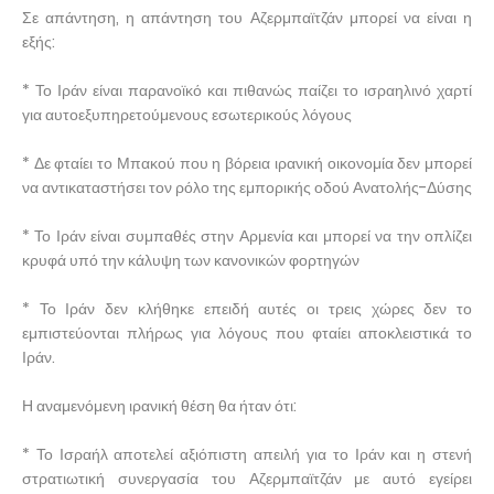
Σε απάντηση, η απάντηση του Αζερμπαϊτζάν μπορεί να είναι η
εξής:
* Το Ιράν είναι παρανοϊκό και πιθανώς παίζει το ισραηλινό χαρτί
για αυτοεξυπηρετούμενους εσωτερικούς λόγους
* Δε φταίει το Μπακού που η βόρεια ιρανική οικονομία δεν μπορεί
να αντικαταστήσει τον ρόλο της εμπορικής οδού Ανατολής-Δύσης
* Το Ιράν είναι συμπαθές στην Αρμενία και μπορεί να την οπλίζει
κρυφά υπό την κάλυψη των κανονικών φορτηγών
* Το Ιράν δεν κλήθηκε επειδή αυτές οι τρεις χώρες δεν το
εμπιστεύονται πλήρως για λόγους που φταίει αποκλειστικά το
Ιράν.
Η αναμενόμενη ιρανική θέση θα ήταν ότι:
* Το Ισραήλ αποτελεί αξιόπιστη απειλή για το Ιράν και η στενή
στρατιωτική συνεργασία του Αζερμπαϊτζάν με αυτό εγείρει