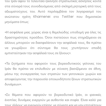
του Ιράν αφού το τελευταίο ξεκίνησε στρατιωτικές ασκήσεις κοντά
στα σύνορά τους συνοδευόμενες από σκληρή ρητορική από τους
αξιωματούχους του. Αυτό περιλαμβάνει τον λογαριασμό του
ανώτατου ηγέτη Khamenei στο Twitter που δημοσιεύει
μηνύματα όπως:
«Η ασφάλεια μιας χώρας είναι η θεμελιώδης υποδομή για όλες τις
δραστηριότητες προόδου. Όσοι πιστεύουν πως στηριζόμενοι σε
άλλους μπορούν να διασφαλίσουν την ασφάλειά τους, θα πρέπει
να γνωρίζουν ότι σύντομα θα τους χτυπήσουν επειδή
εμπιστεύτηκαν την ασφάλειά τους σε ξένους».
«Τα ζητήματα που αφορούν τους βορειοδυτικούς γείτονες του
Ιράν θα πρέπει να επιλυθούν με σύνεση βασιζόμενοι σε έθνη,
μέσω της συνεργασίας των στρατών των γειτονικών χωρών και
αποφεύγοντας την παρουσία οποιωνδήποτε ξένων στρατιωτικών
δυνάμεων».
«Σε θέματα που αφορούν το βορειοδυτικό Ιράν, οι ιρανικές
ένοπλες δυνάμεις ενεργούν με αυθεντία και σοφία. Είναι καλό για
τους άλλους να ενεργούν επίσης με σύνεση και να μην επιτρέπουν