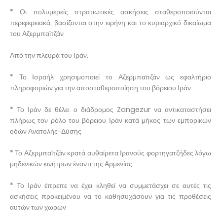
* Οι πολυμερείς στρατιωτικές ασκήσεις σταθεροποιούνται
περιφερειακά, βασίζονται στην ειρήνη και το κυριαρχικό δικαίωμα
του Αζερμπαϊτζάν
Από την πλευρά του Ιράν:
* Το Ισραήλ χρησιμοποιεί το Αζερμπαϊτζάν ως εφαλτήριο
πληροφοριών για την αποσταθεροποίηση του βόρειου Ιράν
* Το Ιράν δε θέλει ο διάδρομος Zangezur να αντικαταστήσει
πλήρως τον ρόλο του βόρειου Ιράν κατά μήκος των εμπορικών
οδών Ανατολής-Δύσης
* Το Αζερμπαϊτζάν κρατά αυθαίρετα Ιρανούς φορτηγατζήδες λόγω
μηδενικών κινήτρων έναντι της Αρμενίας
* Το Ιράν έπρεπε να έχει κληθεί να συμμετάσχει σε αυτές τις
ασκήσεις προκειμένου να το καθησυχάσουν για τις προθέσεις
αυτών των χωρών