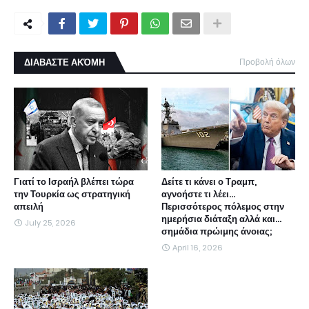
ΔΙΑΒΑΣΤΕ ΑΚΌΜΗ
Προβολή όλων
Γιατί το Ισραήλ βλέπει τώρα
Δείτε τι κάνει ο Τραμπ,
την Τουρκία ως στρατηγική
αγνοήστε τι λέει...
απειλή
Περισσότερος πόλεμος στην
ημερήσια διάταξη αλλά και...
July 25, 2026
σημάδια πρώιμης άνοιας;
April 16, 2026