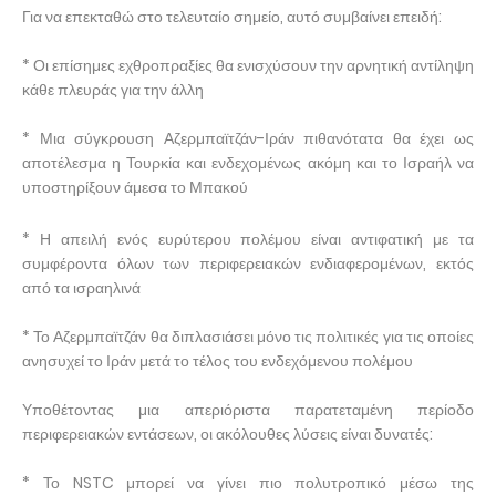
Για να επεκταθώ στο τελευταίο σημείο, αυτό συμβαίνει επειδή:
* Οι επίσημες εχθροπραξίες θα ενισχύσουν την αρνητική αντίληψη
κάθε πλευράς για την άλλη
* Μια σύγκρουση Αζερμπαϊτζάν-Ιράν πιθανότατα θα έχει ως
αποτέλεσμα η Τουρκία και ενδεχομένως ακόμη και το Ισραήλ να
υποστηρίξουν άμεσα το Μπακού
* Η απειλή ενός ευρύτερου πολέμου είναι αντιφατική με τα
συμφέροντα όλων των περιφερειακών ενδιαφερομένων, εκτός
από τα ισραηλινά
* Το Αζερμπαϊτζάν θα διπλασιάσει μόνο τις πολιτικές για τις οποίες
ανησυχεί το Ιράν μετά το τέλος του ενδεχόμενου πολέμου
Υποθέτοντας μια απεριόριστα παρατεταμένη περίοδο
περιφερειακών εντάσεων, οι ακόλουθες λύσεις είναι δυνατές:
* Το NSTC μπορεί να γίνει πιο πολυτροπικό μέσω της