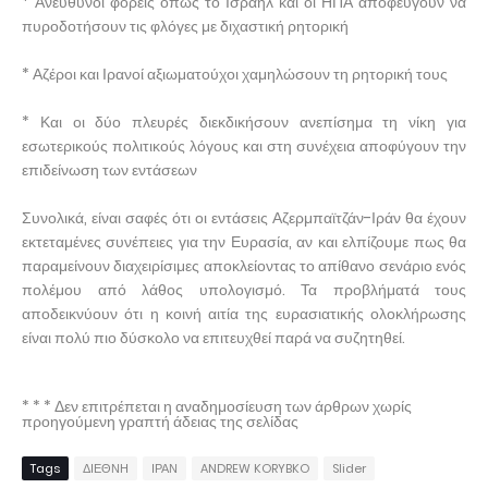
* Ανεύθυνοι φορείς όπως το Ισραήλ και οι ΗΠΑ αποφεύγουν να
πυροδοτήσουν τις φλόγες με διχαστική ρητορική
* Αζέροι και Ιρανοί αξιωματούχοι χαμηλώσουν τη ρητορική τους
* Και οι δύο πλευρές διεκδικήσουν ανεπίσημα τη νίκη για
εσωτερικούς πολιτικούς λόγους και στη συνέχεια αποφύγουν την
επιδείνωση των εντάσεων
Συνολικά, είναι σαφές ότι οι εντάσεις Αζερμπαϊτζάν-Ιράν θα έχουν
εκτεταμένες συνέπειες για την Ευρασία, αν και ελπίζουμε πως θα
παραμείνουν διαχειρίσιμες αποκλείοντας το απίθανο σενάριο ενός
πολέμου από λάθος υπολογισμό. Τα προβλήματά τους
αποδεικνύουν ότι η κοινή αιτία της ευρασιατικής ολοκλήρωσης
είναι πολύ πιο δύσκολο να επιτευχθεί παρά να συζητηθεί.
* * * Δεν επιτρέπεται η αναδημοσίευση των άρθρων χωρίς
προηγούμενη γραπτή άδειας της σελίδας
Tags
ΔΙΕΘΝΗ
ΙΡΑΝ
ANDREW KORYBKO
Slider