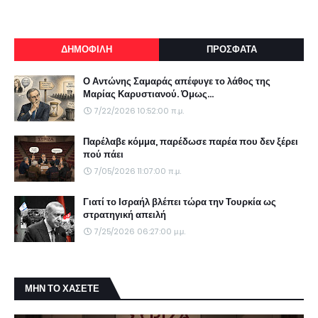
ΔΗΜΟΦΙΛΗ
ΠΡΟΣΦΑΤΑ
Ο Αντώνης Σαμαράς απέφυγε το λάθος της
Μαρίας Καρυστιανού. Όμως...
7/22/2026 10:52:00 π.μ.
Παρέλαβε κόμμα, παρέδωσε παρέα που δεν ξέρει
πού πάει
7/05/2026 11:07:00 π.μ.
Γιατί το Ισραήλ βλέπει τώρα την Τουρκία ως
στρατηγική απειλή
7/25/2026 06:27:00 μ.μ.
ΜΗΝ ΤΟ ΧΑΣΕΤΕ