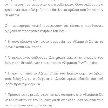
στην περιοχή να αντιμετωπίσει προβλήματα. Όσοι σκάβουν μια
τρύπα για τους αδελφούς τους θα είναι οι πρώτοι που θα πέσουν
σε αυτήν».
Οι παρατηρητές γενικά συμφωνούν ότι τέσσερις παράγοντες
εξηγούν τις πρόσφατες κινήσεις του Ιράν:
* Η συνεχιζόμενη de facto συμμαχία του Αζερμπαϊτζάν με το
ιρανικό αντίπαλο Ισραήλ
* Ο μελλοντικός διάδρομος Zangezur μειώνει τη σημασία του
Ιράν για τη διευκόλυνση του εμπορίου Αζερμπαϊτζάν-Τουρκίας
* Η κράτηση από το Αζερμπαϊτζάν των Ιρανών φορτηγατζήδων
που διέσχιζαν το πρόσφατα απελευθερωμένο έδαφός του καθ
'οδόν προς την Αρμενία
* Πρόσφατες τριμερείς στρατιωτικές ασκήσεις στο Αζερμπαϊτζάν
με το Πακιστάν και την Τουρκία για τις οποίες το Ιράν φοβάται πως
στρατιωτικοποιούν την περιοχή