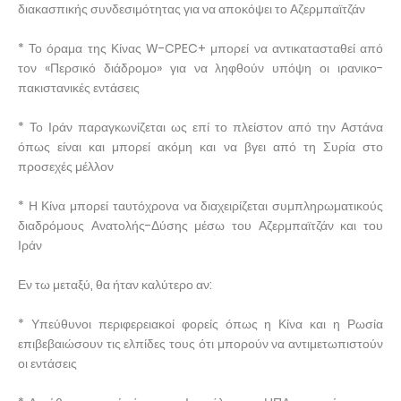
διακασπικής συνδεσιμότητας για να αποκόψει το Αζερμπαϊτζάν
* Το όραμα της Κίνας W-CPEC+ μπορεί να αντικατασταθεί από
τον «Περσικό διάδρομο» για να ληφθούν υπόψη οι ιρανικο-
πακιστανικές εντάσεις
* Το Ιράν παραγκωνίζεται ως επί το πλείστον από την Αστάνα
όπως είναι και μπορεί ακόμη και να βγει από τη Συρία στο
προσεχές μέλλον
* Η Κίνα μπορεί ταυτόχρονα να διαχειρίζεται συμπληρωματικούς
διαδρόμους Ανατολής-Δύσης μέσω του Αζερμπαϊτζάν και του
Ιράν
Εν τω μεταξύ, θα ήταν καλύτερο αν:
* Υπεύθυνοι περιφερειακοί φορείς όπως η Κίνα και η Ρωσία
επιβεβαιώσουν τις ελπίδες τους ότι μπορούν να αντιμετωπιστούν
οι εντάσεις