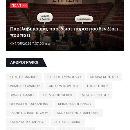
ΠΟΛΙΤΙΚΗ
Παρέλαβε κόμμα, παρέδωσε παρέα που δεν ξέρει
πού πάει
7/05/2026 11:07:00 π.μ.
ΑΡΘΡΟΓΡΑΦΟΙ
ΣΤΡΑΤΗΣ ΜΑΖΙΔΗΣ
ΣΤΕΛΙΟΣ ΣΥΡΜΟΓΛΟΥ
ΜΕΛΙΝΑ ΚΟΝΤΑΞΗ
ΜΙΧΑΗΛ ΣΤΥΛΙΑΝΟΥ
ANDREW KORYBKO
LUCAS LEIROZ
DRAGO BOSNIC
ΣΤΕΛΙΟΣ ΦΕΝΕΚΟΣ
MICHAEL SNYDER
ΘΕΟΔΩΡΟΣ ΚΑΤΣΑΝΕΒΑΣ
ΚΡΙΝΙΩ ΚΑΛΟΓΕΡΙΔΟΥ
ΕΛΕΝΗ ΠΑΠΑΔΟΠΟΥΛΟΥ
ΚΩΝΣΤΑΝΤΙΝΟΣ ΜΑΡΓΕΛΗΣ
ΖΑΧΑΡΙΑΣ ΜΥΤΙΛΗΝΙΟΣ
ΣΠΥΡΟΣ ΣΤΑΛΙΑΣ