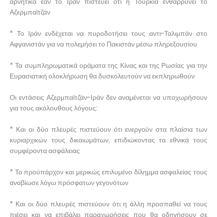
αρνητικά εάν το Ιράν πιστεύει ότι η Τουρκία ενθαρρύνει το
Αζερμπαϊτζάν
* Το Ιράν ενδέχεται να πυροδοτήσει τους αντι-Ταλιμπάν στο
Αφγανιστάν για να πολεμήσει το Πακιστάν μέσω πληρεξουσίου
* Τα συμπληρωματικά οράματα της Κίνας και της Ρωσίας για την
Ευρασιατική ολοκλήρωση θα δυσκολευτούν να εκπληρωθούν
Οι εντάσεις Αζερμπαϊτζάν-Ιράν δεν αναμένεται να υποχωρήσουν
για τους ακόλουθους λόγους:
* Και οι δύο πλευρές πιστεύουν ότι ενεργούν στα πλαίσια των
κυριαρχικών τους δικαιωμάτων, επιδιώκοντας τα εθνικά τους
συμφέροντα ασφάλειας
* Το προϋπάρχον και μερικώς επιλυμένο δίλημμα ασφαλείας τους
αναβίωσε λόγω πρόσφατων γεγονότων
* Και οι δύο πλευρές πιστεύουν ότι η άλλη προσπαθεί να τους
πιέσει και να επιβάλει παραχωρήσεις που θα οδηγήσουν σε