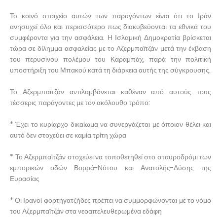
Το κοινό στοιχείο αυτών των παραγόντων είναι ότι το Ιράν
ανησυχεί όλο και περισσότερο πως διακυβεύονται τα εθνικά του
συμφέροντα για την ασφάλεια. Η Ισλαμική Δημοκρατία βρίσκεται
τώρα σε δίλημμα ασφαλείας με το Αζερμπαϊτζάν μετά την έκβαση
του περυσινού πολέμου του Καραμπάχ, παρά την πολιτική
υποστήριξη του Μπακού κατά τη διάρκεια αυτής της σύγκρουσης.
Το Αζερμπαϊτζάν αντιλαμβάνεται καθέναν από αυτούς τους
τέσσερις παράγοντες με τον ακόλουθο τρόπο:
* Έχει το κυρίαρχο δικαίωμα να συνεργάζεται με όποιον θέλει και
αυτό δεν στοχεύει σε καμία τρίτη χώρα
* Το Αζερμπαϊτζάν στοχεύει να τοποθετηθεί στο σταυροδρόμι των
εμπορικών οδών Βορρά-Νότου και Ανατολής-Δύσης της
Ευρασίας
* Οι Ιρανοί φορτηγατζήδες πρέπει να συμμορφώνονται με το νόμο
του Αζερμπαϊτζάν στα νεοαπελευθερωμένα εδάφη