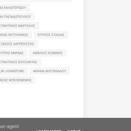
ΙΩ ΚΑΛΟΓΕΡΙΔΟΥ
ΝΗ ΠΑΠΑΔΟΠΟΥΛΟΥ
ΣΤΑΝΤΙΝΟΣ ΜΑΡΓΕΛΗΣ
ΡΙΑΣ ΜΥΤΙΛΗΝΙΟΣ
ΣΠΥΡΟΣ ΣΤΑΛΙΑΣ
ΣΤΑΣΙΟΣ ΛΑΥΡΕΝΤΖΟΣ
ΗΤΡΗΣ ΜΑΡΔΑΣ
ΑΙΜΙΛΙΟΣ ΚΟΜΙΝΗΣ
ΣΤΑΝΤΙΝΟΣ ΚΟΥΣΑΝΤΑΣ
LIN JOHNSTONE
ΑΘΗΝΑ ΑΝΤΩΝΙΑΔΟΥ
ΑΣΗΣ ΜΠΕΛΕΜΕΜΗΣ
ις των συντακτών τους και δε σημαίνει πως τα
user-agent
 μέσω e-mail