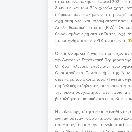
στρατιωτικές ασκήσεις Zapad 2021, οι οπ
δυνάμεις και των δύο χωρών χρησιμοπο
διάρκεια των ασκήσεων τα ρωσικά σ
σχηματισμούς και πραγματοποίησαν ε
Απελευθερωτικό Στρατό (PLA). Οι ρ
θωρακισμένα οχήματα επίθεσης, οχήματ
παρασχέθηκε από τον PLA, αναφέρει το
m
Οι εμπλεκόμενες δυνάμεις προέρχονταν 
την Ανατολική Στρατιωτική Περιφέρεια τη
Οι δύο πλευρές επέδειξαν πρωτοφαν
Ομοσπονδιακό Πανεπιστήμιο της Άπω 
σχετικά με τον σκοπό τους: «Γίνεται σαφέ
συμβολικές εκδηλώσεις συντροφικότητα
της διαλειτουργικότητας στο πεδίο τη
βελτιώθηκε σημαντικά από τις πρώτες κοι
Η διαλειτουργικότητα είναι το κλειδί για
ενάντια σε έναν κοινό αντίπαλο, με το Δυ
υποστηρίζεται από την Ιαπωνία που θεωρε
και η Μόσχα. Η έλλειψη διαλειτουργικότη