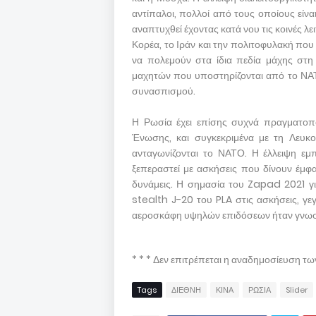
αντίπαλοι, πολλοί από τους οποίους είναι
αναπτυχθεί έχοντας κατά νου τις κοινές λει
Κορέα, το Ιράν και την πολιτοφυλακή που 
να πολεμούν στα ίδια πεδία μάχης στη
μαχητών που υποστηρίζονται από το ΝΑΤ
συνασπισμού.
Η Ρωσία έχει επίσης συχνά πραγματοποι
Ένωσης, και συγκεκριμένα με τη Λευκορ
ανταγωνίζονται το ΝΑΤΟ. Η έλλειψη εμπ
ξεπεραστεί με ασκήσεις που δίνουν έμφασ
δυνάμεις. Η σημασία του Zapad 2021 γ
stealth J-20 του PLA στις ασκήσεις, γ
αεροσκάφη υψηλών επιδόσεων ήταν γνωστό
* * * Δεν επιτρέπεται η αναδημοσίευση τ
Tags
ΔΙΕΘΝΗ
ΚΙΝΑ
ΡΩΣΙΑ
Slider