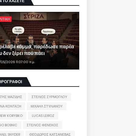
Ν ΤΟ ΧΑΣΕΤΕ
ΛΙΤΙΚΗ
ρέλαβε κόμμα, παρέδωσε παρέα
 δεν ξέρει πού πάει
/05/2026 11:07:00 π.μ.
ΘΡΟΓΡΑΦΟΙ
ΑΤΗΣ ΜΑΖΙΔΗΣ
ΣΤΕΛΙΟΣ ΣΥΡΜΟΓΛΟΥ
ΙΝΑ ΚΟΝΤΑΞΗ
ΜΙΧΑΗΛ ΣΤΥΛΙΑΝΟΥ
REW KORYBKO
LUCAS LEIROZ
GO BOSNIC
ΣΤΕΛΙΟΣ ΦΕΝΕΚΟΣ
HAEL SNYDER
ΘΕΟΔΩΡΟΣ ΚΑΤΣΑΝΕΒΑΣ