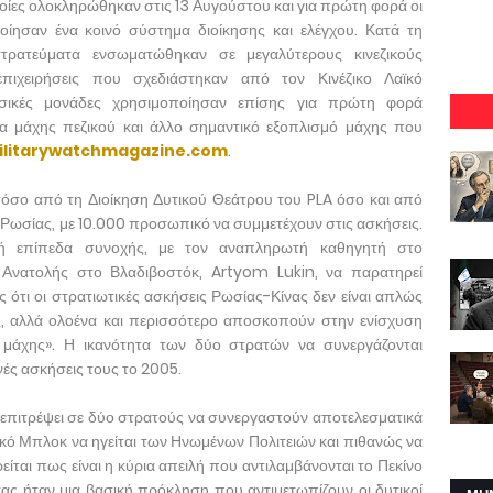
οίες ολοκληρώθηκαν στις 13 Αυγούστου και για πρώτη φορά οι
ίησαν ένα κοινό σύστημα διοίκησης και ελέγχου. Κατά τη
τρατεύματα ενσωματώθηκαν σε μεγαλύτερους κινεζικούς
πιχειρήσεις που σχεδιάστηκαν από τον Κινέζικο Λαϊκό
ωσικές μονάδες χρησιμοποίησαν επίσης για πρώτη φορά
α μάχης πεζικού και άλλο σημαντικό εξοπλισμό μάχης που
ilitarywatchmagazine.com
.
τόσο από τη Διοίκηση Δυτικού Θεάτρου του PLA όσο και από
ς Ρωσίας, με 10.000 προσωπικό να συμμετέχουν στις ασκήσεις.
ή επίπεδα συνοχής, με τον αναπληρωτή καθηγητή στο
Ανατολής στο Βλαδιβοστόκ, Artyom Lukin, να παρατηρεί
ς ότι οι στρατιωτικές ασκήσεις Ρωσίας-Κίνας δεν είναι απλώς
ς, αλλά ολοένα και περισσότερο αποσκοπούν στην ενίσχυση
ς μάχης». Η ικανότητα των δύο στρατών να συνεργάζονται
νές ασκήσεις τους το 2005.
 να επιτρέψει σε δύο στρατούς να συνεργαστούν αποτελεσματικά
τικό Μπλοκ να ηγείται των Ηνωμένων Πολιτειών και πιθανώς να
ίται πως είναι η κύρια απειλή που αντιλαμβάνονται το Πεκίνο
τας ήταν μια βασική πρόκληση που αντιμετωπίζουν οι δυτικοί