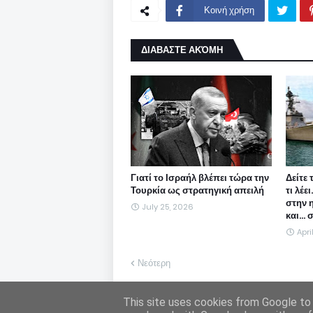
Κοινή χρήση
ΔΙΑΒΑΣΤΕ ΑΚΌΜΗ
Γιατί το Ισραήλ βλέπει τώρα την
Δείτε 
Τουρκία ως στρατηγική απειλή
τι λέε
στην 
July 25, 2026
και...
Apri
Νεότερη
Η Freepen.gr ουδεμία ευθύνη εκ του νόμου φέ
This site uses cookies from Google to d
υιοθετεί. Σε περίπτωση που θεωρείτε πως θίγ