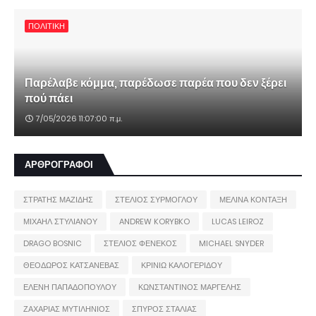
ΠΟΛΙΤΙΚΗ
Παρέλαβε κόμμα, παρέδωσε παρέα που δεν ξέρει
πού πάει
7/05/2026 11:07:00 π.μ.
ΑΡΘΡΟΓΡΑΦΟΙ
ΣΤΡΑΤΗΣ ΜΑΖΙΔΗΣ
ΣΤΕΛΙΟΣ ΣΥΡΜΟΓΛΟΥ
ΜΕΛΙΝΑ ΚΟΝΤΑΞΗ
ΜΙΧΑΗΛ ΣΤΥΛΙΑΝΟΥ
ANDREW KORYBKO
LUCAS LEIROZ
DRAGO BOSNIC
ΣΤΕΛΙΟΣ ΦΕΝΕΚΟΣ
MICHAEL SNYDER
ΘΕΟΔΩΡΟΣ ΚΑΤΣΑΝΕΒΑΣ
ΚΡΙΝΙΩ ΚΑΛΟΓΕΡΙΔΟΥ
ΕΛΕΝΗ ΠΑΠΑΔΟΠΟΥΛΟΥ
ΚΩΝΣΤΑΝΤΙΝΟΣ ΜΑΡΓΕΛΗΣ
ΖΑΧΑΡΙΑΣ ΜΥΤΙΛΗΝΙΟΣ
ΣΠΥΡΟΣ ΣΤΑΛΙΑΣ