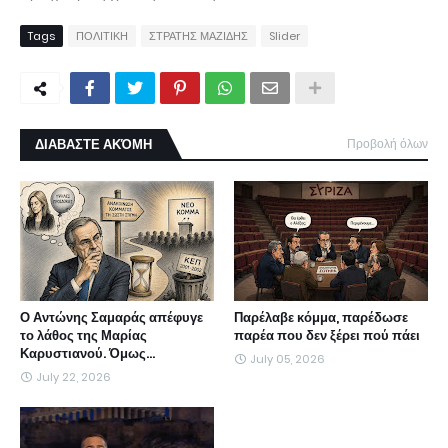
Tags
ΠΟΛΙΤΙΚΗ
ΣΤΡΑΤΗΣ ΜΑΖΙΔΗΣ
Slider
ΔΙΑΒΑΣΤΕ ΑΚΌΜΗ
Προβολή όλων
Ο Αντώνης Σαμαράς απέφυγε
Παρέλαβε κόμμα, παρέδωσε
το λάθος της Μαρίας
παρέα που δεν ξέρει πού πάει
Καρυστιανού. Όμως...
July 05, 2026
July 22, 2026