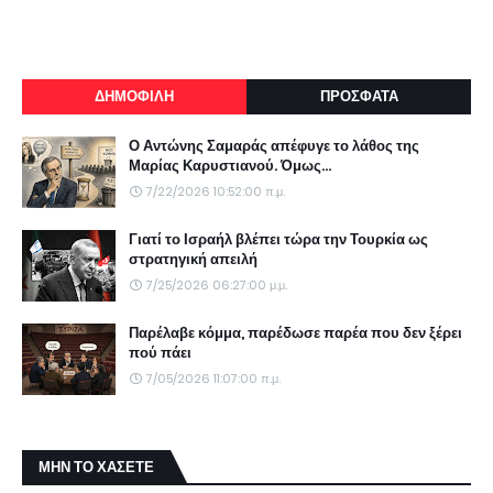
ΔΗΜΟΦΙΛΗ
ΠΡΟΣΦΑΤΑ
Ο Αντώνης Σαμαράς απέφυγε το λάθος της
Μαρίας Καρυστιανού. Όμως...
7/22/2026 10:52:00 π.μ.
Γιατί το Ισραήλ βλέπει τώρα την Τουρκία ως
στρατηγική απειλή
7/25/2026 06:27:00 μ.μ.
Παρέλαβε κόμμα, παρέδωσε παρέα που δεν ξέρει
πού πάει
7/05/2026 11:07:00 π.μ.
ΜΗΝ ΤΟ ΧΑΣΕΤΕ