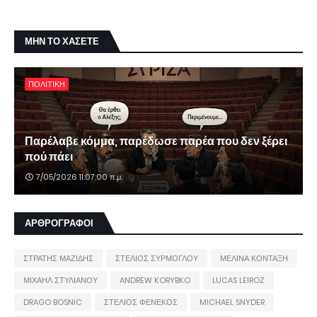
ΜΗΝ ΤΟ ΧΑΣΕΤΕ
ΠΟΛΙΤΙΚΗ
Παρέλαβε κόμμα, παρέδωσε παρέα που δεν ξέρει
πού πάει
7/05/2026 11:07:00 π.μ.
ΑΡΘΡΟΓΡΑΦΟΙ
ΣΤΡΑΤΗΣ ΜΑΖΙΔΗΣ
ΣΤΕΛΙΟΣ ΣΥΡΜΟΓΛΟΥ
ΜΕΛΙΝΑ ΚΟΝΤΑΞΗ
ΜΙΧΑΗΛ ΣΤΥΛΙΑΝΟΥ
ANDREW KORYBKO
LUCAS LEIROZ
DRAGO BOSNIC
ΣΤΕΛΙΟΣ ΦΕΝΕΚΟΣ
MICHAEL SNYDER