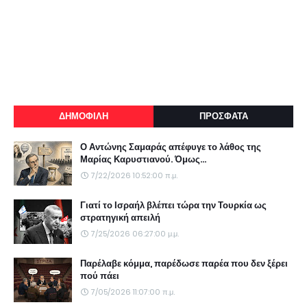
ΔΗΜΟΦΙΛΗ
ΠΡΟΣΦΑΤΑ
Ο Αντώνης Σαμαράς απέφυγε το λάθος της
Μαρίας Καρυστιανού. Όμως...
7/22/2026 10:52:00 π.μ.
Γιατί το Ισραήλ βλέπει τώρα την Τουρκία ως
στρατηγική απειλή
7/25/2026 06:27:00 μ.μ.
Παρέλαβε κόμμα, παρέδωσε παρέα που δεν ξέρει
πού πάει
7/05/2026 11:07:00 π.μ.