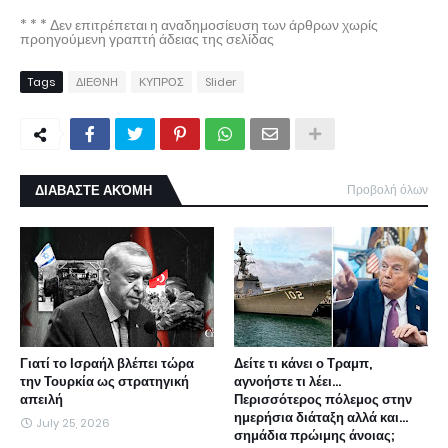
* * * Δεν επιτρέπεται η αναδημοσίευση των άρθρων χωρίς
προηγούμενη γραπτή άδειας της σελίδας
Tags
ΔΙΕΘΝΗ
ΚΥΠΡΟΣ
Slider
ΔΙΑΒΑΣΤΕ ΑΚΌΜΗ
Προβολή όλων
Γιατί το Ισραήλ βλέπει τώρα
Δείτε τι κάνει ο Τραμπ,
την Τουρκία ως στρατηγική
αγνοήστε τι λέει...
απειλή
Περισσότερος πόλεμος στην
ημερήσια διάταξη αλλά και...
July 25, 2026
σημάδια πρώιμης άνοιας;