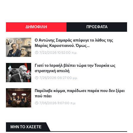
ΔΗΜΟΦΙΛΗ
ΠΡΟΣΦΑΤΑ
Ο Αντώνης Σαμαράς απέφυγε το λάθος της
Μαρίας Καρυστιανού. Όμως...
7/22/2026 10:52:00 π.μ.
Γιατί το Ισραήλ βλέπει τώρα την Τουρκία ως
στρατηγική απειλή
7/25/2026 06:27:00 μ.μ.
Παρέλαβε κόμμα, παρέδωσε παρέα που δεν ξέρει
πού πάει
7/05/2026 11:07:00 π.μ.
ΜΗΝ ΤΟ ΧΑΣΕΤΕ