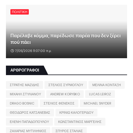
ΠΟΛΙΤΙΚΗ
Παρέλαβε κόμμα, παρέδωσε παρέα που δεν ξέρει
πού πάει
7/05/2026 11:07:00 π.μ.
ΑΡΘΡΟΓΡΑΦΟΙ
ΣΤΡΑΤΗΣ ΜΑΖΙΔΗΣ
ΣΤΕΛΙΟΣ ΣΥΡΜΟΓΛΟΥ
ΜΕΛΙΝΑ ΚΟΝΤΑΞΗ
ΜΙΧΑΗΛ ΣΤΥΛΙΑΝΟΥ
ANDREW KORYBKO
LUCAS LEIROZ
DRAGO BOSNIC
ΣΤΕΛΙΟΣ ΦΕΝΕΚΟΣ
MICHAEL SNYDER
ΘΕΟΔΩΡΟΣ ΚΑΤΣΑΝΕΒΑΣ
ΚΡΙΝΙΩ ΚΑΛΟΓΕΡΙΔΟΥ
ΕΛΕΝΗ ΠΑΠΑΔΟΠΟΥΛΟΥ
ΚΩΝΣΤΑΝΤΙΝΟΣ ΜΑΡΓΕΛΗΣ
ΖΑΧΑΡΙΑΣ ΜΥΤΙΛΗΝΙΟΣ
ΣΠΥΡΟΣ ΣΤΑΛΙΑΣ