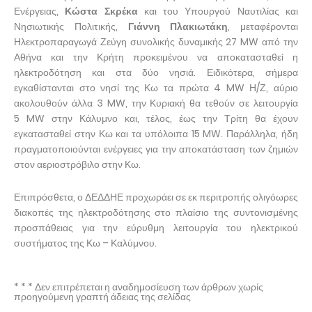
Ενέργειας,
Κώστα Σκρέκα
και του
Υπουργού Ναυτιλίας και
Νησιωτικής Πολιτικής,
Γιάννη Πλακιωτάκη
, μεταφέρονται
Ηλεκτροπαραγωγά Ζεύγη συνολικής δυναμικής 27 MW από την
Αθήνα και την Κρήτη προκειμένου να αποκατασταθεί η
ηλεκτροδότηση και στα δύο νησιά. Ειδικότερα, σήμερα
εγκαθίστανται στο νησί της Κω τα πρώτα 4 MW Η/Ζ, αύριο
ακολουθούν άλλα 3 MW, την Κυριακή θα τεθούν σε λειτουργία
5 MW στην Κάλυμνο και, τέλος, έως την Τρίτη θα έχουν
εγκατασταθεί στην Κω και τα υπόλοιπα 15 MW. Παράλληλα, ήδη
πραγματοποιούνται ενέργειες για την αποκατάσταση των ζημιών
στον αεριοστρόβιλο στην Κω.
Επιπρόσθετα, ο ΔΕΔΔΗΕ προχωράει σε εκ περιτροπής ολιγόωρες
διακοπές της ηλεκτροδότησης στο πλαίσιο της συντονισμένης
προσπάθειας για την εύρυθμη λειτουργία του ηλεκτρικού
συστήματος της Κω – Καλύμνου.
* * * Δεν επιτρέπεται η αναδημοσίευση των άρθρων χωρίς
προηγούμενη γραπτή άδειας της σελίδας