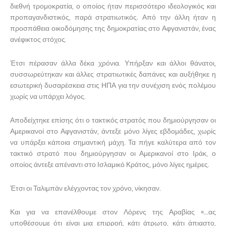
διεθνή τρομοκρατία, ο οποίος ήταν περισσότερο ιδεολογικός και
προπαγανδιστικός, παρά στρατιωτικός. Από την άλλη ήταν η
προσπάθεια οικοδόμησης της δημοκρατίας στο Αφγανιστάν, ένας
ανέφικτος στόχος.
Έτσι πέρασαν άλλα δέκα χρόνια. Υπήρξαν και άλλοι θάνατοι,
συσσωρεύτηκαν και άλλες στρατιωτικές δαπάνες και αυξήθηκε η
εσωτερική δυσαρέσκεια στις ΗΠΑ για την συνέχιση ενός πολέμου
χωρίς να υπάρχει λόγος.
Αποδείχτηκε επίσης ότι ο τακτικός στρατός που δημιούργησαν οι
Αμερικανοί στο Αφγανιστάν, άντεξε μόνο λίγες εβδομάδες, χωρίς
να υπάρξει κάποια σημαντική μάχη. Τα πήγε καλύτερα από τον
τακτικό στρατό που δημιούργησαν οι Αμερικανοί στο Ιράκ, ο
οποίος άντεξε απέναντι στο Ισλαμικό Κράτος, μόνο λίγες ημέρες.
Έτσι οι Ταλιμπάν ελέγχοντας τον χρόνο, νίκησαν.
Και για να επανέλθουμε στον Λόρενς της Αραβίας «…ας
υποθέσουμε ότι είναι μια επιρροή, κάτι άτρωτο, κάτι άπιαστο,