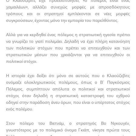
Ο Κλαούζεβιτς είχε προειδοποιήσει, «ο πόλεμος είναι ένας
χαμαιλέων», αλλάζει συνεχώς μορφές με απροσδόκητους
τρόπους και οι στρατηγοί εμπλέκονται σε νέες μορφές
συγκρούσεων, έχοντας μόνο την εμπειρία του παρελθόντος.
Αλλά για να κερδηθεί ένας πόλεμος η στρατιωτική ηγεσία πρέπει
να γνωρίζει το γιατί πολεμάει. Δηλαδή να έχει πλήρη κατανόηση
των πολιτικών στόχων που πρέπει να επιτευχθούν και των
στρατιωτικών μέσων που χρειάζονται για να επιτευχθούν οι
πολιτικοί στόχοι.
Η ιστορία έχει δείξει ότι μόνο σε αυτούς που ο Κλαούζεβιτς
ονόμαζε ολοκληρωτικούς πολέμους, όπως ο Β΄ Παγκόσμιος
Πόλεμος, συμπίπτουν απόλυτα οι πολιτικοί και στρατιωτικοί
στόχοι, όταν δηλαδή η στρατιωτική καταστροφή του εχθρού
οδηγεί στην παράδοση άνευ όρων, που είναι ο υπέρτατος στόχος
ενός πολέμου.
Στον πόλεμο του Βιετνάμ, ο στρατηγός Βο Νγκουγέν,
γνωστότερος με το πολεμικό όνομα Γκιάπ, νίκησε πρώτα τους