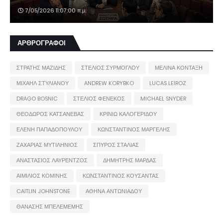
7/05/2026 11:07:00 π.μ.
ΑΡΘΡΟΓΡΑΦΟΙ
ΣΤΡΑΤΗΣ ΜΑΖΙΔΗΣ
ΣΤΕΛΙΟΣ ΣΥΡΜΟΓΛΟΥ
ΜΕΛΙΝΑ ΚΟΝΤΑΞΗ
ΜΙΧΑΗΛ ΣΤΥΛΙΑΝΟΥ
ANDREW KORYBKO
LUCAS LEIROZ
DRAGO BOSNIC
ΣΤΕΛΙΟΣ ΦΕΝΕΚΟΣ
MICHAEL SNYDER
ΘΕΟΔΩΡΟΣ ΚΑΤΣΑΝΕΒΑΣ
ΚΡΙΝΙΩ ΚΑΛΟΓΕΡΙΔΟΥ
ΕΛΕΝΗ ΠΑΠΑΔΟΠΟΥΛΟΥ
ΚΩΝΣΤΑΝΤΙΝΟΣ ΜΑΡΓΕΛΗΣ
ΖΑΧΑΡΙΑΣ ΜΥΤΙΛΗΝΙΟΣ
ΣΠΥΡΟΣ ΣΤΑΛΙΑΣ
ΑΝΑΣΤΑΣΙΟΣ ΛΑΥΡΕΝΤΖΟΣ
ΔΗΜΗΤΡΗΣ ΜΑΡΔΑΣ
ΑΙΜΙΛΙΟΣ ΚΟΜΙΝΗΣ
ΚΩΝΣΤΑΝΤΙΝΟΣ ΚΟΥΣΑΝΤΑΣ
CAITLIN JOHNSTONE
ΑΘΗΝΑ ΑΝΤΩΝΙΑΔΟΥ
ΘΑΝΑΣΗΣ ΜΠΕΛΕΜΕΜΗΣ