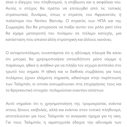
είναι ο έλεγχος του πληθυσμού, η επιβίωση και η ασφάλεια του.
Αυτός ο στόχος θα πρέπει να επιτευχθεί από τις τοπικές
στρατιωτικές δυνάμεις, όπως ο στρατός του Αφγανιστάν, ή
παλιότερα του Νοτίου Βιετνάμ. Ο στρατός των ΗΠΑ και της
Συμμαχίας δεν θα μπορούσε να παίξει αυτόν τον ρόλο γιατί τότε
θα είχαμε μετατροπή του πολέμου σε πόλεμο κατοχής, μια
κατάσταση που απαιτεί άλλη στρατηγική και άλλους κανόνες.
Ο ανταρτοπόλεμος συνεπάγεται ότι η αδύναμη πλευρά θα κάνει
ότι μπορεί, θα χρησιμοποιήσει οποιοδήποτε μέσο νόμιμο ή
παράνομο, ηθικό ή ανήθικο για να πλήξει τον ισχυρό αντίπαλο στο
τρωτό του σημείο. Η ηθική και οι διεθνείς συμβάσεις για τους
πολέμους έχουν ελάχιστη σημασία, ειδικότερα στην περίπτωση
των Ταλιμπάν, οι οποίοι ενσωμάτωναν στις επιχειρήσεις τους και
το θρησκευτικό στοιχείο: πολεμούσαν εναντίον απίστων.
Αυτό σημαίνει ότι η χρησιμοποίηση της τρομοκρατίας ενάντια
στους ξένους εισβολείς, αλλά και ενάντια στον τοπικό πληθυσμό,
αποτελούσαν για τους Ταλιμπάν το αναγκαίο τίμημα για τη νίκη.
Για τους Ταλιμπάν, η αιματοχυσία έδειχνε την αδυναμία των