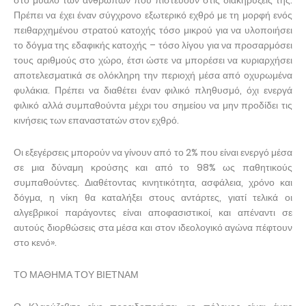
στο μυαλό των ανθρώπων που πιστεύουν στις διακηρύξεις της.
Πρέπει να έχει έναν σύγχρονο εξωτερικό εχθρό με τη μορφή ενός
πειθαρχημένου στρατού κατοχής τόσο μικρού για να υλοποιήσει
το δόγμα της εδαφικής κατοχής – τόσο λίγου για να προσαρμόσει
τους αριθμούς στο χώρο, έτσι ώστε να μπορέσει να κυριαρχήσει
αποτελεσματικά σε ολόκληρη την περιοχή μέσα από οχυρωμένα
φυλάκια. Πρέπει να διαθέτει έναν φιλικό πληθυσμό, όχι ενεργά
φιλικό αλλά συμπαθούντα μέχρι του σημείου να μην προδίδει τις
κινήσεις των επαναστατών στον εχθρό.
Οι εξεγέρσεις μπορούν να γίνουν από το 2% που είναι ενεργό μέσα
σε μια δύναμη κρούσης και από το 98% ως παθητικούς
συμπαθούντες. Διαθέτοντας κινητικότητα, ασφάλεια, χρόνο και
δόγμα, η νίκη θα καταλήξει στους αντάρτες, γιατί τελικά οι
αλγεβρικοί παράγοντες είναι αποφασιστικοί, και απέναντι σε
αυτούς διορθώσεις στα μέσα και στον ιδεολογικό αγώνα πέφτουν
στο κενό».
ΤΟ ΜΑΘΗΜΑ ΤΟΥ ΒΙΕΤΝΑΜ