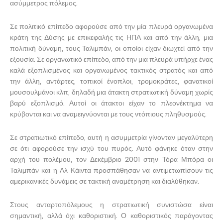
ασύμμετρος πόλεμος.
Σε πολιτικό επίπεδο αφορούσε από την μία πλευρά οργανωμένα
κράτη της Δύσης με επικεφαλής τις ΗΠΑ και από την άλλη, μια
πολιτική δύναμη, τους Ταλιμπάν, οι οποίοι είχαν διωχτεί από την
εξουσία. Σε οργανωτικό επίπεδο, από την μια πλευρά υπήρχε ένας
καλά εξοπλισμένος και οργανωμένος τακτικός στρατός και από
την άλλη, αντάρτες, τοπικοί ένοπλοι, τρομοκράτες, φανατικοί
μουσουλμάνοι κλπ, δηλαδή μια άτακτη στρατιωτική δύναμη χωρίς
βαρύ εξοπλισμό. Αυτοί οι άτακτοι είχαν το πλεονέκτημα να
κρύβονται και να αναμειγνύονται με τους ντόπιους πληθυσμούς.
Σε στρατιωτικό επίπεδο, αυτή η ασυμμετρία γίνονταν μεγαλύτερη
σε ότι αφορούσε την ισχύ του πυρός. Αυτό φάνηκε όταν στην
αρχή του πολέμου, τον Δεκέμβριο 2001 στην Τόρα Μπόρα οι
Ταλιμπάν και η Αλ Κάιντα προσπάθησαν να αντιμετωπίσουν τις
αμερικανικές δυνάμεις σε τακτική αναμέτρηση και διαλύθηκαν.
Στους ανταρτοπόλεμους η στρατιωτική συνιστώσα είναι
σημαντική, αλλά όχι καθοριστική. Ο καθοριστικός παράγοντας