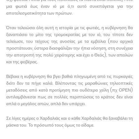
μια φωτιά έως έναν ιό με ό,τι αυτό συνεπάγεται για την
αποτελεσματικότητα των πρώτων.
Όταν τελειώσει όλη αυτή η ιστορία με τις φωτιές, η κυβέρνηση θα
ξαναπιάσει το μίτο της τρομοκρατίας με τον ιό, του τίποτε δεν
τελείωσε, του τείχους της ανοσίας με τα εμβόλια (που αρχικά
προστάτευαν, ύστερα διασφάλιζαν την ήπια νόσηση, στη συνέχεια
την αποτροπή της πολύ χειρότερης και έχει ο Θεός), των απειλών
και της φοβέρας.
Βέβαια η κυβέρνηση θα βγει βαθιά πληγωμένη από τις πυρκαγιές
διότι δεν τα πήγε καλά. Βλέποντας τις μαραθώνιες τηλεοπτικές
μεταδόσεις από κατά προτίμηση πιο ουδέτερα χείλη (πχ ΟΡΕΝ)
αντιλαμβάνεσαι πως σε πολλές περιπτώσεις το κράτος δεν είναι
απλά ο μεγάλος απών, απλά δεν υπάρχει.
Σε λίγες ημέρες ο Χαρδαλιάς και ο κάθε Χαρδαλιάς θα ξαναβάλει τη
μάσκα του. Το πρόσωπό τους όμως το είδαμε.