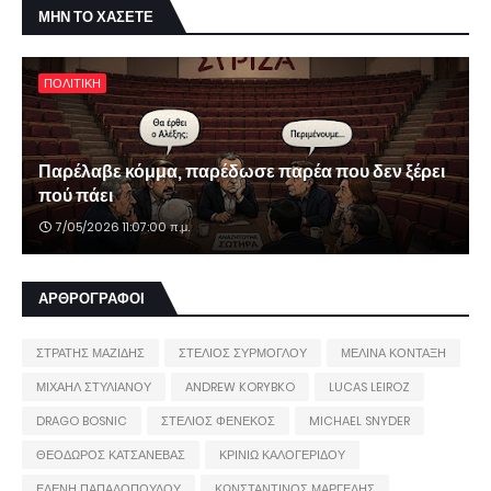
ΜΗΝ ΤΟ ΧΑΣΕΤΕ
ΠΟΛΙΤΙΚΗ
Παρέλαβε κόμμα, παρέδωσε παρέα που δεν ξέρει
πού πάει
7/05/2026 11:07:00 π.μ.
ΑΡΘΡΟΓΡΑΦΟΙ
ΣΤΡΑΤΗΣ ΜΑΖΙΔΗΣ
ΣΤΕΛΙΟΣ ΣΥΡΜΟΓΛΟΥ
ΜΕΛΙΝΑ ΚΟΝΤΑΞΗ
ΜΙΧΑΗΛ ΣΤΥΛΙΑΝΟΥ
ANDREW KORYBKO
LUCAS LEIROZ
DRAGO BOSNIC
ΣΤΕΛΙΟΣ ΦΕΝΕΚΟΣ
MICHAEL SNYDER
ΘΕΟΔΩΡΟΣ ΚΑΤΣΑΝΕΒΑΣ
ΚΡΙΝΙΩ ΚΑΛΟΓΕΡΙΔΟΥ
ΕΛΕΝΗ ΠΑΠΑΔΟΠΟΥΛΟΥ
ΚΩΝΣΤΑΝΤΙΝΟΣ ΜΑΡΓΕΛΗΣ