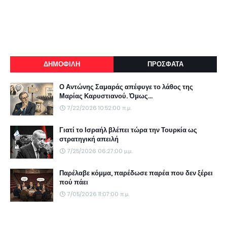
ΔΗΜΟΦΙΛΗ
ΠΡΟΣΦΑΤΑ
Ο Αντώνης Σαμαράς απέφυγε το λάθος της
Μαρίας Καρυστιανού. Όμως...
7/22/2026 10:52:00 π.μ.
Γιατί το Ισραήλ βλέπει τώρα την Τουρκία ως
στρατηγική απειλή
7/25/2026 06:27:00 μ.μ.
Παρέλαβε κόμμα, παρέδωσε παρέα που δεν ξέρει
πού πάει
7/05/2026 11:07:00 π.μ.