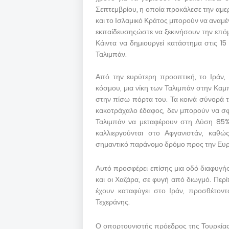
Σεπτεμβρίου, η οποία προκάλεσε την αμερ
και το Ισλαμικό Κράτος μπορούν να αναμέν
εκπαίδευσηςώστε να ξεκινήσουν την επόμ
Κάιντα να δημιουργεί κατάστημα στις 15
Ταλιμπάν.
Από την ευρύτερη προοπτική, το Ιράν, τ
κόσμου, μια νίκη των Ταλιμπάν στην Καμ
στην πίσω πόρτα του. Τα κοινά σύνορά τ
κακοτράχαλο έδαφος, δεν μπορούν να σφ
Ταλιμπάν να μεταφέρουν στη Δύση 85% 
καλλιεργούνται στο Αφγανιστάν, καθ
σημαντικό παράνομο δρόμο προς την Ευ
Αυτό προσφέρει επίσης μια οδό διαφυγής 
και οι Χαζάρα, σε φυγή από διωγμό. Περ
έχουν καταφύγει στο Ιράν, προσθέτοντ
Τεχεράνης.
Ο οπορτουνιστής πρόεδρος της Τουρκίας 