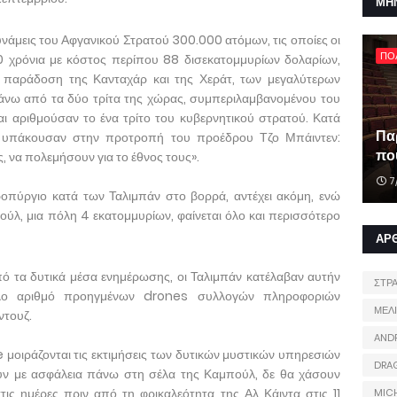
ΜΗ
υνάμεις του Αφγανικού Στρατού 300.000 ατόμων, τις οποίες οι
ΠΟ
20 χρόνια με κόστος περίπου 88 δισεκατομμυρίων δολαρίων,
 παράδοση της Κανταχάρ και της Χεράτ, των μεγαλύτερων
νω από τα δύο τρίτα της χώρας, συμπεριλαμβανομένου του
και αριθμούσαν το ένα τρίτο του κυβερνητικού στρατού. Κατά
Πα
υ υπάκουσαν στην προτροπή του προέδρου Τζο Μπάιντεν:
που
, να πολεμήσουν για το έθνος τους».
7
οπύργιο κατά των Ταλιμπάν στο βορρά, αντέχει ακόμη, ενώ
ούλ, μια πόλη 4 εκατομμυρίων, φαίνεται όλο και περισσότερο
ΑΡ
ό τα δυτικά μέσα ενημέρωσης, οι Ταλιμπάν κατέλαβαν αυτήν
ΣΤΡ
άλο αριθμό προηγμένων drones συλλογών πληροφοριών
ΜΕΛ
ντουζ.
AND
e μοιράζονται τις εκτιμήσεις των δυτικών μυστικών υπηρεσιών
DRA
θούν με ασφάλεια πάνω στη σέλα της Καμπούλ, δε θα χάσουν
ις ημέρες πριν από τη φρικαλεότητα της Αλ Κάιντα στις 11
MIC