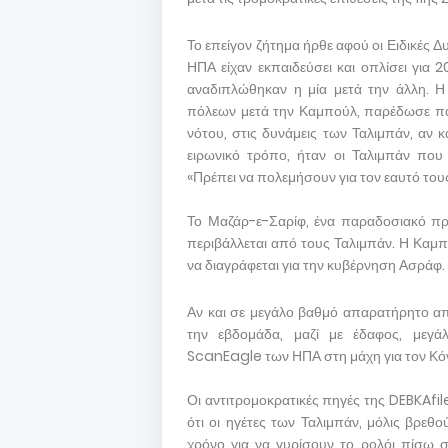
Το επείγον ζήτημα ήρθε αφού οι Ειδικές Δ
ΗΠΑ είχαν εκπαιδεύσει και οπλίσει για 
αναδιπλώθηκαν η μία μετά την άλλη. Η
πόλεων μετά την Καμπούλ, παρέδωσε πά
νότου, στις δυνάμεις των Ταλιμπάν, αν 
ειρωνικό τρόπο, ήταν οι Ταλιμπάν πο
«Πρέπει να πολεμήσουν για τον εαυτό τους
Το Μαζάρ-ε-Σαρίφ, ένα παραδοσιακό πρ
περιβάλλεται από τους Ταλιμπάν. Η Καμπ
να διαγράφεται για την κυβέρνηση Ασράφ.
Αν και σε μεγάλο βαθμό απαρατήρητο απ
την εβδομάδα, μαζί με έδαφος, μεγ
ScanEagle των ΗΠΑ στη μάχη για τον Κό
Οι αντιτρομοκρατικές πηγές της DEBKAfil
ότι οι ηγέτες των Ταλιμπάν, μόλις βρε
χρόνο για να γυρίσουν το ρολόι πίσω στ