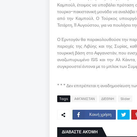
Καμπούλ, έτοιμος να υποβάλει πρόταση σ
τουρκο-πακιστανική μονάδα να αναλάβει 
από την Καμπούλ. Ο Τούρκος υπουργός
Τετάρτη, 11 Αυγούστου, για να πουλήσει 
Ο Ερντογάν θα παρακολουθούσε την παρου
περιοχές της Λιβύης και της Συρίας, κ
τουρκική βάση στο Αφγανιστάν, που ενισχ
αναζωπυρωμένο ISIS και την Αλ Κάιντα,
συγκρουστεί έντονα με το μπλοκ των Συ
* * * Δεν επιτρέπεται η αναδημοσίευση τ
Tags
ΑΦΓΑΝΙΣΤΑΝ
ΔΙΕΘΝΗ
Slider
Κοινή χρήση
ΔΙΑΒΑΣΤΕ ΑΚΌΜΗ