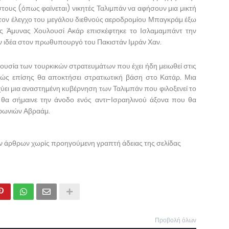
τους (όπως φαίνεται) νικητές Ταλιμπάν να αφήσουν μια μικτή
τον έλεγχο του μεγάλου διεθνούς αεροδρομίου Μπαγκράμ έξω
 Άμυνας Χουλουσί Ακάρ επισκέφτηκε το Ισλαμαμπάντ την
την ιδέα στον πρωθυπουργό του Πακιστάν Ιμράν Χαν.
σία των τουρκικών στρατευμάτων που έχει ήδη μειωθεί στις
αθώς επίσης θα αποκτήσει στρατιωτική βάση στο Κατάρ. Μια
ύει μια αναστημένη κυβέρνηση των Ταλιμπάν που φιλοξενεί το
 θα σήμαινε την άνοδο ενός αντι-Ισραηλινού άξονα που θα
μφωνιών Αβραάμ.
ων άρθρων χωρίς προηγούμενη γραπτή άδειας της σελίδας
Προβολή όλων