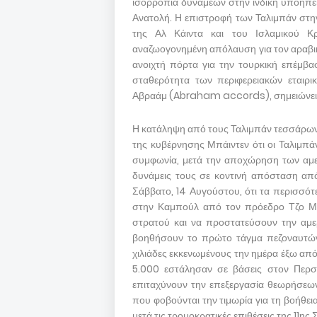
ισορροπία δυνάμεων στην ινδική υποήπει
Ανατολή. Η επιστροφή των Ταλιμπάν στ
της Αλ Κάιντα και του Ισλαμικού Κρ
αναζωογονημένη απόλαυση για τον αραβικό
ανοιχτή πόρτα για την τουρκική επέμβασ
σταθερότητα των περιφερειακών εται
Αβραάμ (Abraham accords), σημειώνει η
Η κατάληψη από τους Ταλιμπάν τεσσάρων 
της κυβέρνησης Μπάιντεν ότι οι Ταλιμπά
συμφωνία, μετά την αποχώρηση των αμε
δυνάμεις τους σε κοντινή απόσταση απ
Σάββατο, 14 Αυγούστου, ότι τα περισσότ
στην Καμπούλ από τον πρόεδρο Τζο Μπά
στρατού και να προστατεύσουν την αμερ
βοηθήσουν το πρώτο τάγμα πεζοναυτών 
χιλιάδες εκκενωμένους την ημέρα έξω από
5.000 εστάλησαν σε βάσεις στον Περσι
επιταχύνουν την επεξεργασία θεωρήσεων 
που φοβούνται την τιμωρία για τη βοήθει
μετά τις τρομοκρατικές επιθέσεις της 11ης