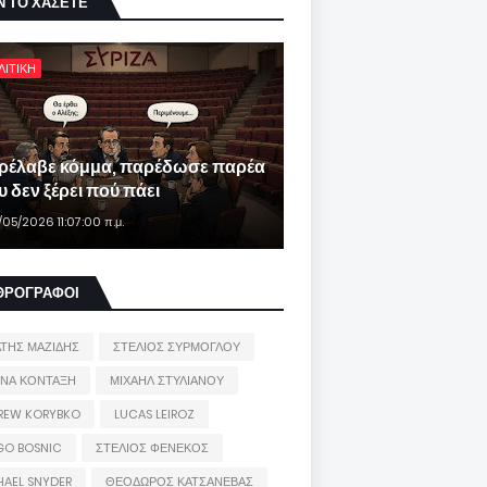
Ν ΤΟ ΧΑΣΕΤΕ
ΛΙΤΙΚΗ
ρέλαβε κόμμα, παρέδωσε παρέα
 δεν ξέρει πού πάει
/05/2026 11:07:00 π.μ.
ΘΡΟΓΡΑΦΟΙ
ΑΤΗΣ ΜΑΖΙΔΗΣ
ΣΤΕΛΙΟΣ ΣΥΡΜΟΓΛΟΥ
ΙΝΑ ΚΟΝΤΑΞΗ
ΜΙΧΑΗΛ ΣΤΥΛΙΑΝΟΥ
REW KORYBKO
LUCAS LEIROZ
GO BOSNIC
ΣΤΕΛΙΟΣ ΦΕΝΕΚΟΣ
HAEL SNYDER
ΘΕΟΔΩΡΟΣ ΚΑΤΣΑΝΕΒΑΣ