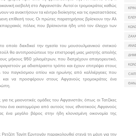
ικανική εισβολή στο Αφγανιστάν. Αυτοί οι τρομοκράτες καθώς
ΚΡΙΝ
ουν να ανακτήσουν τα κέντρα διοίκησης και τις εγκαταστάσεις
ΕΛΕ
ενη επίθεσή τους. Οι πρώτες παρατηρήσεις βρίσκουν την Αλ
 επαρχιακές πόλεις που βρίσκονται ήδη υπό τον έλεγχο των
ΚΩΝ
ΖΑΧΑ
ο οποίο διεκδικεί την ηγεσία του μουσουλμανικού σιιτικού
ΑΝΑ
πούλ θα αντιπροσώπευε την επιστροφή μιας μισητής απειλής
ΔΗΜ
ους μήκους 950 χιλιομέτρων, που διατρέχουν απαγορευτικό,
ΚΩΝ
ραγιστούν με αδιαπέραστο τρόπο και έχουν επιτρέψει στους
του παγκόσμιου οπίου και ηρωίνης από καλλιέργειες που
CAIT
ώς και να προσφέρουν στους Αφγανούς τρομοκράτες ένα
ΘΑΝ
ρώπη.
για τις μειονοτικές ομάδες του Αφγανιστάν, όπως οι Τατζίκες
ίπου ένα εκατομμύριο από αυτούς τους εθνοτικούς Αφγανούς
ας ένα μεγάλο βάρος στην ήδη κλονισμένη οικονομία της
Ρετζέπ Ταγίπ Ερντογάν παρακολουθεί στενά τη μάχη για την