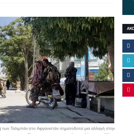
ΑΚ
g των Ταλιμπάν στο Αφγανιστάν σηματοδοτεί μια αλλαγή στην