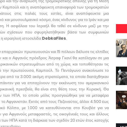
ρο και την αναβίωση της τρομοκρατικής απειλής για τη Μέση
ην Καμπούλ και η αναπόφευκτη επαναφορά των τρομοκρατών
άτους στις παλιές τους εστίες, είναι αναπόφευκτα μια
 και μουσουλμανικό κόσμο, ένας κίνδυνος για το Ιράν και μια
η. Η ασφάλεια του Ισραήλ θα τεθεί σε κίνδυνο μαζί με την
ρικών σχέσεων που σφυρηλατήθηκαν βάσει των συμφωνιών
 ισραηλινή ιστοσελίδα
DebkaFiles
.
επαρχιακών πρωτευουσών και 15 πόλεων διέλυσε τις ελπίδες
ν και ο Αφγανός πρόεδρος Άσραφ Γκανί θα κατέληγαν σε μια
ρικανικών στρατευμάτων από τη χώρα, και τοποθέτησαν τις
ό την πρωτεύουσα, Καμπούλ. Το Πεντάγωνο ανακοίνωσε το
ερα από τα 3.000 ακόμη στρατεύματα, τα οποία διατάχθηκαν
ιντεν για να επιταχύνουν την εκκένωση του αμερικανικού
ικανική πρεσβεία, θα είναι στη θέση τους την Κυριακή. Θα
των ΗΠΑ, το οποίο μόλις προσγειώθηκε για να μεταφέρει
 το Αφγανιστάν. Εκτός από τους Πεζοναύτες, άλλοι 4.500 έως
κό Κόλπο, με 1.000 να κατευθύνονται στο Κουβέιτ για να
για Αφγανούς μεταφραστές, τις οικογένειές τους και άλλους
α των ΗΠΑ κατά τη διάρκεια των σχεδόν 20 ετών έτος κατοχής
 Σεπτεμβρίου.