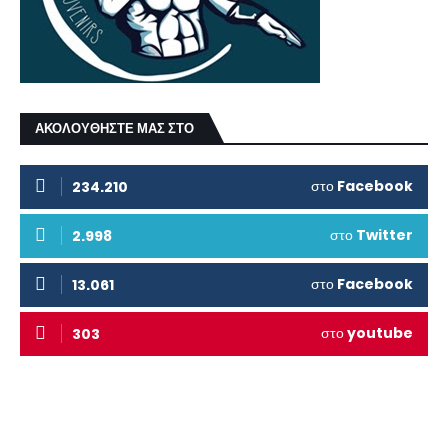
ΑΚΟΛΟΥΘΗΣΤΕ ΜΑΣ ΣΤΟ
στο
Facebook
234.210
στο
Twitter
2.998
στο
Facebook
13.061
στο
youtube
303