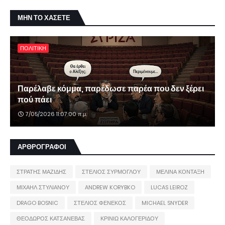
ΜΗΝ ΤΟ ΧΑΣΕΤΕ
ΠΟΛΙΤΙΚΗ
Παρέλαβε κόμμα, παρέδωσε παρέα που δεν ξέρει
πού πάει
7/05/2026 11:07:00 π.μ.
ΑΡΘΡΟΓΡΑΦΟΙ
ΣΤΡΑΤΗΣ ΜΑΖΙΔΗΣ
ΣΤΕΛΙΟΣ ΣΥΡΜΟΓΛΟΥ
ΜΕΛΙΝΑ ΚΟΝΤΑΞΗ
ΜΙΧΑΗΛ ΣΤΥΛΙΑΝΟΥ
ANDREW KORYBKO
LUCAS LEIROZ
DRAGO BOSNIC
ΣΤΕΛΙΟΣ ΦΕΝΕΚΟΣ
MICHAEL SNYDER
ΘΕΟΔΩΡΟΣ ΚΑΤΣΑΝΕΒΑΣ
ΚΡΙΝΙΩ ΚΑΛΟΓΕΡΙΔΟΥ