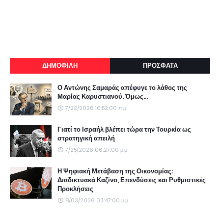
ΔΗΜΟΦΙΛΗ
ΠΡΟΣΦΑΤΑ
Ο Αντώνης Σαμαράς απέφυγε το λάθος της
Μαρίας Καρυστιανού. Όμως...
7/22/2026 10:52:00 π.μ.
Γιατί το Ισραήλ βλέπει τώρα την Τουρκία ως
στρατηγική απειλή
7/25/2026 06:27:00 μ.μ.
Η Ψηφιακή Μετάβαση της Οικονομίας:
Διαδικτυακά Καζίνο, Επενδύσεις και Ρυθμιστικές
Προκλήσεις
8/03/2026 03:47:00 μ.μ.