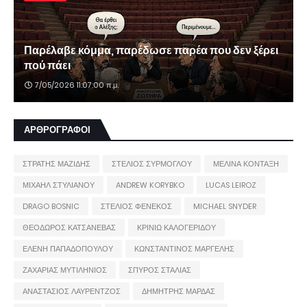
Παρέλαβε κόμμα, παρέδωσε παρέα που δεν ξέρει
πού πάει
7/05/2026 11:07:00 π.μ.
ΑΡΘΡΟΓΡΑΦΟΙ
ΣΤΡΑΤΗΣ ΜΑΖΙΔΗΣ
ΣΤΕΛΙΟΣ ΣΥΡΜΟΓΛΟΥ
ΜΕΛΙΝΑ ΚΟΝΤΑΞΗ
ΜΙΧΑΗΛ ΣΤΥΛΙΑΝΟΥ
ANDREW KORYBKO
LUCAS LEIROZ
DRAGO BOSNIC
ΣΤΕΛΙΟΣ ΦΕΝΕΚΟΣ
MICHAEL SNYDER
ΘΕΟΔΩΡΟΣ ΚΑΤΣΑΝΕΒΑΣ
ΚΡΙΝΙΩ ΚΑΛΟΓΕΡΙΔΟΥ
ΕΛΕΝΗ ΠΑΠΑΔΟΠΟΥΛΟΥ
ΚΩΝΣΤΑΝΤΙΝΟΣ ΜΑΡΓΕΛΗΣ
ΖΑΧΑΡΙΑΣ ΜΥΤΙΛΗΝΙΟΣ
ΣΠΥΡΟΣ ΣΤΑΛΙΑΣ
ΑΝΑΣΤΑΣΙΟΣ ΛΑΥΡΕΝΤΖΟΣ
ΔΗΜΗΤΡΗΣ ΜΑΡΔΑΣ