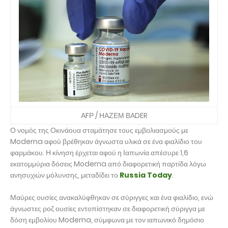
ΑFΡ / ΗΑΖΕΜ ΒΑDER
Ο νομός της Οκινάουα σταμάτησε τους εμβολιασμούς με
Moderna αφού βρέθηκαν άγνωστα υλικά σε ένα φιαλίδιο του
φαρμάκου. Η κίνηση έρχεται αφού η Ιαπωνία απέσυρε 1,6
εκατομμύρια δόσεις Moderna από διαφορετική παρτίδα λόγω
ανησυχιών μόλυνσης, μεταδίδει το
Russia Today
.
Μαύρες ουσίες ανακαλύφθηκαν σε σύριγγες και ένα φιαλίδιο, ενώ
άγνωστες ροζ ουσίες εντοπίστηκαν σε διαφορετική σύριγγα με
δόση εμβολίου Moderna, σύμφωνα με τον ιαπωνικό δημόσιο