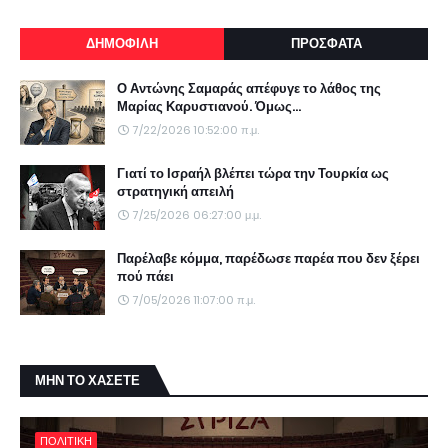
ΔΗΜΟΦΙΛΗ
ΠΡΟΣΦΑΤΑ
Ο Αντώνης Σαμαράς απέφυγε το λάθος της
Μαρίας Καρυστιανού. Όμως...
7/22/2026 10:52:00 π.μ.
Γιατί το Ισραήλ βλέπει τώρα την Τουρκία ως
στρατηγική απειλή
7/25/2026 06:27:00 μ.μ.
Παρέλαβε κόμμα, παρέδωσε παρέα που δεν ξέρει
πού πάει
7/05/2026 11:07:00 π.μ.
ΜΗΝ ΤΟ ΧΑΣΕΤΕ
ΠΟΛΙΤΙΚΗ