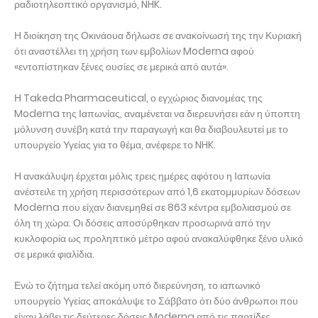
ραδιοτηλεοπτικό οργανισμό, NHK.
Η διοίκηση της Οκινάουα δήλωσε σε ανακοίνωσή της την Κυριακή
ότι αναστέλλει τη χρήση των εμβολίων Moderna αφού
«εντοπίστηκαν ξένες ουσίες σε μερικά από αυτά».
Η Takeda Pharmaceutical, ο εγχώριος διανομέας της
Moderna της Ιαπωνίας, αναμένεται να διερευνήσει εάν η ύποπτη
μόλυνση συνέβη κατά την παραγωγή και θα διαβουλευτεί με το
υπουργείο Υγείας για το θέμα, ανέφερε το NHK.
Η ανακάλυψη έρχεται μόλις τρεις ημέρες αφότου η Ιαπωνία
ανέστειλε τη χρήση περισσότερων από 1,6 εκατομμυρίων δόσεων
Moderna που είχαν διανεμηθεί σε 863 κέντρα εμβολιασμού σε
όλη τη χώρα. Οι δόσεις αποσύρθηκαν προσωρινά από την
κυκλοφορία ως προληπτικό μέτρο αφού ανακαλύφθηκε ξένο υλικό
σε μερικά φιαλίδια.
Ενώ το ζήτημα τελεί ακόμη υπό διερεύνηση, το ιαπωνικό
υπουργείο Υγείας αποκάλυψε το Σάββατο ότι δύο άνθρωποι που
είχαν λάβει τις δεύτερες δόσεις Moderna από τις παρτίδες