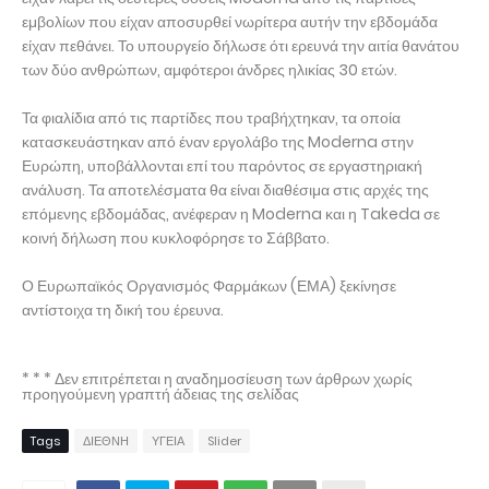
εμβολίων που είχαν αποσυρθεί νωρίτερα αυτήν την εβδομάδα
είχαν πεθάνει. Το υπουργείο δήλωσε ότι ερευνά την αιτία θανάτου
των δύο ανθρώπων, αμφότεροι άνδρες ηλικίας 30 ετών.
Τα φιαλίδια από τις παρτίδες που τραβήχτηκαν, τα οποία
κατασκευάστηκαν από έναν εργολάβο της Moderna στην
Ευρώπη, υποβάλλονται επί του παρόντος σε εργαστηριακή
ανάλυση. Τα αποτελέσματα θα είναι διαθέσιμα στις αρχές της
επόμενης εβδομάδας, ανέφεραν η Moderna και η Takeda σε
κοινή δήλωση που κυκλοφόρησε το Σάββατο.
Ο Ευρωπαϊκός Οργανισμός Φαρμάκων (ΕΜΑ) ξεκίνησε
αντίστοιχα τη δική του έρευνα.
* * * Δεν επιτρέπεται η αναδημοσίευση των άρθρων χωρίς
προηγούμενη γραπτή άδειας της σελίδας
Tags
ΔΙΕΘΝΗ
ΥΓΕΙΑ
Slider