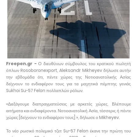
Freepen.gr -
Ο διευθύνων σύμβουλος του κρατικού πωλητή
όπλων Rosoboronexport, Aleksandr Mikheyev δήλωσε αυτήν
την εβδομάδα ότι, πέντε χώρες της Νοτιοανατολικής Ασίας
δείχνουν το ενδιαφέρον τους για τα μαχητικά πέμπτης γενιάς
Sukhoi Su-57 Felon πολλαπλών ρόλων.
«Διεξάγουμε διαπραγματεύσεις με αρκετές χώρες. Βλέπουμε
αιτήματα και ενδιαφέροντα. Νοτιοανατολική Ασία, τέσσερις ή πέντε
χώρες [δείχνουν το ενδιαφέρον τους] », δήλωσε ο Mikheyev.
Το νέο ρωσικό πολεμικό τζετ Su-57 Felon έκανε την πρώτη του