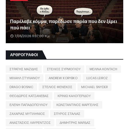
Παρέλαβε κόμμα, παρέδωσε παρέα που δεν ξέρει
πού πάει
7/05/2026 11:07:00 π.μ.
ΑΡΘΡΟΓΡΑΦΟΙ
ΣΤΡΑΤΗΣ ΜΑΖΙΔΗΣ
ΣΤΕΛΙΟΣ ΣΥΡΜΟΓΛΟΥ
ΜΕΛΙΝΑ ΚΟΝΤΑΞΗ
ΜΙΧΑΗΛ ΣΤΥΛΙΑΝΟΥ
ANDREW KORYBKO
LUCAS LEIROZ
DRAGO BOSNIC
ΣΤΕΛΙΟΣ ΦΕΝΕΚΟΣ
MICHAEL SNYDER
ΘΕΟΔΩΡΟΣ ΚΑΤΣΑΝΕΒΑΣ
ΚΡΙΝΙΩ ΚΑΛΟΓΕΡΙΔΟΥ
ΕΛΕΝΗ ΠΑΠΑΔΟΠΟΥΛΟΥ
ΚΩΝΣΤΑΝΤΙΝΟΣ ΜΑΡΓΕΛΗΣ
ΖΑΧΑΡΙΑΣ ΜΥΤΙΛΗΝΙΟΣ
ΣΠΥΡΟΣ ΣΤΑΛΙΑΣ
ΑΝΑΣΤΑΣΙΟΣ ΛΑΥΡΕΝΤΖΟΣ
ΔΗΜΗΤΡΗΣ ΜΑΡΔΑΣ