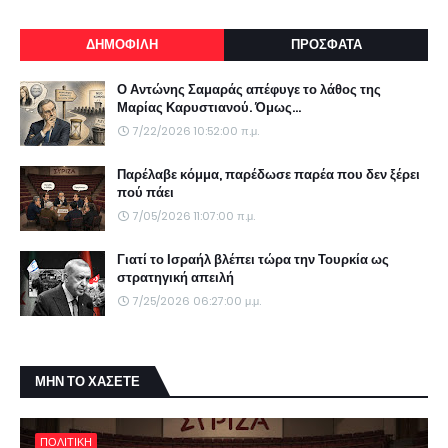
ΔΗΜΟΦΙΛΗ
ΠΡΟΣΦΑΤΑ
Ο Αντώνης Σαμαράς απέφυγε το λάθος της
Μαρίας Καρυστιανού. Όμως...
7/22/2026 10:52:00 π.μ.
Παρέλαβε κόμμα, παρέδωσε παρέα που δεν ξέρει
πού πάει
7/05/2026 11:07:00 π.μ.
Γιατί το Ισραήλ βλέπει τώρα την Τουρκία ως
στρατηγική απειλή
7/25/2026 06:27:00 μ.μ.
ΜΗΝ ΤΟ ΧΑΣΕΤΕ
ΠΟΛΙΤΙΚΗ