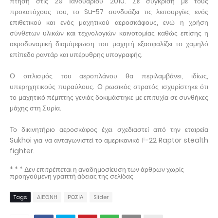
πτήση στις 29 Ιανουαρίου 2010. Σε σύγκριση με τους
προκατόχους του, το Su-57 συνδυάζει τις λειτουργίες ενός
επιθετικού και ενός μαχητικού αεροσκάφους, ενώ η χρήση
σύνθετων υλικών και τεχνολογιών καινοτομίας καθώς επίσης η
αεροδυναμική διαμόρφωση του μαχητή εξασφαλίζει το χαμηλό
επίπεδο ραντάρ και υπέρυθρης υπογραφής.
Ο οπλισμός του αεροπλάνου θα περιλαμβάνει, ιδίως,
υπερηχητικούς πυραύλους. Ο ρωσικός στρατός ισχυρίστηκε ότι
το μαχητικό πέμπτης γενιάς δοκιμάστηκε με επιτυχία σε συνθήκες
μάχης στη Συρία.
Το δικινητήριο αεροσκάφος έχει σχεδιαστεί από την εταιρεία
Sukhoi για να ανταγωνιστεί το αμερικανικό F-22 Raptor stealth
fighter.
* * * Δεν επιτρέπεται η αναδημοσίευση των άρθρων χωρίς
προηγούμενη γραπτή άδειας της σελίδας
Tags
ΔΙΕΘΝΗ
ΡΩΣΙΑ
Slider