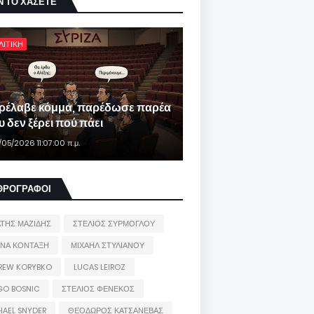
Ν ΤΟ ΧΑΣΕΤΕ
ΛΙΤΙΚΗ
ρέλαβε κόμμα, παρέδωσε παρέα
 δεν ξέρει πού πάει
/05/2026 11:07:00 π.μ.
ΘΡΟΓΡΑΦΟΙ
ΑΤΗΣ ΜΑΖΙΔΗΣ
ΣΤΕΛΙΟΣ ΣΥΡΜΟΓΛΟΥ
ΙΝΑ ΚΟΝΤΑΞΗ
ΜΙΧΑΗΛ ΣΤΥΛΙΑΝΟΥ
REW KORYBKO
LUCAS LEIROZ
GO BOSNIC
ΣΤΕΛΙΟΣ ΦΕΝΕΚΟΣ
HAEL SNYDER
ΘΕΟΔΩΡΟΣ ΚΑΤΣΑΝΕΒΑΣ