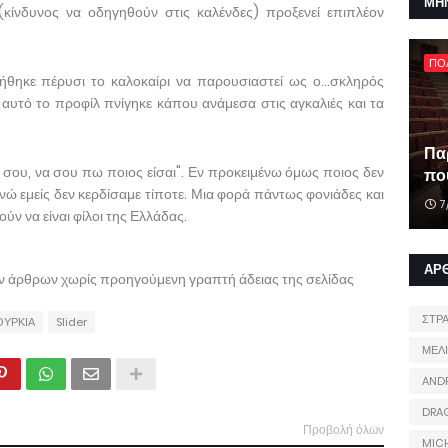
ΜΗ
 (κίνδυνος να οδηγηθούν στις καλένδες) προξενεί επιπλέον
ΠΟ
ήθηκε πέρυσι το καλοκαίρι να παρουσιαστεί ως ο...σκληρός
 αυτό το προφίλ πνίγηκε κάπου ανάμεσα στις αγκαλιές και τα
Πα
ς σου, να σου πω ποιος είσαι". Εν προκειμένω όμως ποιος δεν
που
ενώ εμείς δεν κερδίσαμε τίποτε. Μια φορά πάντως φονιάδες και
7
ύν να είναι φίλοι της Ελλάδας.
ΑΡ
ων άρθρων χωρίς προηγούμενη γραπτή άδειας της σελίδας
ΣΤΡ
ΟΥΡΚΙΑ
Slider
ΜΕΛ
AND
DRA
Προβολή όλων
MIC