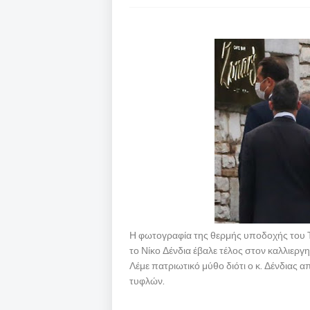
Η φωτογραφία της θερμής υποδοχής του
το Νίκο Δένδια έβαλε τέλος στον καλλιερ
Λέμε πατριωτικό μύθο διότι ο κ. Δένδιας
τυφλών.