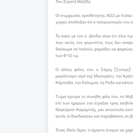
Του Στρατή Μαζίδη
Οι συμφωνίες οριοθέτησης ΑΟΖ με Ιταλία 
χώρες απέδειξαν ότι ο πατριωτισμός του ε
Το κακό με τον κ. Δένδια είναι ότι όλοι π
που εκτός του γεγονότος πως δεν αναγν
δικαίωμα σε Ιταλούς ψαράδες να ψαρεύου
των 6-12 ν.μ.
Ο άλλος φίλος του, ο Σάμεχ (Σούκρι)
μεγαλύτερο νησί της Μεσογείου, την Κρήτη
Κάρπαθο, την Κάλυμνο, τη Ρόδο και κάποια
Τώρα έχουμε το συνήθη φίλο του, το Μεβ
επί των ημερών του έτρεξαν τρεις εισβολ
Ναγκόρνο-Καραμπάχ, μια αποστολή κατσ
αυτές οι διεκδικήσεις και παραβιάσεις σ
Ένας Θεός ξέρει, τι είμαστε έτοιμοι να χ