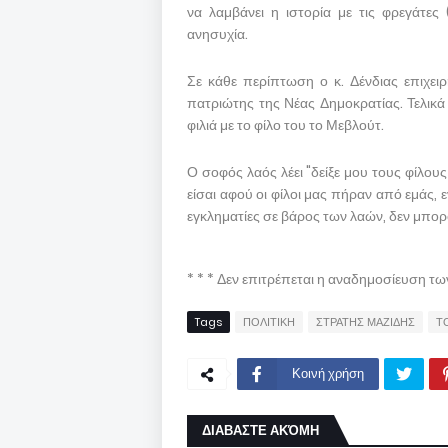
να λαμβάνει η ιστορία με τις φρεγάτες
ανησυχία.
Σε κάθε περίπτωση ο κ. Δένδιας επιχειρ
πατριώτης της Νέας Δημοκρατίας. Τελικά
φιλιά με το φίλο του το Μεβλούτ.
Ο σοφός λαός λέει "δείξε μου τους φίλου
είσαι αφού οι φίλοι μας πήραν από εμάς, 
εγκληματίες σε βάρος των λαών, δεν μπορο
* * * Δεν επιτρέπεται η αναδημοσίευση τ
Tags
ΠΟΛΙΤΙΚΗ
ΣΤΡΑΤΗΣ ΜΑΖΙΔΗΣ
Τ
Κοινή χρήση
ΔΙΑΒΑΣΤΕ ΑΚΌΜΗ