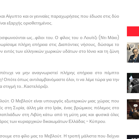
και Αίγυπτο και οι γενναίες παραχωρήσεις που έδωσε στις δύο
ίναι εξαρχής οριοθετημένος.
ροσφωνούνται ως...φίλοι του. Ο φίλος του ο Λουίτζι (Ντι Μάιο)
ωρίσαμε πλήρη επήρεια στις Διαπόντιες νήσους, δώσαμε το
ν εντός των ελληνικών χωρικών υδάτων στο Ιόνιο και τη ζώνη
 πέτυχε να μην αναγνωριστεί πλήρης επήρεια στο πέμπτο
! Οπότε όπως αντιλαμβανόμαστε όλοι, τι να λέμε τώρα για την
 στιγμή το...Καστελόριζο.
λούτ. Ο Μεβλούτ είναι υπουργός εξωτερικών μιας χώρας που
ές στη Συρία, άλλη μία στο Ιράκ, ένας βρώμικος πόλεμος στο
απλιάδων στη Λιβύη κάτω από τη μύτη μας και φυσικά όλες
ε βάρος των κυριαρχικών δικαιωμάτων Ελλάδας - Κύπρου.
αρίσουμε στο φίλο μας το Μεβλούτ. Η τροπή μάλιστα που δείχνει