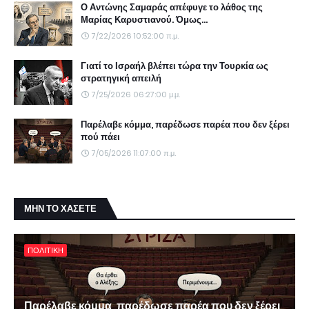
Ο Αντώνης Σαμαράς απέφυγε το λάθος της
Μαρίας Καρυστιανού. Όμως...
7/22/2026 10:52:00 π.μ.
Γιατί το Ισραήλ βλέπει τώρα την Τουρκία ως
στρατηγική απειλή
7/25/2026 06:27:00 μ.μ.
Παρέλαβε κόμμα, παρέδωσε παρέα που δεν ξέρει
πού πάει
7/05/2026 11:07:00 π.μ.
ΜΗΝ ΤΟ ΧΑΣΕΤΕ
ΠΟΛΙΤΙΚΗ
Παρέλαβε κόμμα, παρέδωσε παρέα που δεν ξέρει