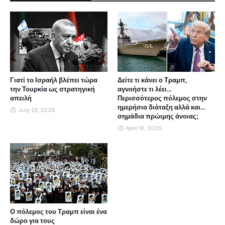
Γιατί το Ισραήλ βλέπει τώρα
Δείτε τι κάνει ο Τραμπ,
την Τουρκία ως στρατηγική
αγνοήστε τι λέει...
απειλή
Περισσότερος πόλεμος στην
ημερήσια διάταξη αλλά και...
July 25, 2026
σημάδια πρώιμης άνοιας;
April 16, 2026
Ο πόλεμος του Τραμπ είναι ένα
δώρο για τους