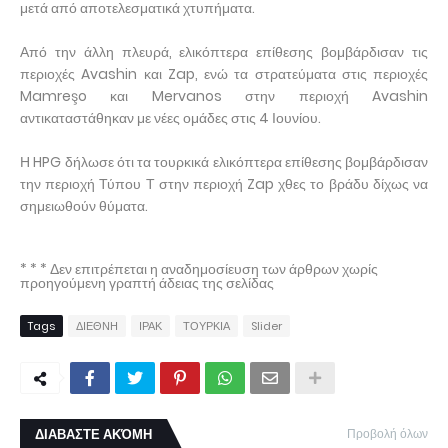
μετά από αποτελεσματικά χτυπήματα.
Από την άλλη πλευρά, ελικόπτερα επίθεσης βομβάρδισαν τις
περιοχές Avashin και Zap, ενώ τα στρατεύματα στις περιοχές
Mamreşo και Mervanos στην περιοχή Avashin
αντικαταστάθηκαν με νέες ομάδες στις 4 Ιουνίου.
Η HPG δήλωσε ότι τα τουρκικά ελικόπτερα επίθεσης βομβάρδισαν
την περιοχή Τύπου Τ στην περιοχή Zap χθες το βράδυ δίχως να
σημειωθούν θύματα.
* * * Δεν επιτρέπεται η αναδημοσίευση των άρθρων χωρίς
προηγούμενη γραπτή άδειας της σελίδας
Tags
ΔΙΕΘΝΗ
ΙΡΑΚ
ΤΟΥΡΚΙΑ
Slider
ΔΙΑΒΑΣΤΕ ΑΚΌΜΗ
Προβολή όλων