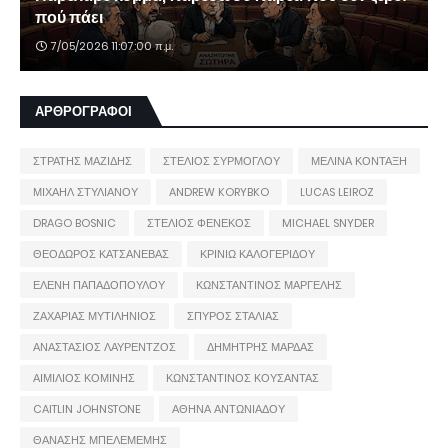
πού πάει
7/05/2026 11:07:00 π.μ.
ΑΡΘΡΟΓΡΑΦΟΙ
ΣΤΡΑΤΗΣ ΜΑΖΙΔΗΣ
ΣΤΕΛΙΟΣ ΣΥΡΜΟΓΛΟΥ
ΜΕΛΙΝΑ ΚΟΝΤΑΞΗ
ΜΙΧΑΗΛ ΣΤΥΛΙΑΝΟΥ
ANDREW KORYBKO
LUCAS LEIROZ
DRAGO BOSNIC
ΣΤΕΛΙΟΣ ΦΕΝΕΚΟΣ
MICHAEL SNYDER
ΘΕΟΔΩΡΟΣ ΚΑΤΣΑΝΕΒΑΣ
ΚΡΙΝΙΩ ΚΑΛΟΓΕΡΙΔΟΥ
ΕΛΕΝΗ ΠΑΠΑΔΟΠΟΥΛΟΥ
ΚΩΝΣΤΑΝΤΙΝΟΣ ΜΑΡΓΕΛΗΣ
ΖΑΧΑΡΙΑΣ ΜΥΤΙΛΗΝΙΟΣ
ΣΠΥΡΟΣ ΣΤΑΛΙΑΣ
ΑΝΑΣΤΑΣΙΟΣ ΛΑΥΡΕΝΤΖΟΣ
ΔΗΜΗΤΡΗΣ ΜΑΡΔΑΣ
ΑΙΜΙΛΙΟΣ ΚΟΜΙΝΗΣ
ΚΩΝΣΤΑΝΤΙΝΟΣ ΚΟΥΣΑΝΤΑΣ
CAITLIN JOHNSTONE
ΑΘΗΝΑ ΑΝΤΩΝΙΑΔΟΥ
ΘΑΝΑΣΗΣ ΜΠΕΛΕΜΕΜΗΣ