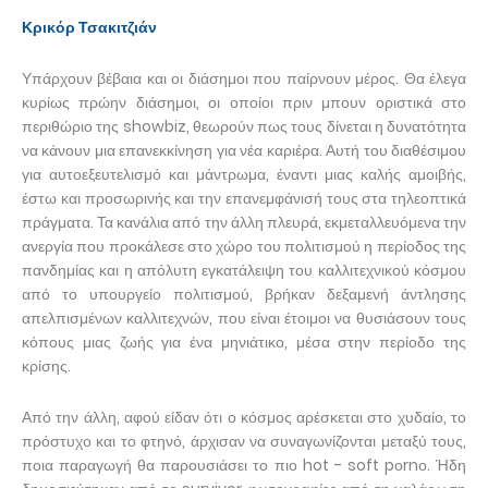
Κρικόρ Τσακιτζιάν
Υπάρχουν βέβαια και οι διάσημοι που παίρνουν μέρος. Θα έλεγα
κυρίως πρώην διάσημοι, οι οποίοι πριν μπουν οριστικά στο
περιθώριο της showbiz, θεωρούν πως τους δίνεται η δυνατότητα
να κάνουν μια επανεκκίνηση για νέα καριέρα. Αυτή του διαθέσιμου
για αυτοεξευτελισμό και μάντρωμα, έναντι μιας καλής αμοιβής,
έστω και προσωρινής και την επανεμφάνισή τους στα τηλεοπτικά
πράγματα. Τα κανάλια από την άλλη πλευρά, εκμεταλλευόμενα την
ανεργία που προκάλεσε στο χώρο του πολιτισμού η περίοδος της
πανδημίας και η απόλυτη εγκατάλειψη του καλλιτεχνικού κόσμου
από το υπουργείο πολιτισμού, βρήκαν δεξαμενή άντλησης
απελπισμένων καλλιτεχνών, που είναι έτοιμοι να θυσιάσουν τους
κόπους μιας ζωής για ένα μηνιάτικο, μέσα στην περίοδο της
κρίσης.
Από την άλλη, αφού είδαν ότι ο κόσμος αρέσκεται στο χυδαίο, το
πρόστυχο και το φτηνό, άρχισαν να συναγωνίζονται μεταξύ τους,
ποια παραγωγή θα παρουσιάσει το πιο hot - soft pοrnο. Ήδη