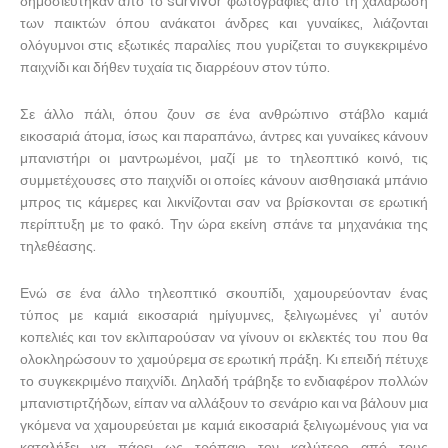
δημοσιεύτηκαν από το survivor φωτογραφίες από τη χαλάρωση
των παικτών όπου ανάκατοι άνδρες και γυναίκες, λιάζονται
ολόγυμνοι στις εξωτικές παραλίες που γυρίζεται το συγκεκριμένο
παιχνίδι και δήθεν τυχαία τις διαρρέουν στον τύπο.
Σε άλλο πάλι, όπου ζουν σε ένα ανθρώπινο στάβλο καμιά
εικοσαριά άτομα, ίσως και παραπάνω, άντρες και γυναίκες κάνουν
μπανιστήρι οι μαντρωμένοι, μαζί με το τηλεοπτικό κοινό, τις
συμμετέχουσες στο παιχνίδι οι οποίες κάνουν αισθησιακά μπάνιο
μπρος τις κάμερες και λικνίζονται σαν να βρίσκονται σε ερωτική
περίπτυξη με το φακό. Την ώρα εκείνη σπάνε τα μηχανάκια της
τηλεθέασης.
Ενώ σε ένα άλλο τηλεοπτικό σκουπίδι, χαμουρεύονταν ένας
τύπος με καμιά εικοσαριά ημίγυμνες, ξελιγωμένες γι’ αυτόν
κοπελιές και τον εκλιπαρούσαν να γίνουν οι εκλεκτές του που θα
ολοκληρώσουν το χαμούρεμα σε ερωτική πράξη. Κι επειδή πέτυχε
το συγκεκριμένο παιχνίδι. Δηλαδή τράβηξε το ενδιαφέρον πολλών
μπανιστιρτζήδων, είπαν να αλλάξουν το σενάριο και να βάλουν μια
γκόμενα να χαμουρεύεται με καμιά εικοσαριά ξελιγωμένους για να
καταλήξει να πάρει ως τρόπαιο τον καλύτερο από τους