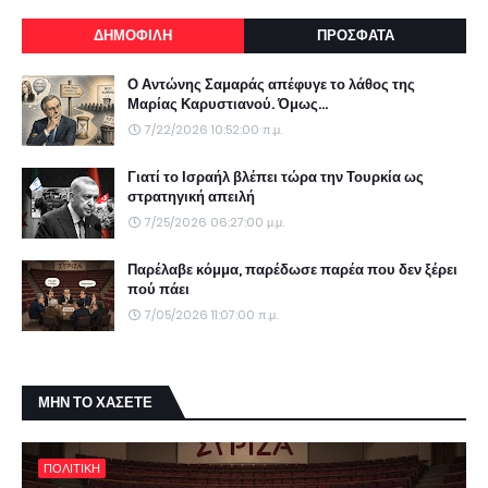
ΔΗΜΟΦΙΛΗ
ΠΡΟΣΦΑΤΑ
Ο Αντώνης Σαμαράς απέφυγε το λάθος της
Μαρίας Καρυστιανού. Όμως...
7/22/2026 10:52:00 π.μ.
Γιατί το Ισραήλ βλέπει τώρα την Τουρκία ως
στρατηγική απειλή
7/25/2026 06:27:00 μ.μ.
Παρέλαβε κόμμα, παρέδωσε παρέα που δεν ξέρει
πού πάει
7/05/2026 11:07:00 π.μ.
ΜΗΝ ΤΟ ΧΑΣΕΤΕ
ΠΟΛΙΤΙΚΗ