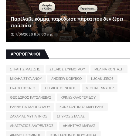
Παρέλαβε κόμμα, παρέδωσε παρέα που δεν ξέρει
πού πάει
7/05/2026 11:07:00 π.μ.
ΑΡΘΡΟΓΡΑΦΟΙ
ΣΤΡΑΤΗΣ ΜΑΖΙΔΗΣ
ΣΤΕΛΙΟΣ ΣΥΡΜΟΓΛΟΥ
ΜΕΛΙΝΑ ΚΟΝΤΑΞΗ
ΜΙΧΑΗΛ ΣΤΥΛΙΑΝΟΥ
ANDREW KORYBKO
LUCAS LEIROZ
DRAGO BOSNIC
ΣΤΕΛΙΟΣ ΦΕΝΕΚΟΣ
MICHAEL SNYDER
ΘΕΟΔΩΡΟΣ ΚΑΤΣΑΝΕΒΑΣ
ΚΡΙΝΙΩ ΚΑΛΟΓΕΡΙΔΟΥ
ΕΛΕΝΗ ΠΑΠΑΔΟΠΟΥΛΟΥ
ΚΩΝΣΤΑΝΤΙΝΟΣ ΜΑΡΓΕΛΗΣ
ΖΑΧΑΡΙΑΣ ΜΥΤΙΛΗΝΙΟΣ
ΣΠΥΡΟΣ ΣΤΑΛΙΑΣ
ΑΝΑΣΤΑΣΙΟΣ ΛΑΥΡΕΝΤΖΟΣ
ΔΗΜΗΤΡΗΣ ΜΑΡΔΑΣ
ΑΙΜΙΛΙΟΣ ΚΟΜΙΝΗΣ
ΚΩΝΣΤΑΝΤΙΝΟΣ ΚΟΥΣΑΝΤΑΣ