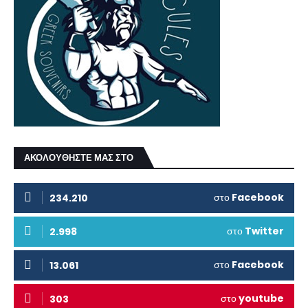
ΑΚΟΛΟΥΘΗΣΤΕ ΜΑΣ ΣΤΟ
στο
Facebook
234.210
στο
Twitter
2.998
στο
Facebook
13.061
στο
youtube
303