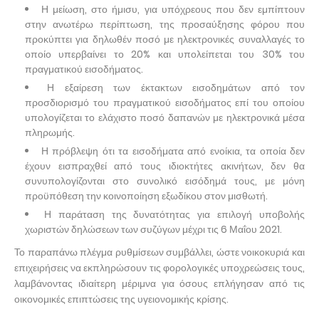
Η μείωση, στο ήμισυ, για υπόχρεους που δεν εμπίπτουν
στην ανωτέρω περίπτωση, της προσαύξησης φόρου που
προκύπτει για δηλωθέν ποσό με ηλεκτρονικές συναλλαγές το
οποίο υπερβαίνει το 20% και υπολείπεται του 30% του
πραγματικού εισοδήματος.
Η εξαίρεση των έκτακτων εισοδημάτων από τον
προσδιορισμό του πραγματικού εισοδήματος επί του οποίου
υπολογίζεται το ελάχιστο ποσό δαπανών με ηλεκτρονικά μέσα
πληρωμής.
Η πρόβλεψη ότι τα εισοδήματα από ενοίκια, τα οποία δεν
έχουν εισπραχθεί από τους ιδιοκτήτες ακινήτων, δεν θα
συνυπολογίζονται στο συνολικό εισόδημά τους, με μόνη
προϋπόθεση την κοινοποίηση εξωδίκου στον μισθωτή.
Η παράταση της δυνατότητας για επιλογή υποβολής
χωριστών δηλώσεων των συζύγων μέχρι τις 6 Μαΐου 2021.
Το παραπάνω πλέγμα ρυθμίσεων συμβάλλει, ώστε νοικοκυριά και
επιχειρήσεις να εκπληρώσουν τις φορολογικές υποχρεώσεις τους,
λαμβάνοντας ιδιαίτερη μέριμνα για όσους επλήγησαν από τις
οικονομικές επιπτώσεις της υγειονομικής κρίσης.