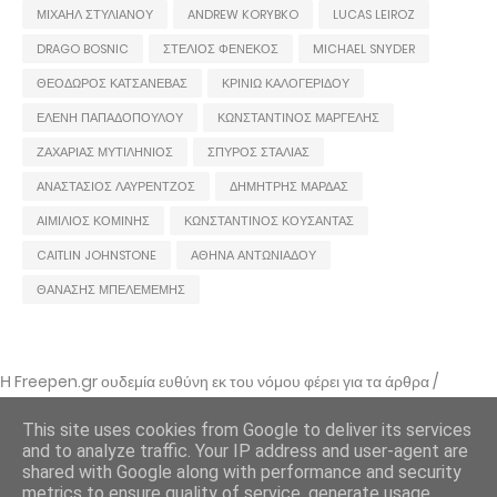
ΜΙΧΑΗΛ ΣΤΥΛΙΑΝΟΥ
ANDREW KORYBKO
LUCAS LEIROZ
DRAGO BOSNIC
ΣΤΕΛΙΟΣ ΦΕΝΕΚΟΣ
MICHAEL SNYDER
ΘΕΟΔΩΡΟΣ ΚΑΤΣΑΝΕΒΑΣ
ΚΡΙΝΙΩ ΚΑΛΟΓΕΡΙΔΟΥ
ΕΛΕΝΗ ΠΑΠΑΔΟΠΟΥΛΟΥ
ΚΩΝΣΤΑΝΤΙΝΟΣ ΜΑΡΓΕΛΗΣ
ΖΑΧΑΡΙΑΣ ΜΥΤΙΛΗΝΙΟΣ
ΣΠΥΡΟΣ ΣΤΑΛΙΑΣ
ΑΝΑΣΤΑΣΙΟΣ ΛΑΥΡΕΝΤΖΟΣ
ΔΗΜΗΤΡΗΣ ΜΑΡΔΑΣ
ΑΙΜΙΛΙΟΣ ΚΟΜΙΝΗΣ
ΚΩΝΣΤΑΝΤΙΝΟΣ ΚΟΥΣΑΝΤΑΣ
CAITLIN JOHNSTONE
ΑΘΗΝΑ ΑΝΤΩΝΙΑΔΟΥ
ΘΑΝΑΣΗΣ ΜΠΕΛΕΜΕΜΗΣ
Η Freepen.gr ουδεμία ευθύνη εκ του νόμου φέρει για τα άρθρα /
αναρτήσεις που δημοσιεύονται και απηχούν τις απόψεις των συντακτών
τους και δε σημαίνει πως τα υιοθετεί. Σε περίπτωση που θεωρείτε πως
This site uses cookies from Google to deliver its services
θίγεστε από κάποιο εξ αυτών ή ότι υπάρχει κάποιο σφάλμα,
and to analyze traffic. Your IP address and user-agent are
επικοινωνήστε μέσω e-mail
shared with Google along with performance and security
metrics to ensure quality of service, generate usage