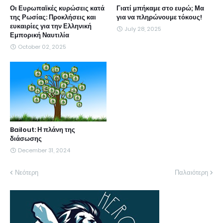
Οι Ευρωπαϊκές κυρώσεις κατά
Γιατί μπήκαμε στο ευρώ; Μα
της Ρωσίας: Προκλήσεις και
για να πληρώνουμε τόκους!
ευκαιρίες για την Ελληνική
July 28, 2025
Εμπορική Ναυτιλία
October 02, 2025
Bailout: Η πλάνη της
διάσωσης
December 31, 2024
Νεότερη
Παλαιότερη