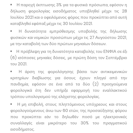
Η παροχή έκπτωσης 3% για τα φυσικά πρόσωπα, εφόσον η
δήλωση φορολογίας εισοδήματος υποβληθεί μέχρι τις 28
Ιουλίου 2021 και ο οφειλόμενος φόρος που προκύπτει από αυτή
καταβληθεί εφάπαξ μέχρι τις 30 Ιουλίου 2021.
Η δυνατότητα εμπρόθεσμης υποβολής της δήλωσης
φυσικών και νομικών προσώπων μέχρι τις 27 Αυγούστου 2021,
με την καταβολή των δύο πρώτων μηνιαίων δόσεων.
Η πρόβλεψη για τη δυνατότητα καταβολής του ΕΝΦΙΑ σε έξι
(6) ισόποσες μηνιαίες δόσεις, με πρώτη δόση τον Σεπτέμβριο
του 2021.
Η άρση της φορολόγησης βάσει των αντικειμενικών
κριτηρίων διαβίωσης για όσους έχουν πληγεί από την
πανδημία, εφόσον σε ένα από τα δύο (2) προηγούμενα
φορολογικά έτη δεν υπήρξε εφαρμογή του εναλλακτικού
τρόπου υπολογισμού της ελάχιστης φορολογίας.
Η μη επιβολή, στους πληττόμενους υπόχρεους και στους
φορολογούμενους άνω των 60 ετών, της προσαύξησης φόρου
που προκύπτει εάν το δηλωθέν ποσό με ηλεκτρονικές
συναλλαγές είναι μικρότερο του 30% του πραγματικού
εισοδήματος.