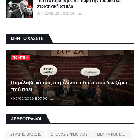
Γιατί το Ισραήλ βλέπει τώρα την Τουρκία ως
στρατηγική απειλή
7/25/2026 06:27:00 μ.μ.
ΜΗΝ ΤΟ ΧΑΣΕΤΕ
ΠΟΛΙΤΙΚΗ
Παρέλαβε κόμμα, παρέδωσε παρέα που δεν ξέρει
πού πάει
7/05/2026 11:07:00 π.μ.
ΑΡΘΡΟΓΡΑΦΟΙ
ΣΤΡΑΤΗΣ ΜΑΖΙΔΗΣ
ΣΤΕΛΙΟΣ ΣΥΡΜΟΓΛΟΥ
ΜΕΛΙΝΑ ΚΟΝΤΑΞΗ