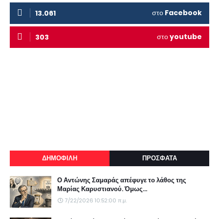
στο
Facebook
13.061
στο
youtube
303
ΔΗΜΟΦΙΛΗ
ΠΡΟΣΦΑΤΑ
Ο Αντώνης Σαμαράς απέφυγε το λάθος της
Μαρίας Καρυστιανού. Όμως...
7/22/2026 10:52:00 π.μ.