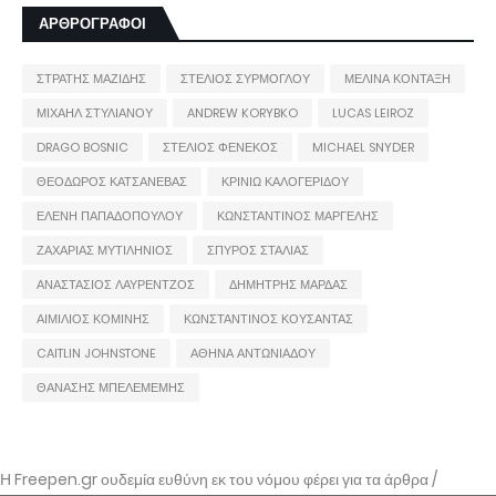
ΑΡΘΡΟΓΡΑΦΟΙ
ΣΤΡΑΤΗΣ ΜΑΖΙΔΗΣ
ΣΤΕΛΙΟΣ ΣΥΡΜΟΓΛΟΥ
ΜΕΛΙΝΑ ΚΟΝΤΑΞΗ
ΜΙΧΑΗΛ ΣΤΥΛΙΑΝΟΥ
ANDREW KORYBKO
LUCAS LEIROZ
DRAGO BOSNIC
ΣΤΕΛΙΟΣ ΦΕΝΕΚΟΣ
MICHAEL SNYDER
ΘΕΟΔΩΡΟΣ ΚΑΤΣΑΝΕΒΑΣ
ΚΡΙΝΙΩ ΚΑΛΟΓΕΡΙΔΟΥ
ΕΛΕΝΗ ΠΑΠΑΔΟΠΟΥΛΟΥ
ΚΩΝΣΤΑΝΤΙΝΟΣ ΜΑΡΓΕΛΗΣ
ΖΑΧΑΡΙΑΣ ΜΥΤΙΛΗΝΙΟΣ
ΣΠΥΡΟΣ ΣΤΑΛΙΑΣ
ΑΝΑΣΤΑΣΙΟΣ ΛΑΥΡΕΝΤΖΟΣ
ΔΗΜΗΤΡΗΣ ΜΑΡΔΑΣ
ΑΙΜΙΛΙΟΣ ΚΟΜΙΝΗΣ
ΚΩΝΣΤΑΝΤΙΝΟΣ ΚΟΥΣΑΝΤΑΣ
CAITLIN JOHNSTONE
ΑΘΗΝΑ ΑΝΤΩΝΙΑΔΟΥ
ΘΑΝΑΣΗΣ ΜΠΕΛΕΜΕΜΗΣ
Η Freepen.gr ουδεμία ευθύνη εκ του νόμου φέρει για τα άρθρα /