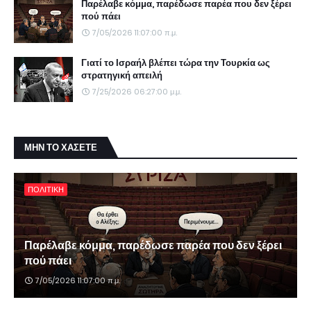
Παρέλαβε κόμμα, παρέδωσε παρέα που δεν ξέρει
πού πάει
7/05/2026 11:07:00 π.μ.
Γιατί το Ισραήλ βλέπει τώρα την Τουρκία ως
στρατηγική απειλή
7/25/2026 06:27:00 μ.μ.
ΜΗΝ ΤΟ ΧΑΣΕΤΕ
ΠΟΛΙΤΙΚΗ
Παρέλαβε κόμμα, παρέδωσε παρέα που δεν ξέρει
πού πάει
7/05/2026 11:07:00 π.μ.