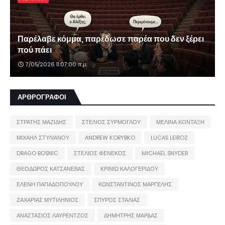
Παρέλαβε κόμμα, παρέδωσε παρέα που δεν ξέρει
πού πάει
7/05/2026 11:07:00 π.μ.
ΑΡΘΡΟΓΡΑΦΟΙ
ΣΤΡΑΤΗΣ ΜΑΖΙΔΗΣ
ΣΤΕΛΙΟΣ ΣΥΡΜΟΓΛΟΥ
ΜΕΛΙΝΑ ΚΟΝΤΑΞΗ
ΜΙΧΑΗΛ ΣΤΥΛΙΑΝΟΥ
ANDREW KORYBKO
LUCAS LEIROZ
DRAGO BOSNIC
ΣΤΕΛΙΟΣ ΦΕΝΕΚΟΣ
MICHAEL SNYDER
ΘΕΟΔΩΡΟΣ ΚΑΤΣΑΝΕΒΑΣ
ΚΡΙΝΙΩ ΚΑΛΟΓΕΡΙΔΟΥ
ΕΛΕΝΗ ΠΑΠΑΔΟΠΟΥΛΟΥ
ΚΩΝΣΤΑΝΤΙΝΟΣ ΜΑΡΓΕΛΗΣ
ΖΑΧΑΡΙΑΣ ΜΥΤΙΛΗΝΙΟΣ
ΣΠΥΡΟΣ ΣΤΑΛΙΑΣ
ΑΝΑΣΤΑΣΙΟΣ ΛΑΥΡΕΝΤΖΟΣ
ΔΗΜΗΤΡΗΣ ΜΑΡΔΑΣ