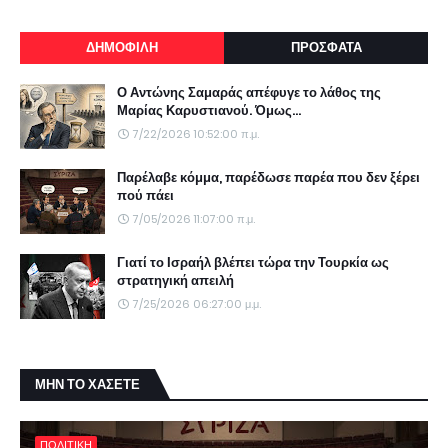
ΔΗΜΟΦΙΛΗ
ΠΡΟΣΦΑΤΑ
Ο Αντώνης Σαμαράς απέφυγε το λάθος της
Μαρίας Καρυστιανού. Όμως...
7/22/2026 10:52:00 π.μ.
Παρέλαβε κόμμα, παρέδωσε παρέα που δεν ξέρει
πού πάει
7/05/2026 11:07:00 π.μ.
Γιατί το Ισραήλ βλέπει τώρα την Τουρκία ως
στρατηγική απειλή
7/25/2026 06:27:00 μ.μ.
ΜΗΝ ΤΟ ΧΑΣΕΤΕ
ΠΟΛΙΤΙΚΗ