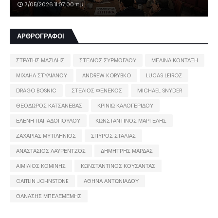
7/05/2026 11:07:00 π.μ.
ΑΡΘΡΟΓΡΑΦΟΙ
ΣΤΡΑΤΗΣ ΜΑΖΙΔΗΣ
ΣΤΕΛΙΟΣ ΣΥΡΜΟΓΛΟΥ
ΜΕΛΙΝΑ ΚΟΝΤΑΞΗ
ΜΙΧΑΗΛ ΣΤΥΛΙΑΝΟΥ
ANDREW KORYBKO
LUCAS LEIROZ
DRAGO BOSNIC
ΣΤΕΛΙΟΣ ΦΕΝΕΚΟΣ
MICHAEL SNYDER
ΘΕΟΔΩΡΟΣ ΚΑΤΣΑΝΕΒΑΣ
ΚΡΙΝΙΩ ΚΑΛΟΓΕΡΙΔΟΥ
ΕΛΕΝΗ ΠΑΠΑΔΟΠΟΥΛΟΥ
ΚΩΝΣΤΑΝΤΙΝΟΣ ΜΑΡΓΕΛΗΣ
ΖΑΧΑΡΙΑΣ ΜΥΤΙΛΗΝΙΟΣ
ΣΠΥΡΟΣ ΣΤΑΛΙΑΣ
ΑΝΑΣΤΑΣΙΟΣ ΛΑΥΡΕΝΤΖΟΣ
ΔΗΜΗΤΡΗΣ ΜΑΡΔΑΣ
ΑΙΜΙΛΙΟΣ ΚΟΜΙΝΗΣ
ΚΩΝΣΤΑΝΤΙΝΟΣ ΚΟΥΣΑΝΤΑΣ
CAITLIN JOHNSTONE
ΑΘΗΝΑ ΑΝΤΩΝΙΑΔΟΥ
ΘΑΝΑΣΗΣ ΜΠΕΛΕΜΕΜΗΣ