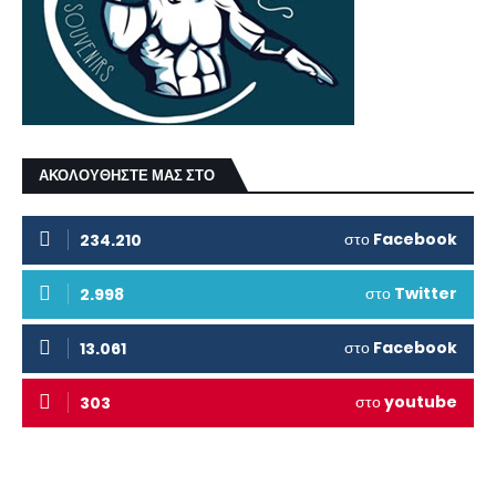
ΑΚΟΛΟΥΘΗΣΤΕ ΜΑΣ ΣΤΟ
στο
Facebook
234.210
στο
Twitter
2.998
στο
Facebook
13.061
στο
youtube
303