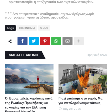
οριστικοποιηθεί η επεξεργασία των σχετικών στοιχείων.
* * * Δεν επιτρέπεται η αναδημοσίευση των άρθρων χωρίς
προηγούμενη γραπτή άδειας της σελίδας
Tags
ΟΙΚΟΝΟΜΙΑ
Slider
ΔΙΑΒΑΣΤΕ ΑΚΌΜΗ
Προβολή όλων
Οι Ευρωπαϊκές κυρώσεις κατά
Γιατί μπήκαμε στο ευρώ; Μα
της Ρωσίας: Προκλήσεις και
για να πληρώνουμε τόκους!
ευκαιρίες για την Ελληνική
July 28, 2025
Εμπορική Ναυτιλία