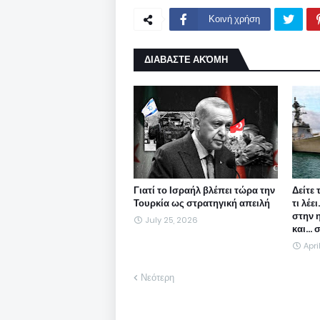
Κοινή χρήση
ΔΙΑΒΑΣΤΕ ΑΚΌΜΗ
Γιατί το Ισραήλ βλέπει τώρα την
Δείτε 
Τουρκία ως στρατηγική απειλή
τι λέε
στην 
July 25, 2026
και...
Apri
Νεότερη