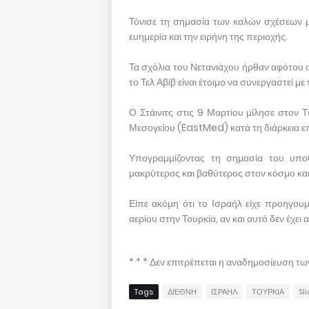
Τόνισε τη σημασία των καλών σχέσεων μ
ευημερία και την ειρήνη της περιοχής.
Τα σχόλια του Νετανιάχου ήρθαν αφότου ο
το Τελ Αβίβ είναι έτοιμο να συνεργαστεί μ
Ο Στάινιτς στις 9 Μαρτίου μίλησε στον 
Μεσογείου (EastMed) κατά τη διάρκεια ε
Υπογραμμίζοντας τη σημασία του υποθ
μακρύτερος και βαθύτερος στον κόσμο και 
Είπε ακόμη ότι το Ισραήλ είχε προηγου
αερίου στην Τουρκία, αν και αυτό δεν έχε
* * * Δεν επιτρέπεται η αναδημοσίευση τ
Tags
ΔΙΕΘΝΗ
ΙΣΡΑΗΛ
ΤΟΥΡΚΙΑ
Sl