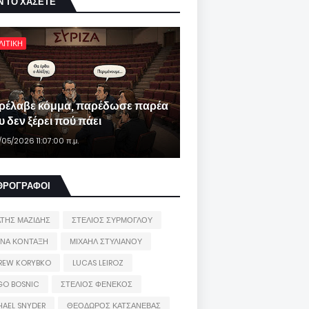
Ν ΤΟ ΧΑΣΕΤΕ
ΛΙΤΙΚΗ
ρέλαβε κόμμα, παρέδωσε παρέα
 δεν ξέρει πού πάει
/05/2026 11:07:00 π.μ.
ΘΡΟΓΡΑΦΟΙ
ΑΤΗΣ ΜΑΖΙΔΗΣ
ΣΤΕΛΙΟΣ ΣΥΡΜΟΓΛΟΥ
ΙΝΑ ΚΟΝΤΑΞΗ
ΜΙΧΑΗΛ ΣΤΥΛΙΑΝΟΥ
REW KORYBKO
LUCAS LEIROZ
GO BOSNIC
ΣΤΕΛΙΟΣ ΦΕΝΕΚΟΣ
HAEL SNYDER
ΘΕΟΔΩΡΟΣ ΚΑΤΣΑΝΕΒΑΣ