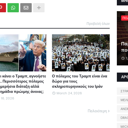
ΜΗ
ΠΟ
Προβολή όλων
Πα
που
7
τι κάνει ο Τραμπ, αγνοήστε
Ο πόλεμος του Τραμπ είναι ένα
ΑΡ
ι... Περισσότερος πόλεμος
δώρο για τους
ημερήσια διάταξη αλλά
σκληροπυρηνικούς του Ιράν
 σημάδια πρώιμης άνοιας;
ΣΤΡ
March 24, 2026
l 16, 2026
ΜΕΛ
AND
Παλαιότερη
DRA
MIC