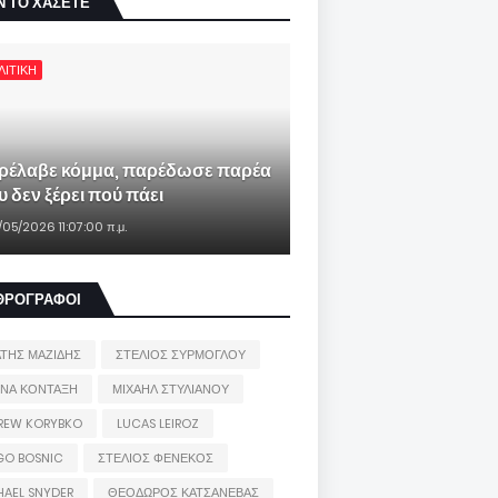
Ν ΤΟ ΧΑΣΕΤΕ
ΛΙΤΙΚΗ
ρέλαβε κόμμα, παρέδωσε παρέα
 δεν ξέρει πού πάει
/05/2026 11:07:00 π.μ.
ΘΡΟΓΡΑΦΟΙ
ΑΤΗΣ ΜΑΖΙΔΗΣ
ΣΤΕΛΙΟΣ ΣΥΡΜΟΓΛΟΥ
ΙΝΑ ΚΟΝΤΑΞΗ
ΜΙΧΑΗΛ ΣΤΥΛΙΑΝΟΥ
REW KORYBKO
LUCAS LEIROZ
GO BOSNIC
ΣΤΕΛΙΟΣ ΦΕΝΕΚΟΣ
HAEL SNYDER
ΘΕΟΔΩΡΟΣ ΚΑΤΣΑΝΕΒΑΣ