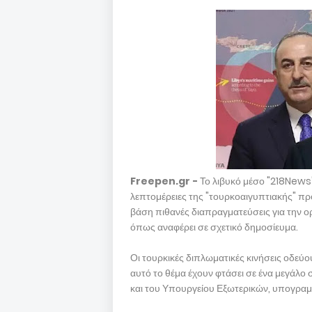
Freepen.gr -
Το λιβυκό μέσο "218News"
λεπτομέρειες της "τουρκοαιγυπτιακής" π
βάση πιθανές διαπραγματεύσεις για την 
όπως αναφέρει σε σχετικό δημοσίευμα.
Οι τουρκικές διπλωματικές κινήσεις οδεύου
αυτό το θέμα έχουν φτάσει σε ένα μεγάλ
και του Υπουργείου Εξωτερικών, υπογραμμί