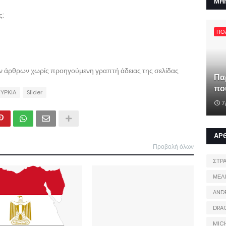
ΜΗ
ς:
ΠΟ
ων άρθρων χωρίς προηγούμενη γραπτή άδειας της σελίδας
Πα
που
ΥΡΚΙΑ
Slider
7
ΑΡ
Προβολή όλων
ΣΤΡ
ΜΕΛ
AND
DRA
MIC