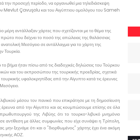
κατά την προσεχή περίοδο, να οργανωθεί μια τηλεδιάσκεψη
ών Mevlut Çavuşolu και του Αιγύπτιου ομολόγου του Sameh
ο μέρη αντάλλαξαν χάρτες που σχετίζονται με το θέμα της
πρώτο που δείχνει το ποσό της απώλειας της θαλάσσιας
ανατολική Μεσόγειο σε αντάλλαγμα για το χάρτη της
ην Τουρκία.
 το βήμα ήταν πίσω από τις διαδοχικές δηλώσεις του Τούρκου
κών και του εκπροσώπου της τουρκικής προεδρίας, σχετικά
 τουρκικής υφαλοκρηπίδας από την Αίγυπτο κατά τις έρευνες
Μεσόγειο.
λιβυκού μέσου τον πανικό που επικράτησε με τη δημοσίευση
 έρευνα από την Αίγυπτο και ας κουμπώσουμε επίσης σε όλα
πρωθυπουργού της Λιβύης ότι το τουρκο-λιβυκό μνημόνιο
σε αντίθεση με άλλες συμφωνίες που είχε συνάψει η Τρίπολη,
 ας μην ξεχνάμε ότι και ο "διορθωμένος" χάρτης έχει ένα ακόμη
λληνικής ΑΟΖ.