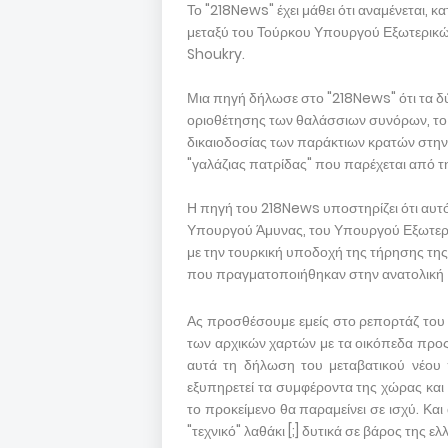
Το "218News" έχει μάθει ότι αναμένεται, 
μεταξύ του Τούρκου Υπουργού Εξωτερικ
Shoukry.
Μια πηγή δήλωσε στο "218News" ότι τα δύ
οριοθέτησης των θαλάσσιων συνόρων, το 
δικαιοδοσίας των παράκτιων κρατών στην 
"γαλάζιας πατρίδας" που παρέχεται από τ
Η πηγή του 218News υποστηρίζει ότι αυτό
Υπουργού Άμυνας, του Υπουργού Εξωτερι
με την τουρκική υποδοχή της τήρησης της
που πραγματοποιήθηκαν στην ανατολική 
Ας προσθέσουμε εμείς στο ρεπορτάζ του 
των αρχικών χαρτών με τα οικόπεδα προς
αυτά τη δήλωση του μεταβατικού νέου 
εξυπηρετεί τα συμφέροντα της χώρας και 
το προκείμενο θα παραμείνει σε ισχύ. Και
"τεχνικό" λαθάκι [;] δυτικά σε βάρος της ε