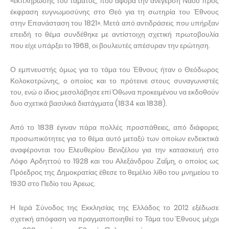
«εκπλήρωσης του τάματος, που αφορά την ανέγερση Ναού προς
έκφραση ευγνωμοσύνης στο Θεό για τη σωτηρία του Έθνους
στην Επανάσταση του 1821». Μετά από αντιδράσεις που υπήρξαν
επειδή το θέμα συνδέθηκε με αντίστοιχη σχετική πρωτοβουλία
που είχε υπάρξει το 1968, οι βουλευτές απέσυραν την ερώτηση.
Ο εμπνευστής όμως για το τάμα του Έθνους ήταν ο Θεόδωρος
Κολοκοτρώνης, ο οποίος και το πρότεινε στους συναγωνιστές
του, ενώ ο ίδιος μεσολάβησε επί Όθωνα προκειμένου να εκδοθούν
δυο σχετικά βασιλικά διατάγματα (1834 και 1838).
Από το 1838 έγιναν πάρα πολλές προσπάθειες, από διάφορες
προσωπικότητες για το θέμα αυτό μεταξύ των οποίων ενδεικτικά
αναφέρονται του Ελευθερίου Βενιζέλου για την κατασκευή στο
Λόφο Αρδηττού το 1928 και του Αλεξάνδρου Ζαΐμη, ο οποίος ως
Πρόεδρος της Δημοκρατίας έθεσε το θεμέλιο λίθο του μνημείου το
1930 στο Πεδίο του Άρεως.
Η Ιερά Σύνοδος της Εκκλησίας της Ελλάδος το 2012 εξέδωσε
σχετική απόφαση να πραγματοποιηθεί το Τάμα του Έθνους μέχρι