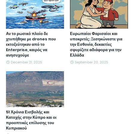
Αν το ρωσικό πλοίο δε
Ευρωπαίοι Φαρισαίοι και
χτυπήθηκε με drones που
υποκριτές: Ξεσηκώνεστε για
εκτοξεύτηκαν από το
την Εσθονία, δεκαετίες
Enterprise, καιρός να
σφυρίζετε αδιάφορα για την
ανησυχούμε
Ελλάδα
December 21, 2025
September 20, 2025
51 Χρόνια Εισβολής και
Κατοχής στην Κύπρο και οι
προοπτικές επίλυσης του
Κυπριακού