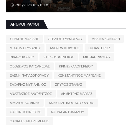
7/05/2026 11:07:00 π.μ.
ΑΡΘΡΟΓΡΑΦΟΙ
ΣΤΡΑΤΗΣ ΜΑΖΙΔΗΣ
ΣΤΕΛΙΟΣ ΣΥΡΜΟΓΛΟΥ
ΜΕΛΙΝΑ ΚΟΝΤΑΞΗ
ΜΙΧΑΗΛ ΣΤΥΛΙΑΝΟΥ
ANDREW KORYBKO
LUCAS LEIROZ
DRAGO BOSNIC
ΣΤΕΛΙΟΣ ΦΕΝΕΚΟΣ
MICHAEL SNYDER
ΘΕΟΔΩΡΟΣ ΚΑΤΣΑΝΕΒΑΣ
ΚΡΙΝΙΩ ΚΑΛΟΓΕΡΙΔΟΥ
ΕΛΕΝΗ ΠΑΠΑΔΟΠΟΥΛΟΥ
ΚΩΝΣΤΑΝΤΙΝΟΣ ΜΑΡΓΕΛΗΣ
ΖΑΧΑΡΙΑΣ ΜΥΤΙΛΗΝΙΟΣ
ΣΠΥΡΟΣ ΣΤΑΛΙΑΣ
ΑΝΑΣΤΑΣΙΟΣ ΛΑΥΡΕΝΤΖΟΣ
ΔΗΜΗΤΡΗΣ ΜΑΡΔΑΣ
ΑΙΜΙΛΙΟΣ ΚΟΜΙΝΗΣ
ΚΩΝΣΤΑΝΤΙΝΟΣ ΚΟΥΣΑΝΤΑΣ
CAITLIN JOHNSTONE
ΑΘΗΝΑ ΑΝΤΩΝΙΑΔΟΥ
ΘΑΝΑΣΗΣ ΜΠΕΛΕΜΕΜΗΣ