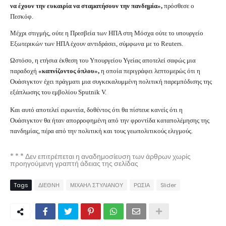
να έχουν την ευκαιρία να σταματήσουν την πανδημία»,
πρόσθεσε ο
Πεσκόφ.
Μέχρι στιγμής, ούτε η Πρεσβεία των ΗΠΑ στη Μόσχα ούτε το υπουργείο
Εξωτερικών των ΗΠΑ έχουν αντιδράσει, σύμφωνα με το Reuters.
Ωστόσο, η ετήσια έκθεση του Υπουργείου Υγείας αποτελεί σαφώς μια
παραδοχή
«καπνίζοντος όπλου»,
η οποία περιγράφει λεπτομερώς ότι η
Ουάσιγκτον έχει πράγματι μια συγκεκαλυμμένη πολιτική παρεμπόδισης της
εξάπλωσης του εμβολίου Sputnik V.
Και αυτό αποτελεί ειρωνεία, δοθέντος ότι θα πίστευε κανείς ότι η
Ουάσιγκτον θα ήταν απορροφημένη από την φροντίδα καταπολέμησης της
πανδημίας, πέρα από την πολιτική και τους γεωπολιτικούς ελιγμούς.
* * * Δεν επιτρέπεται η αναδημοσίευση των άρθρων χωρίς
προηγούμενη γραπτή άδειας της σελίδας
Tags
ΔΙΕΘΝΗ
ΜΙΧΑΗΛ ΣΤΥΛΙΑΝΟΥ
ΡΩΣΙΑ
Slider