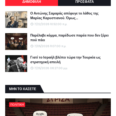
ΔΗΜΟΦΙΛΗ
ΠΡΟΣΦΑΤΑ
Ο Αντώνης Σαμαράς απέφυγε το λάθος της
Μαρίας Καρυστιανού. Όμως...
7/22/2026 10:52:00 π.μ.
Παρέλαβε κόμμα, παρέδωσε παρέα που δεν ξέρει
πού πάει
7/05/2026 11:07:00 π.μ.
Γιατί το Ισραήλ βλέπει τώρα την Τουρκία ως
στρατηγική απειλή
7/25/2026 06:27:00 μ.μ.
ΜΗΝ ΤΟ ΧΑΣΕΤΕ
ΠΟΛΙΤΙΚΗ