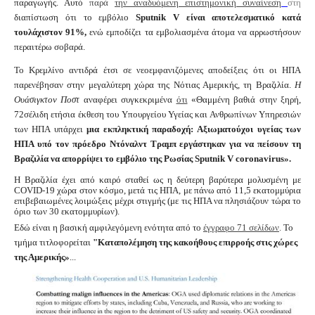
παραγωγής. Αυτό
παρά
την αναδυόμενη επιστημονική συναίνεση
στη
διαπίστωση ότι το εμβόλιο
Sputnik V
είναι αποτελεσματικό κατά
τουλάχιστον
91%,
ενώ εμποδίζει τα εμβολιασμένα άτομα να αρρωστήσουν
περαιτέρω σοβαρά.
Το Κρεμλίνο αντιδρά έτσι σε νεοεμφανιζόμενες αποδείξεις ότι οι ΗΠΑ
παρενέβησαν στην μεγαλύτερη χώρα της Νότιας Αμερικής, τη Βραζιλία.
Η
Ουάσιγκτον Ποστ
αναφέρει συγκεκριμένα
ότι
«Θαμμένη βαθιά στην ξηρή,
72σέλιδη ετήσια έκθεση του Υπουργείου Υγείας και Ανθρωπίνων Υπηρεσιών
των ΗΠΑ υπάρχει
μια εκπληκτική παραδοχή:
Αξιωματούχοι υγείας των
ΗΠΑ υπό τον πρόεδρο Ντόναλντ Τραμπ εργάστηκαν για να πείσουν τη
Βραζιλία να απορρίψει το εμβόλιο της Ρωσίας
Sputnik
V
coronavirus
».
Η Βραζιλία έχει από καιρό σταθεί ως η δεύτερη βαρύτερα μολυσμένη με
COVID-19 χώρα στον κόσμο, μετά τις ΗΠΑ, με πάνω από 11,5 εκατομμύρια
επιβεβαιωμένες λοιμώξεις μέχρι στιγμής (με τις ΗΠΑ να πλησιάζουν τώρα το
όριο των 30 εκατομμυρίων).
Εδώ είναι η βασική αμφιλεγόμενη ενότητα από το
έγγραφο 71 σελίδων
.
Το
τμήμα τιτλοφορείται
"Καταπολέμηση της κακοήθους επιρροής στις χώρες
της Αμερικής»
...