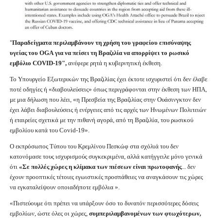
"
Παραδείγματα περιλαμβάνουν τη χρήση του γραφείου επισύναψης
υγείας του
OGA
για να πείσει τη Βραζιλία να απορρίψει το ρωσικό
εμβόλιο
COVID
-19",
ανέφερε ρητά η κυβερνητική έκθεση.
Το Υπουργείο Εξωτερικών της Βραζιλίας έχει έκτοτε ισχυριστεί ότι δεν έλαβε
ποτέ οδηγίες ή «διαβουλεύσεις» όπως περιγράφονται στην έκθεση των ΗΠΑ,
με μια δήλωση που λέει, «η Πρεσβεία της Βραζιλίας στην Ουάσινγκτον δεν
έχει λάβει διαβουλεύσεις ή ενέργειες από τις αρχές των Ηνωμένων Πολιτειών
ή εταιρείες σχετικά με την πιθανή αγορά, από τη Βραζιλία, του ρωσικού
εμβολίου κατά του Covid-19».
Ο εκπρόσωπος Τύπου του Κρεμλίνου Πεσκώφ στα σχόλιά του δεν
κατονόμασε τους ισχυρισμούς συγκεκριμένα, αλλά κατήγγειλε μόνο γενικά
ότι
«Σε πολλές χώρες η κλίμακα των πιέσεων είναι πρωτοφανής
... δεν
έχουν προοπτικές τέτοιες εγωιστικές προσπάθειες να αναγκάσουν τις χώρες
να εγκαταλείψουν οποιαδήποτε εμβόλια ».
«Πιστεύουμε ότι πρέπει να υπάρξουν όσο το δυνατόν περισσότερες δόσεις
εμβολίων, ώστε όλες οι χώρες,
συμπεριλαμβανομένων των φτωχότερων,