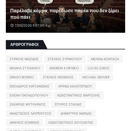
Παρέλαβε κόμμα, παρέδωσε παρέα που δεν ξέρει
πού πάει
7/05/2026 11:07:00 π.μ.
ΑΡΘΡΟΓΡΑΦΟΙ
ΣΤΡΑΤΗΣ ΜΑΖΙΔΗΣ
ΣΤΕΛΙΟΣ ΣΥΡΜΟΓΛΟΥ
ΜΕΛΙΝΑ ΚΟΝΤΑΞΗ
ΜΙΧΑΗΛ ΣΤΥΛΙΑΝΟΥ
ANDREW KORYBKO
LUCAS LEIROZ
DRAGO BOSNIC
ΣΤΕΛΙΟΣ ΦΕΝΕΚΟΣ
MICHAEL SNYDER
ΘΕΟΔΩΡΟΣ ΚΑΤΣΑΝΕΒΑΣ
ΚΡΙΝΙΩ ΚΑΛΟΓΕΡΙΔΟΥ
ΕΛΕΝΗ ΠΑΠΑΔΟΠΟΥΛΟΥ
ΚΩΝΣΤΑΝΤΙΝΟΣ ΜΑΡΓΕΛΗΣ
ΖΑΧΑΡΙΑΣ ΜΥΤΙΛΗΝΙΟΣ
ΣΠΥΡΟΣ ΣΤΑΛΙΑΣ
ΑΝΑΣΤΑΣΙΟΣ ΛΑΥΡΕΝΤΖΟΣ
ΔΗΜΗΤΡΗΣ ΜΑΡΔΑΣ
ΑΙΜΙΛΙΟΣ ΚΟΜΙΝΗΣ
ΚΩΝΣΤΑΝΤΙΝΟΣ ΚΟΥΣΑΝΤΑΣ