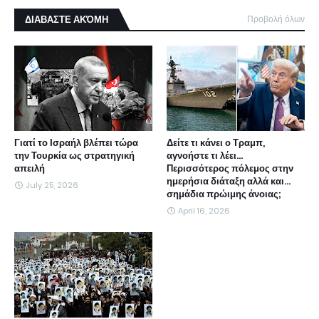
ΔΙΑΒΑΣΤΕ ΑΚΌΜΗ
Προβολή όλων
Γιατί το Ισραήλ βλέπει τώρα
Δείτε τι κάνει ο Τραμπ,
την Τουρκία ως στρατηγική
αγνοήστε τι λέει...
απειλή
Περισσότερος πόλεμος στην
ημερήσια διάταξη αλλά και...
July 25, 2026
σημάδια πρώιμης άνοιας;
April 16, 2026