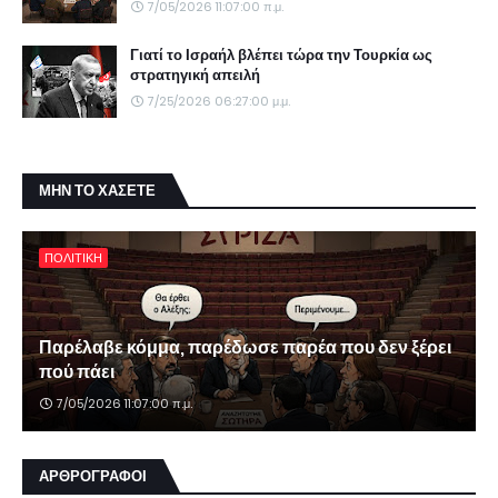
7/05/2026 11:07:00 π.μ.
Γιατί το Ισραήλ βλέπει τώρα την Τουρκία ως
στρατηγική απειλή
7/25/2026 06:27:00 μ.μ.
ΜΗΝ ΤΟ ΧΑΣΕΤΕ
ΠΟΛΙΤΙΚΗ
Παρέλαβε κόμμα, παρέδωσε παρέα που δεν ξέρει
πού πάει
7/05/2026 11:07:00 π.μ.
ΑΡΘΡΟΓΡΑΦΟΙ