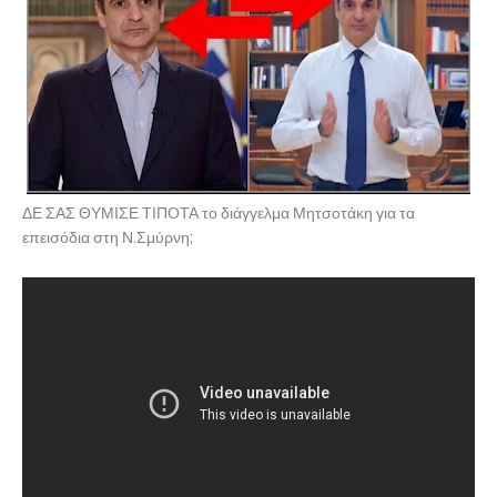
ΔΕ ΣΑΣ ΘΥΜΙΣΕ ΤΙΠΟΤΑ το διάγγελμα Μητσοτάκη για τα
επεισόδια στη Ν.Σμύρνη;