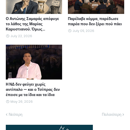
Ο Αντώνης Σαμαράς απέφυγε
Παρέλαβε κόμμα, παρέδωσε
το λάθος της Μαρίας
παρέα που δεν ξέρει πού πάει
Καρυστιανού. Όμως...
July 05, 2026
July 22, 2026
Η ΝΔ δεν φεύγει χωρίς
αντίπαλο — και ο Τσίπρας δεν
έπεισε με τα ίδια και τα ίδια
May 26, 2026
Νεότερη
Παλαιότερη