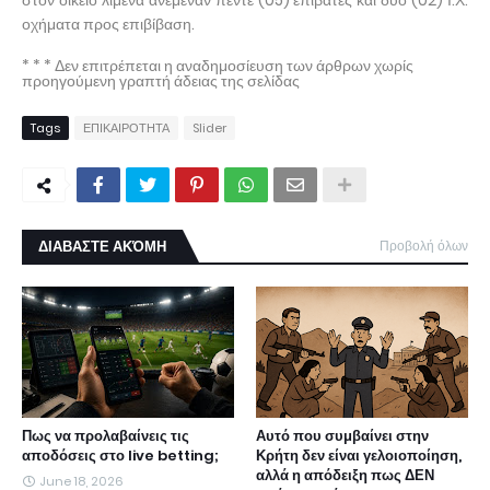
στον οικείο λιμένα ανέμεναν πέντε (05) επιβάτες και δύο (02) Ι.Χ.
οχήματα προς επιβίβαση.
* * * Δεν επιτρέπεται η αναδημοσίευση των άρθρων χωρίς
προηγούμενη γραπτή άδειας της σελίδας
Tags
ΕΠΙΚΑΙΡΟΤΗΤΑ
Slider
ΔΙΑΒΑΣΤΕ ΑΚΌΜΗ
Προβολή όλων
Πως να προλαβαίνεις τις
Αυτό που συμβαίνει στην
αποδόσεις στο live betting;
Κρήτη δεν είναι γελοιοποίηση,
αλλά η απόδειξη πως ΔΕΝ
June 18, 2026