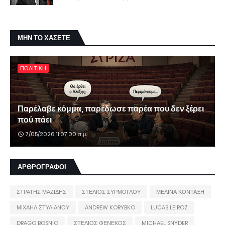
ΜΗΝ ΤΟ ΧΑΣΕΤΕ
ΠΟΛΙΤΙΚΗ
Παρέλαβε κόμμα, παρέδωσε παρέα που δεν ξέρει
πού πάει
7/05/2026 11:07:00 π.μ.
ΑΡΘΡΟΓΡΑΦΟΙ
ΣΤΡΑΤΗΣ ΜΑΖΙΔΗΣ
ΣΤΕΛΙΟΣ ΣΥΡΜΟΓΛΟΥ
ΜΕΛΙΝΑ ΚΟΝΤΑΞΗ
ΜΙΧΑΗΛ ΣΤΥΛΙΑΝΟΥ
ANDREW KORYBKO
LUCAS LEIROZ
DRAGO BOSNIC
ΣΤΕΛΙΟΣ ΦΕΝΕΚΟΣ
MICHAEL SNYDER