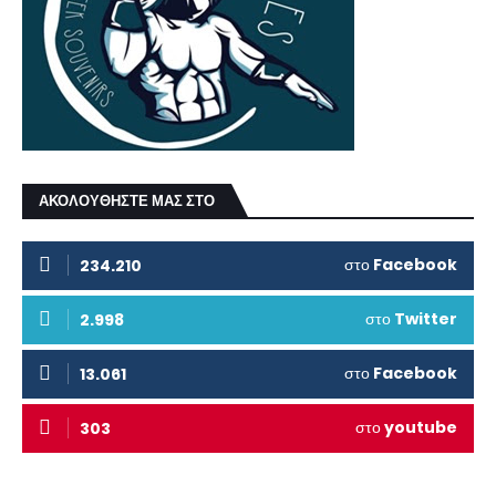
ΑΚΟΛΟΥΘΗΣΤΕ ΜΑΣ ΣΤΟ
στο
Facebook
234.210
στο
Twitter
2.998
στο
Facebook
13.061
στο
youtube
303