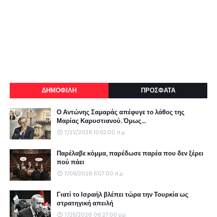
ΔΗΜΟΦΙΛΗ
ΠΡΟΣΦΑΤΑ
Ο Αντώνης Σαμαράς απέφυγε το λάθος της
Μαρίας Καρυστιανού. Όμως...
7/22/2026 10:52:00 π.μ.
Παρέλαβε κόμμα, παρέδωσε παρέα που δεν ξέρει
πού πάει
7/05/2026 11:07:00 π.μ.
Γιατί το Ισραήλ βλέπει τώρα την Τουρκία ως
στρατηγική απειλή
7/25/2026 06:27:00 μ.μ.