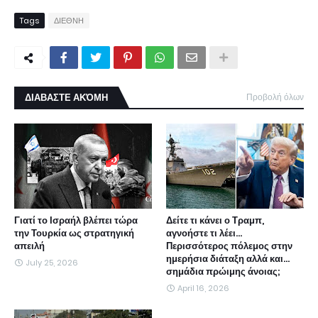
Tags
ΔΙΕΘΝΗ
ΔΙΑΒΑΣΤΕ ΑΚΌΜΗ
Προβολή όλων
Γιατί το Ισραήλ βλέπει τώρα
Δείτε τι κάνει ο Τραμπ,
την Τουρκία ως στρατηγική
αγνοήστε τι λέει...
απειλή
Περισσότερος πόλεμος στην
ημερήσια διάταξη αλλά και...
July 25, 2026
σημάδια πρώιμης άνοιας;
April 16, 2026