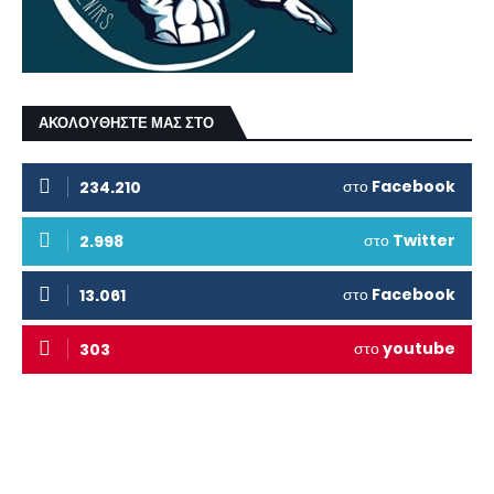
ΑΚΟΛΟΥΘΗΣΤΕ ΜΑΣ ΣΤΟ
στο
Facebook
234.210
στο
Twitter
2.998
στο
Facebook
13.061
στο
youtube
303