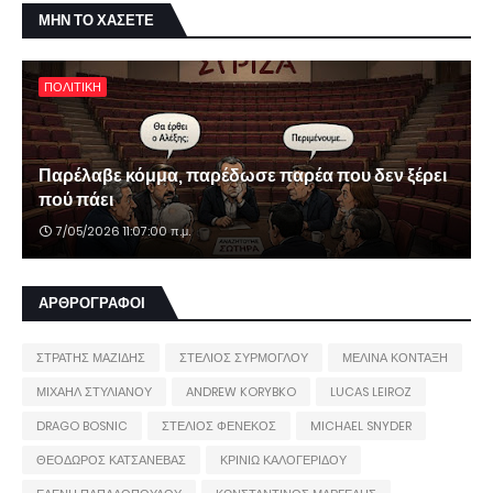
ΜΗΝ ΤΟ ΧΑΣΕΤΕ
ΠΟΛΙΤΙΚΗ
Παρέλαβε κόμμα, παρέδωσε παρέα που δεν ξέρει
πού πάει
7/05/2026 11:07:00 π.μ.
ΑΡΘΡΟΓΡΑΦΟΙ
ΣΤΡΑΤΗΣ ΜΑΖΙΔΗΣ
ΣΤΕΛΙΟΣ ΣΥΡΜΟΓΛΟΥ
ΜΕΛΙΝΑ ΚΟΝΤΑΞΗ
ΜΙΧΑΗΛ ΣΤΥΛΙΑΝΟΥ
ANDREW KORYBKO
LUCAS LEIROZ
DRAGO BOSNIC
ΣΤΕΛΙΟΣ ΦΕΝΕΚΟΣ
MICHAEL SNYDER
ΘΕΟΔΩΡΟΣ ΚΑΤΣΑΝΕΒΑΣ
ΚΡΙΝΙΩ ΚΑΛΟΓΕΡΙΔΟΥ