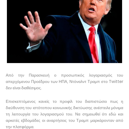
Από την Παρασκευή ο προσωπικός λογαριασμός του
απερχόμενου Προέδρου των ΗΠΑ, Ντόναλντ Τραμπ στο Twitter
δεν είναι διαθέσιμος.
Επισκεπτόμενος κανείς το προφίλ του διαπιστώσει πως η
διεύθυνση του ιστότοπου κοινωνικής δικτύωσης ανέστειλε μόνιμα
τη λειτουργία του λογαριασμού του. Να σημειωθεί ότι εδώ και
αρκετές εβδομάδες οι αναρτήσεις του Τραμπ μαρκάρονταν από
την πλατφόρμα.