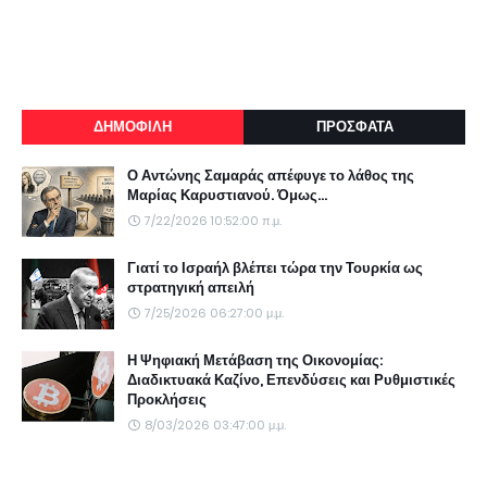
ΔΗΜΟΦΙΛΗ
ΠΡΟΣΦΑΤΑ
Ο Αντώνης Σαμαράς απέφυγε το λάθος της
Μαρίας Καρυστιανού. Όμως...
7/22/2026 10:52:00 π.μ.
Γιατί το Ισραήλ βλέπει τώρα την Τουρκία ως
στρατηγική απειλή
7/25/2026 06:27:00 μ.μ.
Η Ψηφιακή Μετάβαση της Οικονομίας:
Διαδικτυακά Καζίνο, Επενδύσεις και Ρυθμιστικές
Προκλήσεις
8/03/2026 03:47:00 μ.μ.