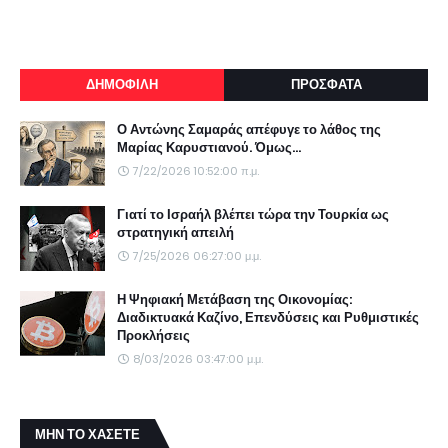
ΔΗΜΟΦΙΛΗ
ΠΡΟΣΦΑΤΑ
Ο Αντώνης Σαμαράς απέφυγε το λάθος της
Μαρίας Καρυστιανού. Όμως...
7/22/2026 10:52:00 π.μ.
Γιατί το Ισραήλ βλέπει τώρα την Τουρκία ως
στρατηγική απειλή
7/25/2026 06:27:00 μ.μ.
Η Ψηφιακή Μετάβαση της Οικονομίας:
Διαδικτυακά Καζίνο, Επενδύσεις και Ρυθμιστικές
Προκλήσεις
8/03/2026 03:47:00 μ.μ.
ΜΗΝ ΤΟ ΧΑΣΕΤΕ