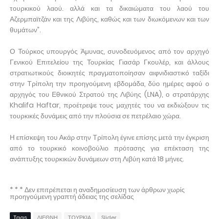
τουρκικού λαού. αλλά και τα δικαιώματα του λαού του
Αζερμπαϊτζάν και της Λιβύης, καθώς και των διωκόμενων και των
θυμάτων”.
Ο Τούρκος υπουργός Άμυνας, συνοδευόμενος από τον αρχηγό
Γενικού Επιτελείου της Τουρκίας Γιασάρ Γκουλέρ, και άλλους
στρατιωτικούς διοικητές πραγματοποίησαν αιφνιδιαστικό ταξίδι
στην Τρίπολη την προηγούμενη εβδομάδα, δύο ημέρες αφού ο
αρχηγός του Εθνικού Στρατού της Λιβύης (LNA), ο στρατάρχης
Khalifa Haftar, προέτρεψε τους μαχητές του να εκδιώξουν τις
τουρκικές δυνάμεις από την πλούσια σε πετρέλαιο χώρα.
Η επίσκεψη του Ακάρ στην Τρίπολη έγινε επίσης μετά την έγκριση
από το τουρκικό κοινοβούλιο πρότασης για επέκταση της
ανάπτυξης τουρκικών δυνάμεων στη Λιβύη κατά 18 μήνες.
* * * Δεν επιτρέπεται η αναδημοσίευση των άρθρων χωρίς
προηγούμενη γραπτή άδειας της σελίδας
Tags
ΔΙΕΘΝΗ
ΤΟΥΡΚΙΑ
Slider