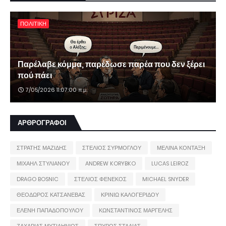
ΠΟΛΙΤΙΚΗ
Παρέλαβε κόμμα, παρέδωσε παρέα που δεν ξέρει
πού πάει
7/05/2026 11:07:00 π.μ.
ΑΡΘΡΟΓΡΑΦΟΙ
ΣΤΡΑΤΗΣ ΜΑΖΙΔΗΣ
ΣΤΕΛΙΟΣ ΣΥΡΜΟΓΛΟΥ
ΜΕΛΙΝΑ ΚΟΝΤΑΞΗ
ΜΙΧΑΗΛ ΣΤΥΛΙΑΝΟΥ
ANDREW KORYBKO
LUCAS LEIROZ
DRAGO BOSNIC
ΣΤΕΛΙΟΣ ΦΕΝΕΚΟΣ
MICHAEL SNYDER
ΘΕΟΔΩΡΟΣ ΚΑΤΣΑΝΕΒΑΣ
ΚΡΙΝΙΩ ΚΑΛΟΓΕΡΙΔΟΥ
ΕΛΕΝΗ ΠΑΠΑΔΟΠΟΥΛΟΥ
ΚΩΝΣΤΑΝΤΙΝΟΣ ΜΑΡΓΕΛΗΣ