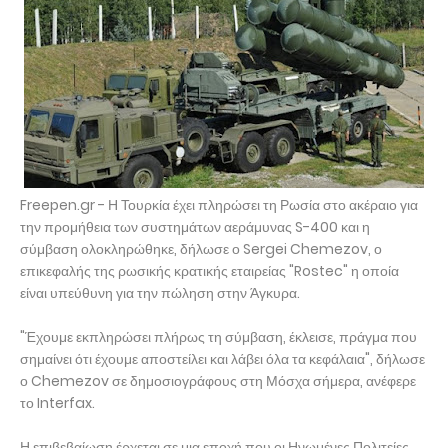
Freepen.gr - Η Τουρκία έχει πληρώσει τη Ρωσία στο ακέραιο για
την προμήθεια των συστημάτων αεράμυνας S-400 και η
σύμβαση ολοκληρώθηκε, δήλωσε ο Sergei Chemezov, ο
επικεφαλής της ρωσικής κρατικής εταιρείας "Rostec" η οποία
είναι υπεύθυνη για την πώληση στην Άγκυρα.
"Έχουμε εκπληρώσει πλήρως τη σύμβαση, έκλεισε, πράγμα που
σημαίνει ότι έχουμε αποστείλει και λάβει όλα τα κεφάλαια", δήλωσε
ο Chemezov σε δημοσιογράφους στη Μόσχα σήμερα, ανέφερε
το Interfax.
Η επιβεβαίωση έρχεται σε μια εποχή που οι Ηνωμένες Πολιτείες