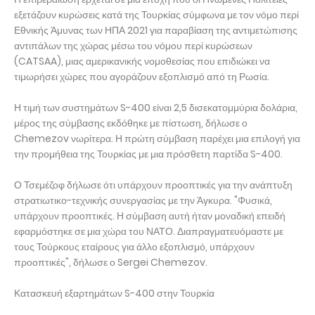
εξετάζουν κυρώσεις κατά της Τουρκίας σύμφωνα με τον νόμο περί
Εθνικής Άμυνας των ΗΠΑ 2021 για παραβίαση της αντιμετώπισης
αντιπάλων της χώρας μέσω του νόμου περί κυρώσεων
(CATSAA), μιας αμερικανικής νομοθεσίας που επιδιώκει να
τιμωρήσει χώρες που αγοράζουν εξοπλισμό από τη Ρωσία.
Η τιμή των συστημάτων S-400 είναι 2,5 δισεκατομμύρια δολάρια,
μέρος της σύμβασης εκδόθηκε με πίστωση, δήλωσε ο
Chemezov νωρίτερα. Η πρώτη σύμβαση παρέχει μια επιλογή για
την προμήθεια της Τουρκίας με μια πρόσθετη παρτίδα S-400.
Ο Τσεμέζοφ δήλωσε ότι υπάρχουν προοπτικές για την ανάπτυξη
στρατιωτικο-τεχνικής συνεργασίας με την Άγκυρα. "Φυσικά,
υπάρχουν προοπτικές. Η σύμβαση αυτή ήταν μοναδική επειδή
εφαρμόστηκε σε μια χώρα του ΝΑΤΟ. Διαπραγματευόμαστε με
τους Τούρκους εταίρους για άλλο εξοπλισμό, υπάρχουν
προοπτικές", δήλωσε ο Sergei Chemezov.
Κατασκευή εξαρτημάτων S-400 στην Τουρκία