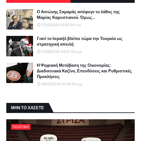
Ο Αντώνης Σαμαράς απέφυγε το λάθος της
Μαρίας Καρυστιανού. Όμως...
7/22/2026 10:52:00 π.μ.
Γιατί το Ισραήλ βλέπει τώρα την Τουρκία ως
στρατηγική απειλή
7/25/2026 06:27:00 μ.μ.
Η Ψηφιακή Μετάβαση της Οικονομίας:
Διαδικτυακά Καζίνο, Επενδύσεις και Ρυθμιστικές
Προκλήσεις
8/03/2026 03:47:00 μ.μ.
ΜΗΝ ΤΟ ΧΑΣΕΤΕ
ΠΟΛΙΤΙΚΗ