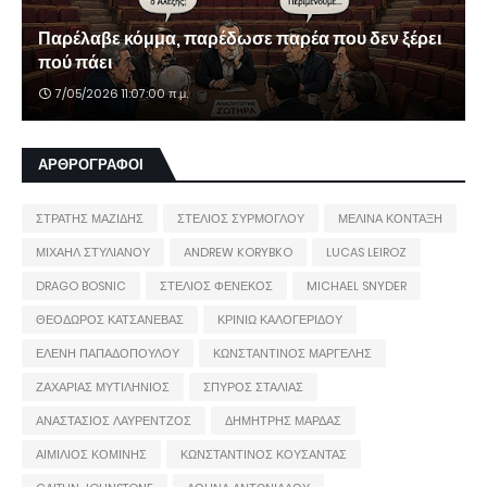
Παρέλαβε κόμμα, παρέδωσε παρέα που δεν ξέρει
πού πάει
7/05/2026 11:07:00 π.μ.
ΑΡΘΡΟΓΡΑΦΟΙ
ΣΤΡΑΤΗΣ ΜΑΖΙΔΗΣ
ΣΤΕΛΙΟΣ ΣΥΡΜΟΓΛΟΥ
ΜΕΛΙΝΑ ΚΟΝΤΑΞΗ
ΜΙΧΑΗΛ ΣΤΥΛΙΑΝΟΥ
ANDREW KORYBKO
LUCAS LEIROZ
DRAGO BOSNIC
ΣΤΕΛΙΟΣ ΦΕΝΕΚΟΣ
MICHAEL SNYDER
ΘΕΟΔΩΡΟΣ ΚΑΤΣΑΝΕΒΑΣ
ΚΡΙΝΙΩ ΚΑΛΟΓΕΡΙΔΟΥ
ΕΛΕΝΗ ΠΑΠΑΔΟΠΟΥΛΟΥ
ΚΩΝΣΤΑΝΤΙΝΟΣ ΜΑΡΓΕΛΗΣ
ΖΑΧΑΡΙΑΣ ΜΥΤΙΛΗΝΙΟΣ
ΣΠΥΡΟΣ ΣΤΑΛΙΑΣ
ΑΝΑΣΤΑΣΙΟΣ ΛΑΥΡΕΝΤΖΟΣ
ΔΗΜΗΤΡΗΣ ΜΑΡΔΑΣ
ΑΙΜΙΛΙΟΣ ΚΟΜΙΝΗΣ
ΚΩΝΣΤΑΝΤΙΝΟΣ ΚΟΥΣΑΝΤΑΣ