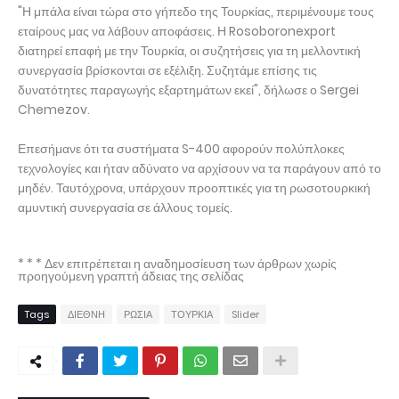
"Η μπάλα είναι τώρα στο γήπεδο της Τουρκίας, περιμένουμε τους
εταίρους μας να λάβουν αποφάσεις. Η Rosoboronexport
διατηρεί επαφή με την Τουρκία, οι συζητήσεις για τη μελλοντική
συνεργασία βρίσκονται σε εξέλιξη. Συζητάμε επίσης τις
δυνατότητες παραγωγής εξαρτημάτων εκεί", δήλωσε ο Sergei
Chemezov.
Επεσήμανε ότι τα συστήματα S-400 αφορούν πολύπλοκες
τεχνολογίες και ήταν αδύνατο να αρχίσουν να τα παράγουν από το
μηδέν. Ταυτόχρονα, υπάρχουν προοπτικές για τη ρωσοτουρκική
αμυντική συνεργασία σε άλλους τομείς.
* * * Δεν επιτρέπεται η αναδημοσίευση των άρθρων χωρίς
προηγούμενη γραπτή άδειας της σελίδας
Tags
ΔΙΕΘΝΗ
ΡΩΣΙΑ
ΤΟΥΡΚΙΑ
Slider