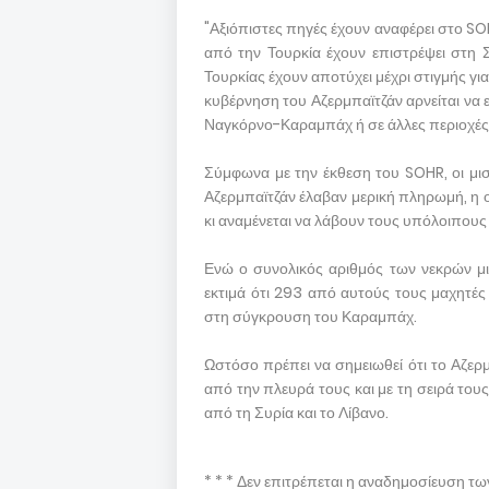
"Αξιόπιστες πηγές έχουν αναφέρει στο S
από την Τουρκία έχουν επιστρέψει στη 
Τουρκίας έχουν αποτύχει μέχρι στιγμής για
κυβέρνηση του Αζερμπαϊτζάν αρνείται να
Ναγκόρνο-Καραμπάχ ή σε άλλες περιοχές 
Σύμφωνα με την έκθεση του SOHR, οι μι
Αζερμπαϊτζάν έλαβαν μερική πληρωμή, η οπ
κι αναμένεται να λάβουν τους υπόλοιπους 
Ενώ ο συνολικός αριθμός των νεκρών μ
εκτιμά ότι 293 από αυτούς τους μαχητές
στη σύγκρουση του Καραμπάχ.
Ωστόσο πρέπει να σημειωθεί ότι το Αζερ
από την πλευρά τους και με τη σειρά του
από τη Συρία και το Λίβανο.
* * * Δεν επιτρέπεται η αναδημοσίευση τ