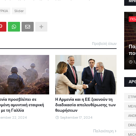
ΜΗ
ΡΚΙΑ
Slider
ΠΟ
Προβολή όλων
Πα
που
7
ΑΡ
ΣΤΡ
ενία προσβλέπει σε
Η Αρμενία και η ΕΕ ξεκινούν τη
υμένη αμυντική εταιρική
διαδικασία απελευθέρωσης των
ΜΕΛ
με τη Γαλλία
θεωρήσεων
AND
tember 22, 2024
September 17, 2024
DRA
Παλαιότερη
MIC