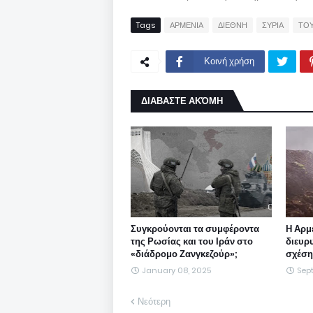
Tags
ΑΡΜΕΝΙΑ
ΔΙΕΘΝΗ
ΣΥΡΙΑ
ΤΟΥ
Κοινή χρήση
ΔΙΑΒΑΣΤΕ ΑΚΌΜΗ
Συγκρούονται τα συμφέροντα
Η Αρμ
της Ρωσίας και του Ιράν στο
διευρ
«διάδρομο Ζανγκεζούρ»;
σχέση 
January 08, 2025
Sep
Νεότερη