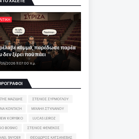
Ν ΤΟ ΧΑΣΕΤΕ
ΛΙΤΙΚΗ
ρέλαβε κόμμα, παρέδωσε παρέα
 δεν ξέρει πού πάει
/05/2026 11:07:00 π.μ.
ΘΡΟΓΡΑΦΟΙ
ΑΤΗΣ ΜΑΖΙΔΗΣ
ΣΤΕΛΙΟΣ ΣΥΡΜΟΓΛΟΥ
ΙΝΑ ΚΟΝΤΑΞΗ
ΜΙΧΑΗΛ ΣΤΥΛΙΑΝΟΥ
REW KORYBKO
LUCAS LEIROZ
GO BOSNIC
ΣΤΕΛΙΟΣ ΦΕΝΕΚΟΣ
HAEL SNYDER
ΘΕΟΔΩΡΟΣ ΚΑΤΣΑΝΕΒΑΣ