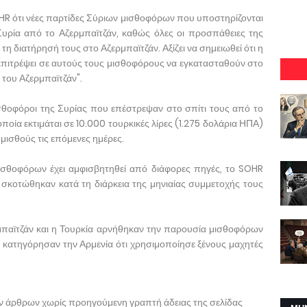
OHR ότι νέες παρτίδες Σύριων μισθοφόρων που υποστηρίζονται
Συρία από το Αζερμπαϊτζάν, καθώς όλες οι προσπάθειες της
 τη διατήρησή τους στο Αζερμπαϊτζάν. Αξίζει να σημειωθεί ότι η
 επιτρέψει σε αυτούς τους μισθοφόρους να εγκατασταθούν στο
του Αζερμπαϊτζάν".
σθοφόροι της Συρίας που επέστρεψαν στο σπίτι τους από το
οία εκτιμάται σε 10.000 τουρκικές λίρες (1.275 δολάρια ΗΠΑ)
μισθούς τις επόμενες ημέρες.
ισθοφόρων έχει αμφισβητηθεί από διάφορες πηγές, το SOHR
 σκοτώθηκαν κατά τη διάρκεια της μηνιαίας συμμετοχής τους
μπαϊτζάν και η Τουρκία αρνήθηκαν την παρουσία μισθοφόρων
ς κατηγόρησαν την Αρμενία ότι χρησιμοποίησε ξένους μαχητές
ων άρθρων χωρίς προηγούμενη γραπτή άδειας της σελίδας