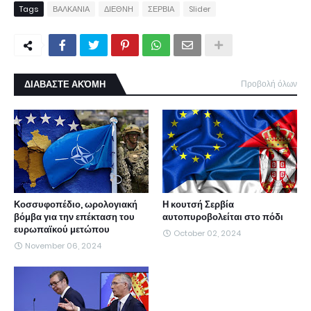
Tags
ΒΑΛΚΑΝΙΑ
ΔΙΕΘΝΗ
ΣΕΡΒΙΑ
Slider
ΔΙΑΒΑΣΤΕ ΑΚΌΜΗ
Προβολή όλων
Κοσσυφοπέδιο, ωρολογιακή
Η κουτσή Σερβία
βόμβα για την επέκταση του
αυτοπυροβολείται στο πόδι
ευρωπαϊκού μετώπου
October 02, 2024
November 06, 2024