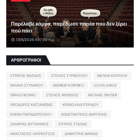
Παρέλαβε κόμμα, παρέδωσε παρέα που δεν ξέρει
πού πάει
7/05/2026 11:07:00 π.μ.
ΑΡΘΡΟΓΡΑΦΟΙ
ΣΤΡΑΤΗΣ ΜΑΖΙΔΗΣ
ΣΤΕΛΙΟΣ ΣΥΡΜΟΓΛΟΥ
ΜΕΛΙΝΑ ΚΟΝΤΑΞΗ
ΜΙΧΑΗΛ ΣΤΥΛΙΑΝΟΥ
ANDREW KORYBKO
LUCAS LEIROZ
DRAGO BOSNIC
ΣΤΕΛΙΟΣ ΦΕΝΕΚΟΣ
MICHAEL SNYDER
ΘΕΟΔΩΡΟΣ ΚΑΤΣΑΝΕΒΑΣ
ΚΡΙΝΙΩ ΚΑΛΟΓΕΡΙΔΟΥ
ΕΛΕΝΗ ΠΑΠΑΔΟΠΟΥΛΟΥ
ΚΩΝΣΤΑΝΤΙΝΟΣ ΜΑΡΓΕΛΗΣ
ΖΑΧΑΡΙΑΣ ΜΥΤΙΛΗΝΙΟΣ
ΣΠΥΡΟΣ ΣΤΑΛΙΑΣ
ΑΝΑΣΤΑΣΙΟΣ ΛΑΥΡΕΝΤΖΟΣ
ΔΗΜΗΤΡΗΣ ΜΑΡΔΑΣ