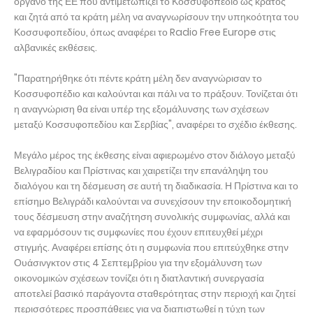
όργανο της ΕΕ που αντιμετωπίζει το Κοσσυφοπέδιο ως κράτος
και ζητά από τα κράτη μέλη να αναγνωρίσουν την υπηκοότητα του
Κοσσυφοπεδίου, όπως αναφέρει το Radio Free Europe στις
αλβανικές εκθέσεις.
"Παρατηρήθηκε ότι πέντε κράτη μέλη δεν αναγνώρισαν το
Κοσσυφοπέδιο και καλούνται και πάλι να το πράξουν. Τονίζεται ότι
η αναγνώριση θα είναι υπέρ της εξομάλυνσης των σχέσεων
μεταξύ Κοσσυφοπεδίου και Σερβίας", αναφέρει το σχέδιο έκθεσης.
Μεγάλο μέρος της έκθεσης είναι αφιερωμένο στον διάλογο μεταξύ
Βελιγραδίου και Πρίστινας και χαιρετίζει την επανάληψη του
διαλόγου και τη δέσμευση σε αυτή τη διαδικασία. Η Πρίστινα και το
επίσημο Βελιγράδι καλούνται να συνεχίσουν την εποικοδομητική
τους δέσμευση στην αναζήτηση συνολικής συμφωνίας, αλλά και
να εφαρμόσουν τις συμφωνίες που έχουν επιτευχθεί μέχρι
στιγμής. Αναφέρει επίσης ότι η συμφωνία που επιτεύχθηκε στην
Ουάσινγκτον στις 4 Σεπτεμβρίου για την εξομάλυνση των
οικονομικών σχέσεων τονίζει ότι η διατλαντική συνεργασία
αποτελεί βασικό παράγοντα σταθερότητας στην περιοχή και ζητεί
περισσότερες προσπάθειες για να διαπιστωθεί η τύχη των