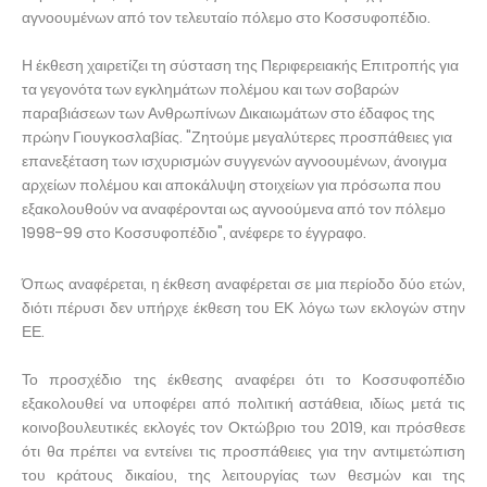
αγνοουμένων από τον τελευταίο πόλεμο στο Κοσσυφοπέδιο.
Η έκθεση χαιρετίζει τη σύσταση της Περιφερειακής Επιτροπής για
τα γεγονότα των εγκλημάτων πολέμου και των σοβαρών
παραβιάσεων των Ανθρωπίνων Δικαιωμάτων στο έδαφος της
πρώην Γιουγκοσλαβίας. "Ζητούμε μεγαλύτερες προσπάθειες για
επανεξέταση των ισχυρισμών συγγενών αγνοουμένων, άνοιγμα
αρχείων πολέμου και αποκάλυψη στοιχείων για πρόσωπα που
εξακολουθούν να αναφέρονται ως αγνοούμενα από τον πόλεμο
1998-99 στο Κοσσυφοπέδιο", ανέφερε το έγγραφο.
Όπως αναφέρεται, η έκθεση αναφέρεται σε μια περίοδο δύο ετών,
διότι πέρυσι δεν υπήρχε έκθεση του ΕΚ λόγω των εκλογών στην
ΕΕ.
Το προσχέδιο της έκθεσης αναφέρει ότι το Κοσσυφοπέδιο
εξακολουθεί να υποφέρει από πολιτική αστάθεια, ιδίως μετά τις
κοινοβουλευτικές εκλογές τον Οκτώβριο του 2019, και πρόσθεσε
ότι θα πρέπει να εντείνει τις προσπάθειες για την αντιμετώπιση
του κράτους δικαίου, της λειτουργίας των θεσμών και της