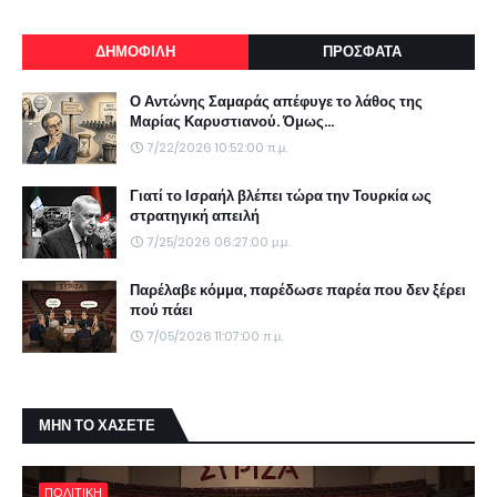
ΔΗΜΟΦΙΛΗ
ΠΡΟΣΦΑΤΑ
Ο Αντώνης Σαμαράς απέφυγε το λάθος της
Μαρίας Καρυστιανού. Όμως...
7/22/2026 10:52:00 π.μ.
Γιατί το Ισραήλ βλέπει τώρα την Τουρκία ως
στρατηγική απειλή
7/25/2026 06:27:00 μ.μ.
Παρέλαβε κόμμα, παρέδωσε παρέα που δεν ξέρει
πού πάει
7/05/2026 11:07:00 π.μ.
ΜΗΝ ΤΟ ΧΑΣΕΤΕ
ΠΟΛΙΤΙΚΗ