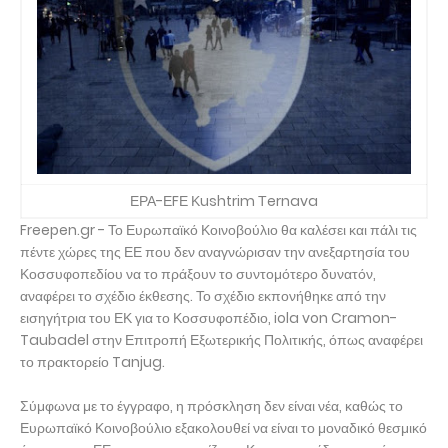
ΕΡΑ-ΕFΕ Κushtrim Τernava
Freepen.gr - Το Ευρωπαϊκό Κοινοβούλιο θα καλέσει και πάλι τις
πέντε χώρες της ΕΕ που δεν αναγνώρισαν την ανεξαρτησία του
Κοσσυφοπεδίου να το πράξουν το συντομότερο δυνατόν,
αναφέρει το σχέδιο έκθεσης. Το σχέδιο εκπονήθηκε από την
εισηγήτρια του ΕΚ για το Κοσσυφοπέδιο, iola von Cramon-
Taubadel στην Επιτροπή Εξωτερικής Πολιτικής, όπως αναφέρει
το πρακτορείο Tanjug.
Σύμφωνα με το έγγραφο, η πρόσκληση δεν είναι νέα, καθώς το
Ευρωπαϊκό Κοινοβούλιο εξακολουθεί να είναι το μοναδικό θεσμικό