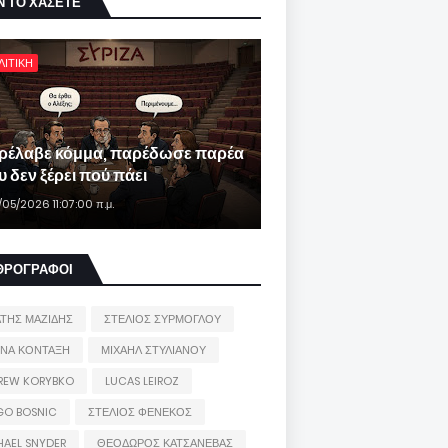
Ν ΤΟ ΧΑΣΕΤΕ
ΛΙΤΙΚΗ
ρέλαβε κόμμα, παρέδωσε παρέα
 δεν ξέρει πού πάει
/05/2026 11:07:00 π.μ.
ΘΡΟΓΡΑΦΟΙ
ΑΤΗΣ ΜΑΖΙΔΗΣ
ΣΤΕΛΙΟΣ ΣΥΡΜΟΓΛΟΥ
ΙΝΑ ΚΟΝΤΑΞΗ
ΜΙΧΑΗΛ ΣΤΥΛΙΑΝΟΥ
REW KORYBKO
LUCAS LEIROZ
GO BOSNIC
ΣΤΕΛΙΟΣ ΦΕΝΕΚΟΣ
HAEL SNYDER
ΘΕΟΔΩΡΟΣ ΚΑΤΣΑΝΕΒΑΣ