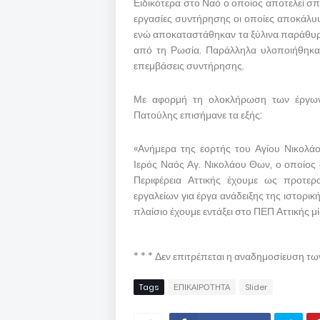
Ειδικότερα στο Ναό ο οποίος αποτελεί σπά
εργασίες συντήρησης οι οποίες αποκάλυψα
ενώ αποκαταστάθηκαν τα ξύλινα παράθυρα,
από τη Ρωσία. Παράλληλα υλοποιήθηκαν
επεμβάσεις συντήρησης.
Με αφορμή τη ολοκλήρωση των έργων 
Πατούλης επισήμανε τα εξής:
«Ανήμερα της εορτής του Αγίου Νικολά
Ιερός Ναός Αγ. Νικολάου Θων, ο οποίος 
Περιφέρεια Αττικής έχουμε ως προτερ
εργαλείων για έργα ανάδειξης της ιστορικ
πλαίσιο έχουμε εντάξει στο ΠΕΠ Αττικής μ
* * * Δεν επιτρέπεται η αναδημοσίευση τ
Tags
ΕΠΙΚΑΙΡΟΤΗΤΑ
Slider