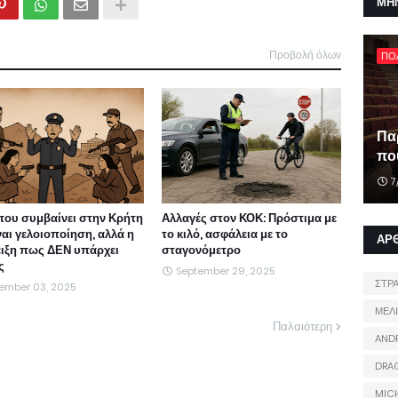
ΜΗ
Προβολή όλων
ΠΟ
Πα
που
7
που συμβαίνει στην Κρήτη
Αλλαγές στον ΚΟΚ: Πρόστιμα με
ναι γελοιοποίηση, αλλά η
το κιλό, ασφάλεια με το
ΑΡ
ιξη πως ΔΕΝ υπάρχει
σταγονόμετρο
ς
September 29, 2025
ΣΤΡ
ember 03, 2025
ΜΕΛ
Παλαιότερη
AND
DRA
MIC