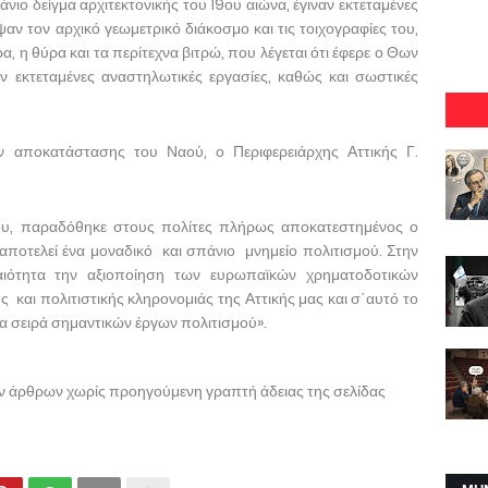
νιο δείγμα αρχιτεκτονικής του 19ου αιώνα, έγιναν εκτεταμένες
ν τον αρχικό γεωμετρικό διάκοσμο και τις τοιχογραφίες του,
 η θύρα και τα περίτεχνα βιτρώ, που λέγεται ότι έφερε ο Θων
 εκτεταμένες αναστηλωτικές εργασίες, καθώς και σωστικές
αποκατάστασης του Ναού, ο Περιφερειάρχης Αττικής Γ.
ου, παραδόθηκε στους πολίτες πλήρως αποκατεστημένος ο
αποτελεί ένα μοναδικό και σπάνιο μνημείο πολιτισμού. Στην
αιότητα την αξιοποίηση των ευρωπαϊκών χρηματοδοτικών
ής και πολιτιστικής κληρονομιάς της Αττικής μας και σ΄αυτό το
ία σειρά σημαντικών έργων πολιτισμού».
ων άρθρων χωρίς προηγούμενη γραπτή άδειας της σελίδας