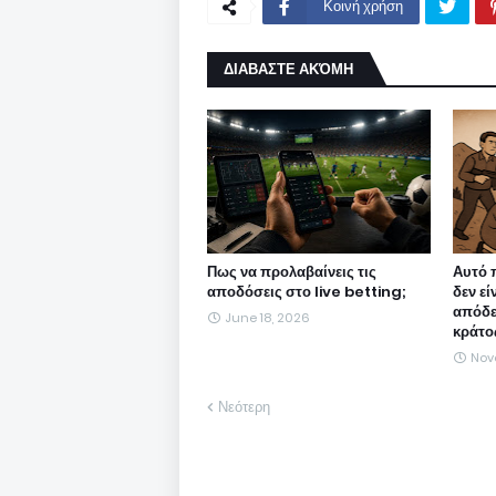
Κοινή χρήση
ΔΙΑΒΑΣΤΕ ΑΚΌΜΗ
Πως να προλαβαίνεις τις
Αυτό 
αποδόσεις στο live betting;
δεν εί
απόδε
June 18, 2026
κράτο
Nov
Νεότερη