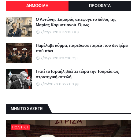
ΔΗΜΟΦΙΛΗ
ΠΡΟΣΦΑΤΑ
Ο Αντώνης Σαμαράς απέφυγε το λάθος της
Μαρίας Καρυστιανού. Όμως...
7/22/2026 10:52:00 π.μ.
Παρέλαβε κόμμα, παρέδωσε παρέα που δεν ξέρει
πού πάει
7/05/2026 11:07:00 π.μ.
Γιατί το Ισραήλ βλέπει τώρα την Τουρκία ως
στρατηγική απειλή
7/25/2026 06:27:00 μ.μ.
ΜΗΝ ΤΟ ΧΑΣΕΤΕ
ΠΟΛΙΤΙΚΗ