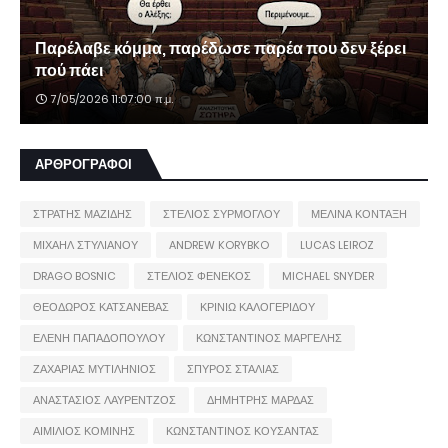
Παρέλαβε κόμμα, παρέδωσε παρέα που δεν ξέρει
πού πάει
7/05/2026 11:07:00 π.μ.
ΑΡΘΡΟΓΡΑΦΟΙ
ΣΤΡΑΤΗΣ ΜΑΖΙΔΗΣ
ΣΤΕΛΙΟΣ ΣΥΡΜΟΓΛΟΥ
ΜΕΛΙΝΑ ΚΟΝΤΑΞΗ
ΜΙΧΑΗΛ ΣΤΥΛΙΑΝΟΥ
ANDREW KORYBKO
LUCAS LEIROZ
DRAGO BOSNIC
ΣΤΕΛΙΟΣ ΦΕΝΕΚΟΣ
MICHAEL SNYDER
ΘΕΟΔΩΡΟΣ ΚΑΤΣΑΝΕΒΑΣ
ΚΡΙΝΙΩ ΚΑΛΟΓΕΡΙΔΟΥ
ΕΛΕΝΗ ΠΑΠΑΔΟΠΟΥΛΟΥ
ΚΩΝΣΤΑΝΤΙΝΟΣ ΜΑΡΓΕΛΗΣ
ΖΑΧΑΡΙΑΣ ΜΥΤΙΛΗΝΙΟΣ
ΣΠΥΡΟΣ ΣΤΑΛΙΑΣ
ΑΝΑΣΤΑΣΙΟΣ ΛΑΥΡΕΝΤΖΟΣ
ΔΗΜΗΤΡΗΣ ΜΑΡΔΑΣ
ΑΙΜΙΛΙΟΣ ΚΟΜΙΝΗΣ
ΚΩΝΣΤΑΝΤΙΝΟΣ ΚΟΥΣΑΝΤΑΣ