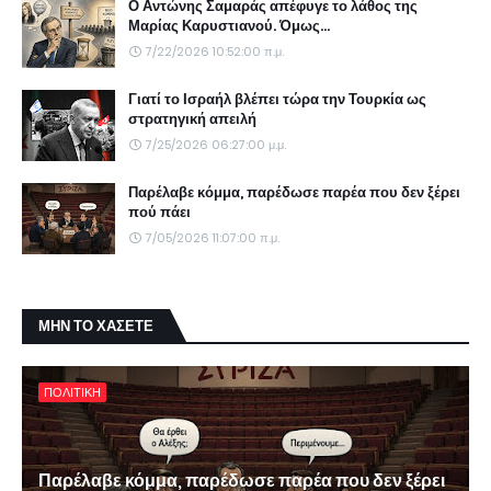
Ο Αντώνης Σαμαράς απέφυγε το λάθος της
Μαρίας Καρυστιανού. Όμως...
7/22/2026 10:52:00 π.μ.
Γιατί το Ισραήλ βλέπει τώρα την Τουρκία ως
στρατηγική απειλή
7/25/2026 06:27:00 μ.μ.
Παρέλαβε κόμμα, παρέδωσε παρέα που δεν ξέρει
πού πάει
7/05/2026 11:07:00 π.μ.
ΜΗΝ ΤΟ ΧΑΣΕΤΕ
ΠΟΛΙΤΙΚΗ
Παρέλαβε κόμμα, παρέδωσε παρέα που δεν ξέρει