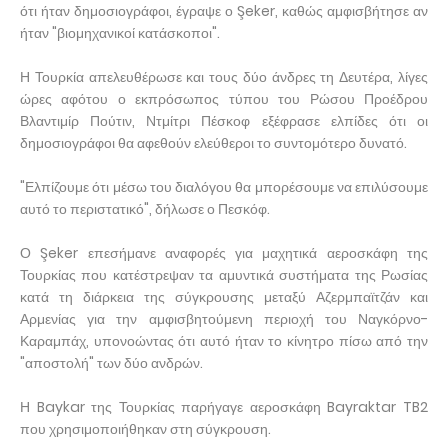
ότι ήταν δημοσιογράφοι, έγραψε ο Şeker, καθώς αμφισβήτησε αν
ήταν "βιομηχανικοί κατάσκοποι".
Η Τουρκία απελευθέρωσε και τους δύο άνδρες τη Δευτέρα, λίγες
ώρες αφότου ο εκπρόσωπος τύπου του Ρώσου Προέδρου
Βλαντιμίρ Πούτιν, Ντμίτρι Πέσκοφ εξέφρασε ελπίδες ότι οι
δημοσιογράφοι θα αφεθούν ελεύθεροι το συντομότερο δυνατό.
"Ελπίζουμε ότι μέσω του διαλόγου θα μπορέσουμε να επιλύσουμε
αυτό το περιστατικό", δήλωσε ο Πεσκόφ.
Ο Şeker επεσήμανε αναφορές για μαχητικά αεροσκάφη της
Τουρκίας που κατέστρεψαν τα αμυντικά συστήματα της Ρωσίας
κατά τη διάρκεια της σύγκρουσης μεταξύ Αζερμπαϊτζάν και
Αρμενίας για την αμφισβητούμενη περιοχή του Ναγκόρνο-
Καραμπάχ, υπονοώντας ότι αυτό ήταν το κίνητρο πίσω από την
"αποστολή" των δύο ανδρών.
Η Baykar της Τουρκίας παρήγαγε αεροσκάφη Bayraktar TB2
που χρησιμοποιήθηκαν στη σύγκρουση.