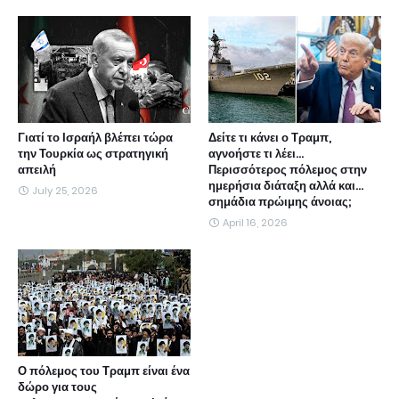
Γιατί το Ισραήλ βλέπει τώρα
Δείτε τι κάνει ο Τραμπ,
την Τουρκία ως στρατηγική
αγνοήστε τι λέει...
απειλή
Περισσότερος πόλεμος στην
ημερήσια διάταξη αλλά και...
July 25, 2026
σημάδια πρώιμης άνοιας;
April 16, 2026
Ο πόλεμος του Τραμπ είναι ένα
δώρο για τους