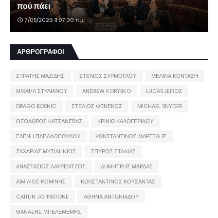
πού πάει
7/05/2026 11:07:00 π.μ.
ΑΡΘΡΟΓΡΑΦΟΙ
ΣΤΡΑΤΗΣ ΜΑΖΙΔΗΣ
ΣΤΕΛΙΟΣ ΣΥΡΜΟΓΛΟΥ
ΜΕΛΙΝΑ ΚΟΝΤΑΞΗ
ΜΙΧΑΗΛ ΣΤΥΛΙΑΝΟΥ
ANDREW KORYBKO
LUCAS LEIROZ
DRAGO BOSNIC
ΣΤΕΛΙΟΣ ΦΕΝΕΚΟΣ
MICHAEL SNYDER
ΘΕΟΔΩΡΟΣ ΚΑΤΣΑΝΕΒΑΣ
ΚΡΙΝΙΩ ΚΑΛΟΓΕΡΙΔΟΥ
ΕΛΕΝΗ ΠΑΠΑΔΟΠΟΥΛΟΥ
ΚΩΝΣΤΑΝΤΙΝΟΣ ΜΑΡΓΕΛΗΣ
ΖΑΧΑΡΙΑΣ ΜΥΤΙΛΗΝΙΟΣ
ΣΠΥΡΟΣ ΣΤΑΛΙΑΣ
ΑΝΑΣΤΑΣΙΟΣ ΛΑΥΡΕΝΤΖΟΣ
ΔΗΜΗΤΡΗΣ ΜΑΡΔΑΣ
ΑΙΜΙΛΙΟΣ ΚΟΜΙΝΗΣ
ΚΩΝΣΤΑΝΤΙΝΟΣ ΚΟΥΣΑΝΤΑΣ
CAITLIN JOHNSTONE
ΑΘΗΝΑ ΑΝΤΩΝΙΑΔΟΥ
ΘΑΝΑΣΗΣ ΜΠΕΛΕΜΕΜΗΣ