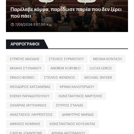
Παρέλαβε κόμμα, παρέδωσε παρέα που δεν ξέρει
πού πάει
7/05/2026 11:07:00 π.μ.
ΑΡΘΡΟΓΡΑΦΟΙ
ΣΤΡΑΤΗΣ ΜΑΖΙΔΗΣ
ΣΤΕΛΙΟΣ ΣΥΡΜΟΓΛΟΥ
ΜΕΛΙΝΑ ΚΟΝΤΑΞΗ
ΜΙΧΑΗΛ ΣΤΥΛΙΑΝΟΥ
ANDREW KORYBKO
LUCAS LEIROZ
DRAGO BOSNIC
ΣΤΕΛΙΟΣ ΦΕΝΕΚΟΣ
MICHAEL SNYDER
ΘΕΟΔΩΡΟΣ ΚΑΤΣΑΝΕΒΑΣ
ΚΡΙΝΙΩ ΚΑΛΟΓΕΡΙΔΟΥ
ΕΛΕΝΗ ΠΑΠΑΔΟΠΟΥΛΟΥ
ΚΩΝΣΤΑΝΤΙΝΟΣ ΜΑΡΓΕΛΗΣ
ΖΑΧΑΡΙΑΣ ΜΥΤΙΛΗΝΙΟΣ
ΣΠΥΡΟΣ ΣΤΑΛΙΑΣ
ΑΝΑΣΤΑΣΙΟΣ ΛΑΥΡΕΝΤΖΟΣ
ΔΗΜΗΤΡΗΣ ΜΑΡΔΑΣ
ΑΙΜΙΛΙΟΣ ΚΟΜΙΝΗΣ
ΚΩΝΣΤΑΝΤΙΝΟΣ ΚΟΥΣΑΝΤΑΣ
CAITLIN JOHNSTONE
ΑΘΗΝΑ ΑΝΤΩΝΙΑΔΟΥ