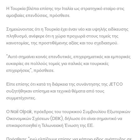
Η Τουρκία βλέπει επίσης την Ιταλία ως στρατηγικό εταίρο στις
αμοιβαίες επενδύσεις, πρόσθεσε.
Σημειώνοντας ότι η Τουρκία έχει έναν νέο και υψηλής ειδίκευσης
πληθυσμό, ανέφερε ότι η χώρα προχωρά στους τομείς της
καινοτομίας, της προστιθέμενης αξίας και του σχεδιασμού.
"Αυτό σημαίνει κοινές επενδυτικές, επιχειρηματικές και εμπορικές
ευκαιρίες σε πολλούς τομείς για ιταλικές και τουρκικές
επιχειρήσεις", πρόσθεσε.
Είπε επίσης ότι κατά τη διάρκεια της συνάντησης της JETCO
συζητήθηκαν επίσημα και τεχνικά θέματα από τους
συμμετέχοντες.
Ο Nail Olpak, πρόεδρος του τουρκικού Συμβουλίου Εξωτερικών
Οικονομικών Σχέσεων (DEIK), δήλωσε ότι είναι σημαντικό να
επικαιροποιηθεί η Τελωνειακή Ένωση της ΕΕ.
Πρόσθεσε: "ενώ ελπίζουμε επίσης για κάποιο είδος ανάπτυξης σε