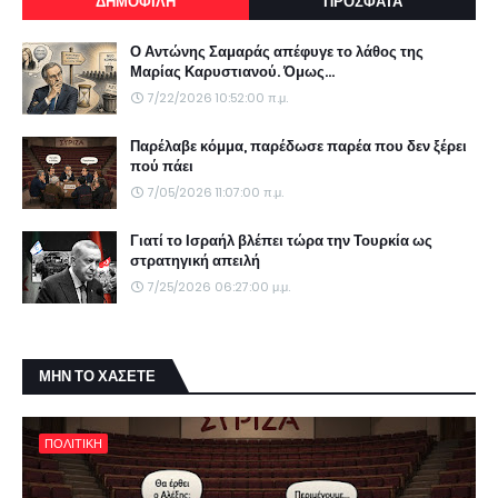
ΔΗΜΟΦΙΛΗ
ΠΡΟΣΦΑΤΑ
Ο Αντώνης Σαμαράς απέφυγε το λάθος της
Μαρίας Καρυστιανού. Όμως...
7/22/2026 10:52:00 π.μ.
Παρέλαβε κόμμα, παρέδωσε παρέα που δεν ξέρει
πού πάει
7/05/2026 11:07:00 π.μ.
Γιατί το Ισραήλ βλέπει τώρα την Τουρκία ως
στρατηγική απειλή
7/25/2026 06:27:00 μ.μ.
ΜΗΝ ΤΟ ΧΑΣΕΤΕ
ΠΟΛΙΤΙΚΗ