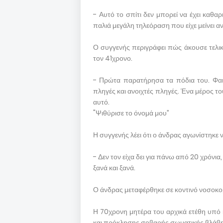
- Αυτό το σπίτι δεν μπορεί να έχει καθα
παλιά μεγάλη τηλεόραση που είχε μείνει αν
Ο συγγενής περιγράφει πώς άκουσε τελικ
τον 41χρονο.
- Πρώτα παρατήρησα τα πόδια του. Φαιν
πληγές και ανοιχτές πληγές. Ένα μέρος 
αυτό.
"Ψιθύρισε το όνομά μου”
Η συγγενής λέει ότι ο άνδρας αγωνίστηκε ν
- Δεν τον είχα δει για πάνω από 20 χρόνι
ξανά και ξανά.
Ο άνδρας μεταφέρθηκε σε κοντινό νοσοκο
Η 70χρονη μητέρα του αρχικά ετέθη υπό
και πρόκλησης σοβαρής σωματικής βλάβης