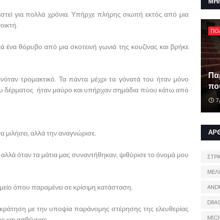
ΜΗ
ριστεί για πολλά χρόνια. Υπήρχε πλήρης σιωπή εκτός από μια
οικτή.
ΠΟ
ά ένα θόρυβο από μια σκοτεινή γωνιά της κουζίνας και βρήκε
Πα
όταν τρομακτικό. Τα πάντα μέχρι τα γόνατά του ήταν μόνο
που
του δέρματος ήταν μαύρο και υπήρχαν σημάδια πύου κάτω από
7
ΑΡ
α μιλήσει, αλλά την αναγνώρισε.
α, αλλά όταν τα μάτια μας συναντήθηκαν, ψιθύρισε το όνομά μου
ΣΤΡ
ΜΕΛ
μείο όπου παραμένει σε κρίσιμη κατάσταση.
AND
DRA
 κράτηση με την υποψία παράνομης στέρησης της ελευθερίας
MIC
 και ασθένειας.