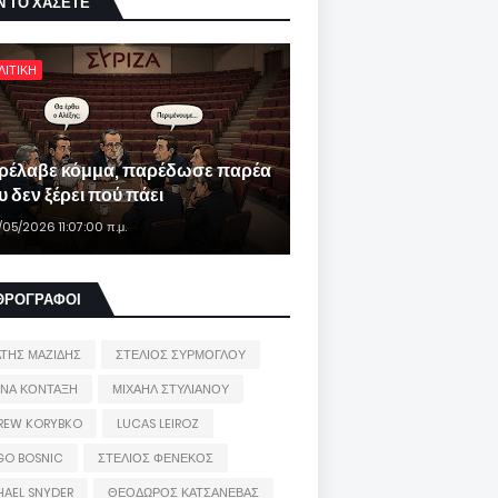
Ν ΤΟ ΧΑΣΕΤΕ
ΛΙΤΙΚΗ
ρέλαβε κόμμα, παρέδωσε παρέα
 δεν ξέρει πού πάει
/05/2026 11:07:00 π.μ.
ΘΡΟΓΡΑΦΟΙ
ΑΤΗΣ ΜΑΖΙΔΗΣ
ΣΤΕΛΙΟΣ ΣΥΡΜΟΓΛΟΥ
ΙΝΑ ΚΟΝΤΑΞΗ
ΜΙΧΑΗΛ ΣΤΥΛΙΑΝΟΥ
REW KORYBKO
LUCAS LEIROZ
GO BOSNIC
ΣΤΕΛΙΟΣ ΦΕΝΕΚΟΣ
HAEL SNYDER
ΘΕΟΔΩΡΟΣ ΚΑΤΣΑΝΕΒΑΣ