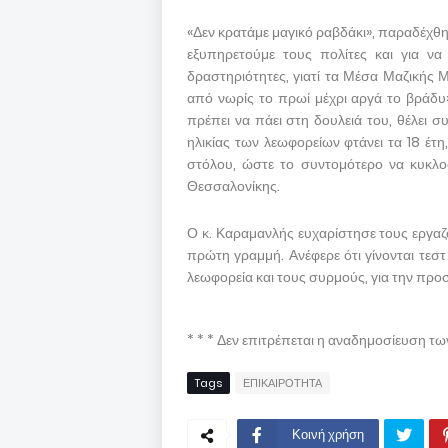
«Δεν κρατάμε μαγικό ραβδάκι», παραδέχθηκ
εξυπηρετούμε τους πολίτες και για ν
δραστηριότητες, γιατί τα Μέσα Μαζικής Μ
από νωρίς το πρωί μέχρι αργά το βράδυ»
πρέπει να πάει στη δουλειά του, θέλει 
ηλικίας των λεωφορείων φτάνει τα 18 έτ
στόλου, ώστε το συντομότερο να κυκλο
Θεσσαλονίκης.
Ο κ. Καραμανλής ευχαρίστησε τους εργα
πρώτη γραμμή. Ανέφερε ότι γίνονται τεσ
λεωφορεία και τους συρμούς, για την προ
* * * Δεν επιτρέπεται η αναδημοσίευση τ
Tags
ΕΠΙΚΑΙΡΟΤΗΤΑ
Κοινή χρήση