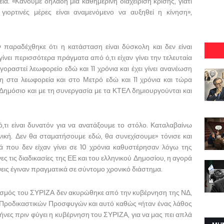
. «Κάνουμε δηλαδή μία καθημερινή διαχείριση κρίσης, γιατί
γιορτινές μέρες είναι αναμενόμενο να αυξηθεί η κίνηση»,
ραδέχθηκε ότι η κατάσταση είναι δύσκολη και δεν είναι
ίνει περισσότερα πράγματα από ό,τι είχαν γίνει την τελευταία
αγοραστεί λεωφορείο εδώ και 11 χρόνια και έχει γίνει ανανέωση
η στα λεωφορεία και στο Μετρό εδώ και 11 χρόνια και τώρα
ημόσιο και με τη συνεργασία με τα ΚΤΕΛ δημιουργούνται και
τι είναι δυνατόν για να ανατάξουμε το στόλο. Καταλαβαίνω
νική. Δεν θα σταματήσουμε εδώ, θα συνεχίσουμε» τόνισε και
τά που δεν είχαν γίνει σε 10 χρόνια καθυστέρησαν λόγω της
ες τις διαδικασίες της ΕΕ και του ελληνικού Δημοσίου, η αγορά
ις έγιναν πραγματικά σε σύντομο χρονικό διάστημα.
νισμός του ΣΥΡΙΖΑ δεν ακυρώθηκε από την κυβέρνηση της ΝΔ,
 Προδικαστικών Προσφυγών και αυτό καθώς «ήταν ένας λάθος
μήνες πριν φύγει η κυβέρνηση του ΣΥΡΙΖΑ, για να μας πει απλά