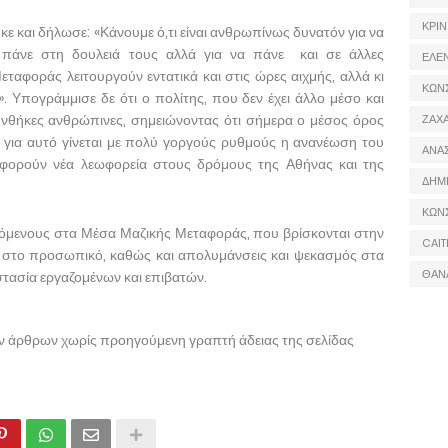
ΚΡΙΝ
ε και δήλωσε: «Κάνουμε ό,τι είναι ανθρωπίνως δυνατόν για να
α πάνε στη δουλειά τους αλλά για να πάνε και σε άλλες
ΕΛΕ
εταφοράς λειτουργούν εντατικά και στις ώρες αιχμής, αλλά κι
ΚΩΝ
. Υπογράμμισε δε ότι ο πολίτης, που δεν έχει άλλο μέσο και
συνθήκες ανθρώπινες, σημειώνοντας ότι σήμερα ο μέσος όρος
ΖΑΧΑ
η, για αυτό γίνεται με πολύ γοργούς ρυθμούς η ανανέωση του
ΑΝΑ
φορούν νέα λεωφορεία στους δρόμους της Αθήνας και της
ΔΗΜ
ΚΩΝ
ζόμενους στα Μέσα Μαζικής Μεταφοράς, που βρίσκονται στην
CAIT
τ στο προσωπικό, καθώς και απολυμάνσεις και ψεκασμός στα
ΘΑΝ
στασία εργαζομένων και επιβατών.
ων άρθρων χωρίς προηγούμενη γραπτή άδειας της σελίδας