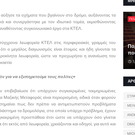
ΜΗ
 αύξησε τα οχήματα που βγαίνουν στο δρόμο, αυξάνοντας τα
ΠΟ
κά και συνεργάστηκε με τον ιδιωτικό τομέα, εκμισθώνοντας
 αναθέτοντας συγκοινωνιακό έργο στα ΚΤΕΛ.
ύγχρονα λεωφορεία ΚΤΕΛ στις περιφερειακές γραμμές του
Πα
ότι ο μεγάλος διαγωνισμός είναι έτοιμος και ήδη γίνονται τα
που
τροκίνητα λεωφορεία, ώστε να προχωρήσει η ανανέωση του
7
καετία
όν για να εξυπηρετούμε τους πολίτες»
ΑΡ
επιβεβαίωσε ότι υπάρχουν συγκεκριμένες τεκμηριωμένες
ΣΤΡ
α Μαζικής Μεταφοράς είναι περιορισμένη, ειδικά όταν φορούν
 σημαίνει πως δεν πρέπει να αντιμετωπιστούν προβλήματα
ΜΕΛ
 διάστημα τα δρομολόγια, στα οποία υπάρχει πρόβλημα, έχουν
AND
υγκεκριμένη προσπάθεια έτσι ώστε να υπάρχουν όσο γίνεται
τι εκτός από λεωφορεία, χρειάζονται και οδηγοί, για αυτό και
DRA
MIC