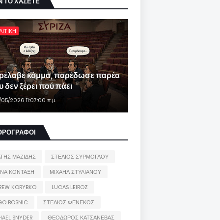
Ν ΤΟ ΧΑΣΕΤΕ
ΛΙΤΙΚΗ
ρέλαβε κόμμα, παρέδωσε παρέα
 δεν ξέρει πού πάει
/05/2026 11:07:00 π.μ.
ΘΡΟΓΡΑΦΟΙ
ΑΤΗΣ ΜΑΖΙΔΗΣ
ΣΤΕΛΙΟΣ ΣΥΡΜΟΓΛΟΥ
ΙΝΑ ΚΟΝΤΑΞΗ
ΜΙΧΑΗΛ ΣΤΥΛΙΑΝΟΥ
REW KORYBKO
LUCAS LEIROZ
GO BOSNIC
ΣΤΕΛΙΟΣ ΦΕΝΕΚΟΣ
HAEL SNYDER
ΘΕΟΔΩΡΟΣ ΚΑΤΣΑΝΕΒΑΣ