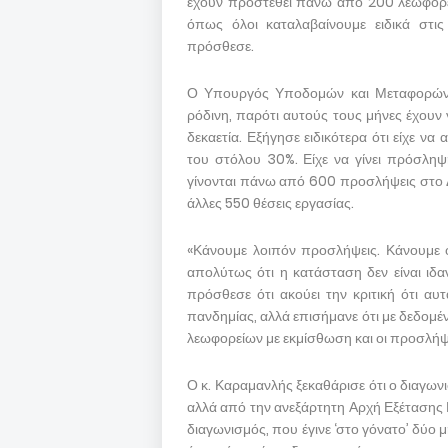
έχουν προστεθεί πάνω από 200 λεωφορεία
όπως όλοι καταλαβαίνουμε ειδικά στις 
πρόσθεσε.
Ο Υπουργός Υποδομών και Μεταφορών πα
ρόδινη, παρότι αυτούς τους μήνες έχουν γ
δεκαετία. Εξήγησε ειδικότερα ότι είχε να 
του στόλου 30%. Είχε να γίνει πρόσληψ
γίνονται πάνω από 600 προσλήψεις στο Δ
άλλες 550 θέσεις εργασίας.
«Κάνουμε λοιπόν προσλήψεις. Κάνουμε ό,
απολύτως ότι η κατάσταση δεν είναι ιδα
πρόσθεσε ότι ακούει την κριτική ότι αυ
πανδημίας, αλλά επισήμανε ότι με δεδομέν
λεωφορείων με εκμίσθωση και οι προσλήψε
Ο κ. Καραμανλής ξεκαθάρισε ότι ο διαγω
αλλά από την ανεξάρτητη Αρχή Εξέτασης
διαγωνισμός, που έγινε ‘στο γόνατο’ δύο 