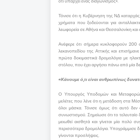
ότι υπάρχει ένας διαγωνισμός».
Τόνισε ότι η Κυβέρνηση της ΝΔ καταρχάς
χρήματα που ξοδεύονται για ανταλλακτι
λεωφορεία σε Αθήνα και Θεσσαλονίκη και
Ανέφερε ότι σήμερα κυκλοφορούν 200 σ
λεκανοπεδίου της Αττικής και επισήμανε 
πρώτα δοκιμαστικά δρομολόγια με ηλεκ
στόλου, που έχει αργήσει πάνω από μία δε
«Κάνουμε ό,τι είναι ανθρωπίνως δυνατ
Ο Υπουργός Υποδομών και Μεταφορών 
μελέτες που λένε ότι η μετάδοση στα Μέσ
όλοι μάσκα. Τόνισε όμως ότι αυτό δεν
συνωστισμού. Σημείωσε ότι το τελευταίο
μειωθεί αισθητά και γίνεται μία πολύ σ
περισσότερα δρομολόγια. Υπογράμμισε δε ό
γίνονται προσλήψεις.