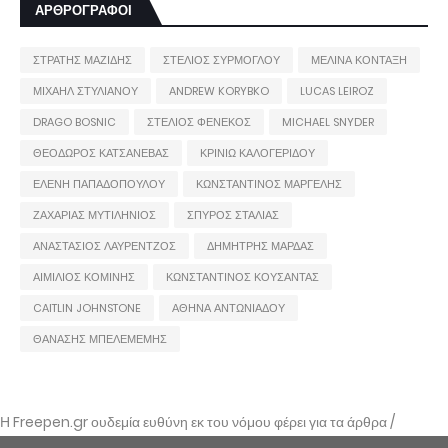
ΑΡΘΡΟΓΡΑΦΟΙ
ΣΤΡΑΤΗΣ ΜΑΖΙΔΗΣ
ΣΤΕΛΙΟΣ ΣΥΡΜΟΓΛΟΥ
ΜΕΛΙΝΑ ΚΟΝΤΑΞΗ
ΜΙΧΑΗΛ ΣΤΥΛΙΑΝΟΥ
ANDREW KORYBKO
LUCAS LEIROZ
DRAGO BOSNIC
ΣΤΕΛΙΟΣ ΦΕΝΕΚΟΣ
MICHAEL SNYDER
ΘΕΟΔΩΡΟΣ ΚΑΤΣΑΝΕΒΑΣ
ΚΡΙΝΙΩ ΚΑΛΟΓΕΡΙΔΟΥ
ΕΛΕΝΗ ΠΑΠΑΔΟΠΟΥΛΟΥ
ΚΩΝΣΤΑΝΤΙΝΟΣ ΜΑΡΓΕΛΗΣ
ΖΑΧΑΡΙΑΣ ΜΥΤΙΛΗΝΙΟΣ
ΣΠΥΡΟΣ ΣΤΑΛΙΑΣ
ΑΝΑΣΤΑΣΙΟΣ ΛΑΥΡΕΝΤΖΟΣ
ΔΗΜΗΤΡΗΣ ΜΑΡΔΑΣ
ΑΙΜΙΛΙΟΣ ΚΟΜΙΝΗΣ
ΚΩΝΣΤΑΝΤΙΝΟΣ ΚΟΥΣΑΝΤΑΣ
CAITLIN JOHNSTONE
ΑΘΗΝΑ ΑΝΤΩΝΙΑΔΟΥ
ΘΑΝΑΣΗΣ ΜΠΕΛΕΜΕΜΗΣ
Η Freepen.gr ουδεμία ευθύνη εκ του νόμου φέρει για τα άρθρα /
αναρτήσεις που δημοσιεύονται και απηχούν τις απόψεις των συντακτών