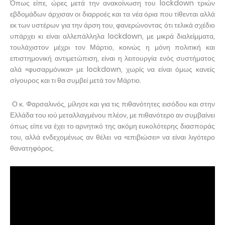
Όπως είπε, ώρες μετά την ανακοίνωση του lockdown τριών
εβδομάδων άρχισαν οι διαρροές και τα νέα όρια που τίθενται αλλά
εκ των υστέρων για την άρση του, φανερώνοντας ότι τελικά σχέδιο
υπάρχει κι είναι αλλεπάλληλα lockdown, με μικρά διαλείμματα,
τουλάχιστον μέχρι τον Μάρτιο, κοινώς η μόνη πολιτική και
επιστημονική αντιμετώπιση, είναι η λειτουργία ενός συστήματος
αλά «φυσαρμόνικα» με lockdown, χωρίς να είναι όμως κανείς
σίγουρος και τι θα συμβεί μετά τον Μάρτιο.
Ο κ. Φαρσαλινός, μίλησε και για τις πιθανότητες εισόδου και στην
Ελλάδα του ιού μεταλλαγμένου πλέον, με πιθανότερο αν συμβαίνει
όπως είπε να έχει το αρνητικό της ακόμη ευκολότερης διασποράς
του, αλλά ενδεχομένως αν θέλει να «επιβιώσει» να είναι λιγότερο
θανατηφόρος.