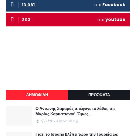
στο
Facebook
13.061
στο
youtube
303
ΔΗΜΟΦΙΛΗ
ΠΡΟΣΦΑΤΑ
Ο Αντώνης Σαμαράς απέφυγε το λάθος της
Μαρίας Καρυστιανού. Όμως...
7/22/2026 10:52:00 π.μ.
Γιατί το Ισραήλ βλέπει τώρα την Τουρκία ως