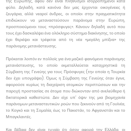
της Ευρώπης, αφού δεν είναι πληθυσμοί ισορροπημένοι κατά
φύλο. Δηλαδή, κατά κανόνα δεν μας έρχονται οικογένειες ή
ζευγάρια, αλλά νεαροί άνδρες, οι οποίοι στην πραγματικότητα
επιδιώκουν να μεταναστεύσουν παράνομα στην Ευρώπη,
προσποιούμενοι τους «πρόσφυγες». Κάνουν δηλαδή αυτό που
τους έχει δασκαλέψει ένα ολόκληρο σύστημα διακίνησης, το οποίο
έχει θεριέψει και τρέφεται από τη νέα «μεγάλη μπίζνα» της
παράνομης μετανάστευσης.
Πρόκειται λοιπόν εν πολλοίς για ένα μαζικό φαινόμενο παράνομης
μετανάστευσης, το οποίο εκμεταλλεύεται καταχρηστικά τη
Σύμβαση της Γενεύης για τους Πρόσφυγες (την οποία η Τουρκία
δεν έχει υπογράψει). Όμως η Σύμβαση της Γενεύης όταν έγινε,
αφορούσε κυρίως τη διαχείριση ατομικών περιπτώσεων και την
παροχή προστασίας σε άτομα που διώκονταν από ανελεύθερα ή
δικτατορικά καθεστώτα. Δεν είχε υπ’ όψιν της μια βιομηχανία
παράνομων μεταναστευτικών ροών που ξεκινούν από τη Γουϊνέα,
το Κογκό και τη Σομαλία, έως το Πακιστάν, το Αφγανιστάν και το
Μπαγκλαντές.
Και βέβαια δεν είναι τυχαίο ότι όσον αφορά την Ελλάδα, οι