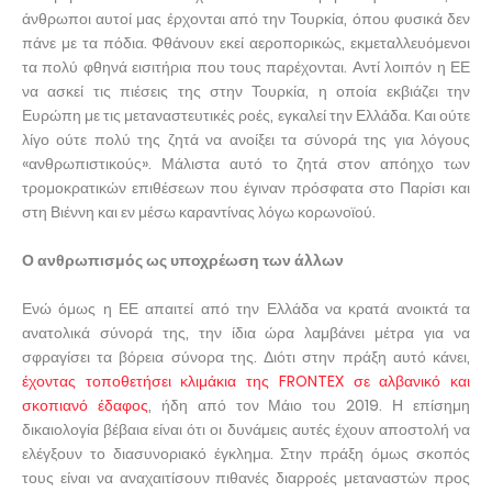
άνθρωποι αυτοί μας έρχονται από την Τουρκία, όπου φυσικά δεν
πάνε με τα πόδια. Φθάνουν εκεί αεροπορικώς, εκμεταλλευόμενοι
τα πολύ φθηνά εισιτήρια που τους παρέχονται. Αντί λοιπόν η ΕΕ
να ασκεί τις πιέσεις της στην Τουρκία, η οποία εκβιάζει την
Ευρώπη με τις μεταναστευτικές ροές, εγκαλεί την Ελλάδα. Και ούτε
λίγο ούτε πολύ της ζητά να ανοίξει τα σύνορά της για λόγους
«ανθρωπιστικούς». Μάλιστα αυτό το ζητά στον απόηχο των
τρομοκρατικών επιθέσεων που έγιναν πρόσφατα στο Παρίσι και
στη Βιέννη και εν μέσω καραντίνας λόγω κορωνοϊού.
Ο ανθρωπισμός ως υποχρέωση των άλλων
Ενώ όμως η ΕΕ απαιτεί από την Ελλάδα να κρατά ανοικτά τα
ανατολικά σύνορά της, την ίδια ώρα λαμβάνει μέτρα για να
σφραγίσει τα βόρεια σύνορα της. Διότι στην πράξη αυτό κάνει,
έχοντας τοποθετήσει κλιμάκια της FRONTEX σε αλβανικό και
σκοπιανό έδαφος
, ήδη από τον Μάιο του 2019. Η επίσημη
δικαιολογία βέβαια είναι ότι οι δυνάμεις αυτές έχουν αποστολή να
ελέγξουν το διασυνοριακό έγκλημα. Στην πράξη όμως σκοπός
τους είναι να αναχαιτίσουν πιθανές διαρροές μεταναστών προς