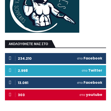
ΑΚΟΛΟΥΘΗΣΤΕ ΜΑΣ ΣΤΟ
στο
Facebook
234.210
στο
Twitter
2.998
στο
Facebook
13.061
στο
youtube
303