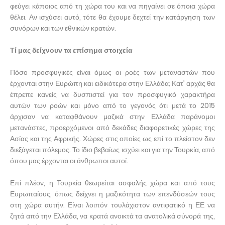
φεύγει κάποιος από τη χώρα του και να πηγαίνει σε όποια χώρα
θέλει. Αν ισχύσει αυτό, τότε θα έχουμε δεχτεί την κατάργηση των
συνόρων και των εθνικών κρατών.
Τί μας δείχνουν τα επίσημα στοιχεία
Πόσο προσφυγικές είναι όμως οι ροές των μεταναστών που
έρχονται στην Ευρώπη και ειδικότερα στην Ελλάδα; Κατ’ αρχάς θα
έπρεπε κανείς να δυσπιστεί για τον προσφυγικό χαρακτήρα
αυτών των ροών και μόνο από το γεγονός ότι μετά το 2015
άρχισαν να καταφθάνουν μαζικά στην Ελλάδα παράνομοι
μετανάστες, προερχόμενοι από δεκάδες διαφορετικές χώρες της
Ασίας και της Αφρικής. Χώρες στις οποίες ως επί το πλείστον δεν
διεξάγεται πόλεμος. Το ίδιο βεβαίως ισχύει και για την Τουρκία, από
όπου μας έρχονται οι άνθρωποι αυτοί.
Επί πλέον, η Τουρκία θεωρείται ασφαλής χώρα και από τους
Ευρωπαίους, όπως δείχνει η μαζικότητα των επενδύσεών τους
στη χώρα αυτήν. Είναι λοιπόν τουλάχιστον αντιφατικό η ΕΕ να
ζητά από την Ελλάδα, να κρατά ανοικτά τα ανατολικά σύνορά της,