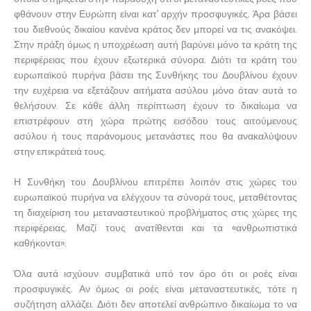
φθάνουν στην Ευρώπη είναι κατ’ αρχήν προσφυγικές. Άρα βάσει
του διεθνούς δικαίου κανένα κράτος δεν μπορεί να τις ανακόψει.
Στην πράξη όμως η υποχρέωση αυτή βαρύνει μόνο τα κράτη της
περιφέρειας που έχουν εξωτερικά σύνορα. Διότι τα κράτη του
ευρωπαϊκού πυρήνα βάσει της Συνθήκης του Δουβλίνου έχουν
την ευχέρεια να εξετάζουν αιτήματα ασύλου μόνο όταν αυτά το
θελήσουν. Σε κάθε άλλη περίπτωση έχουν το δικαίωμα να
επιστρέφουν στη χώρα πρώτης εισόδου τους αιτούμενους
ασύλου ή τους παράνομους μετανάστες που θα ανακαλύψουν
στην επικράτειά τους.
Η Συνθήκη του Δουβλίνου επιτρέπει λοιπόν στις χώρες του
ευρωπαϊκού πυρήνα να ελέγχουν τα σύνορά τους, μεταθέτοντας
τη διαχείριση του μεταναστευτικού προβλήματος στις χώρες της
περιφέρειας. Μαζί τους ανατίθενται και τα «ανθρωπιστικά
καθήκοντα».
Όλα αυτά ισχύουν συμβατικά υπό τον όρο ότι οι ροές είναι
προσφυγικές. Αν όμως οι ροές είναι μεταναστευτικές, τότε η
συζήτηση αλλάζει. Διότι δεν αποτελεί ανθρώπινο δικαίωμα το να