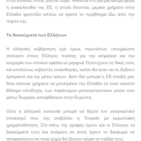
στην Ελλάδα, όπως γίνεται τώρα. Φαίνεται έτσι για μια ακόμη φορά
η ανακολουθία της ΕΕ, η οποία δίνοντας μερικά χρήματα στην
Ελλάδα φροντίζει απλώς να κρατά το πρόβλημα έξω από την
πόρτα της.
Τα δικαιώματα των Ελλήνων
Η ελληνική κυβέρνηση έχει όμως πρωτίστως υποχρέωση
απέναντι στους Έλληνες πολίτες, για την ασφάλεια και την
ευημερία των οποίων οφείλει να μεριμνά. Όσοι έχουν τις δικές τους
και απολύτως σεβαστές ευαισθησίες, καλόν θα ήταν να τις δείξουν
έμπρακτα και όχι μέσω τρίτων. Διότι δεν μπορεί η ΕΕ επειδή μας
δίνει κάποια χρήματα να μετατρέπει την Ελλάδα σε έναν κλειστό
θάλαμο υποδοχής των παράνομων μεταναστευτικών ροών που
μέσω Τουρκίας καταφθάνουν στην Ευρώπη.
Ούτε η ελληνική κοινωνία μπορεί να δεχτεί τον αναγκαστικό
εποικισμό που της επιβάλλει η Τουρκία με ευρωπαϊκή
χρηματοδότηση. Στο κάτω της γραφής έχουν και οι Έλληνες τα
δικαιώματά τους και ανάμεσα σε αυτά, έχουν το δικαίωμα να
αποφασίσουν σε ποια χώρα θα ζήσουν αύριο τα παιδιά τους.