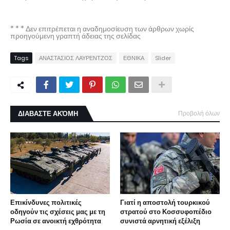
* * * Δεν επιτρέπεται η αναδημοσίευση των άρθρων χωρίς
προηγούμενη γραπτή άδειας της σελίδας
Tags
ΑΝΑΣΤΑΣΙΟΣ ΛΑΥΡΕΝΤΖΟΣ
ΕΘΝΙΚΑ
Slider
ΔΙΑΒΑΣΤΕ ΑΚΌΜΗ
Προβολή όλων
Επικίνδυνες πολιτικές
Γιατί η αποστολή τουρκικού
οδηγούν τις σχέσεις μας με τη
στρατού στο Κοσσυφοπέδιο
Ρωσία σε ανοικτή εχθρότητα
συνιστά αρνητική εξέλιξη