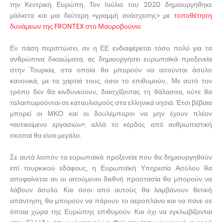
την Κεντρική Ευρώπη. Τον Ιούλιο του 2020 δημιουργήθηκε
μάλιστα και μια δεύτερη «γραμμή ανάσχεσης» με
τοποθέτηση
δυνάμεων της FRONTEX στο Μαυροβούνιο
.
Εν πάση περιπτώσει, αν η ΕΕ ενδιαφέρεται τόσο πολύ για τα
ανθρώπινα δικαιώματα, ας δημιουργήσει ευρωπαϊκά προξενεία
στην Τουρκία, στα οποία θα μπορούν να αιτούνται άσυλο
κανονικά, με τα χαρτιά τους, όσοι το επιθυμούν,. Με αυτό τον
τρόπο δεν θα κινδυνεύουν, διασχίζοντας τη θάλασσα, ούτε θα
ταλαιπωρούνται σε καταυλισμούς στα ελληνικά νησιά. Έτσι βέβαια
μπορεί οι ΜΚΟ και οι δουλέμποροι να μην έχουν πλέον
«αντικείμενο εργασιών», αλλά το κέρδος από ανθρωπιστική
σκοπιά θα είναι μεγάλο.
Σε αυτά λοιπόν τα ευρωπαϊκά προξενεία που θα δημιουργηθούν
επί τουρκικού εδάφους, η Ευρωπαϊκή Υπηρεσία Ασύλου θα
αποφαίνεται αν οι αιτούμενοι διεθνή προστασία θα μπορούν να
λάβουν άσυλο. Και όσοι από αυτούς θα λαμβάνουν θετική
απάντηση, θα μπορούν να πάρουν το αεροπλάνο και να πάνε σε
όποια χώρα της Ευρώπης επιθυμούν. Και όχι να εγκλωβίζονται