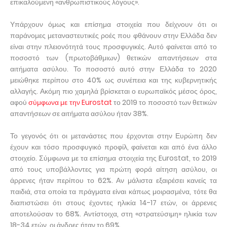
επικαλούμενη «ανθρωπιστικούς λόγους».
Υπάρχουν όμως και επίσημα στοιχεία που δείχνουν ότι οι
παράνομες μεταναστευτικές ροές που φθάνουν στην Ελλάδα δεν
είναι στην πλειονότητά τους προσφυγικές. Αυτό φαίνεται από το
ποσοστό των (πρωτοβάθμιων) θετικών απαντήσεων στα
αιτήματα ασύλου. Το ποσοστό αυτό στην Ελλάδα το 2020
μειώθηκε περίπου στο 40% ως συνέπεια και της κυβερνητικής
αλλαγής. Ακόμη πιο χαμηλά βρίσκεται ο ευρωπαϊκός μέσος όρος,
αφού
σύμφωνα με την Eurostat
το 2019 το ποσοστό των θετικών
απαντήσεων σε αιτήματα ασύλου ήταν 38%.
Το γεγονός ότι οι μετανάστες που έρχονται στην Ευρώπη δεν
έχουν και τόσο προσφυγικό προφίλ, φαίνεται και από ένα άλλο
στοιχείο. Σύμφωνα με τα επίσημα στοιχεία της Eurostat, το 2019
από τους υποβάλλοντες για πρώτη φορά αίτηση ασύλου, οι
άρρενες ήταν περίπου το 62%. Αν μάλιστα εξαιρέσει κανείς τα
παιδιά, στα οποία τα πράγματα είναι κάπως μοιρασμένα, τότε θα
διαπιστώσει ότι στους έχοντες ηλικία 14-17 ετών, οι άρρενες
αποτελούσαν το 68%. Αντίστοιχα, στη «στρατεύσιμη» ηλικία των
18-34 ετών, οι άνδρες ήταν το 69%.