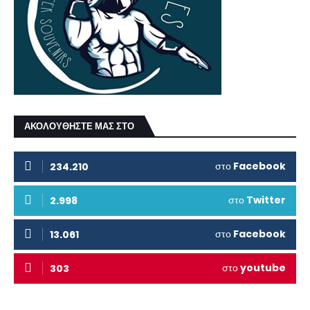
ΑΚΟΛΟΥΘΗΣΤΕ ΜΑΣ ΣΤΟ
στο
Facebook
234.210
στο
Twitter
2.998
στο
Facebook
13.061
στο
youtube
303