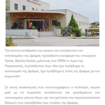
Την έντονη αντίδραση των ιατρών και νοσηλευτών του
νοσοκομείου της Δράμας προκάλεσε η αναφορά του υπουργού
Υγείας, Βασίλη Κικίλια, μιλώντας στο OPEN το πρωί της
Παρασκευής, σχολιάζοντας πως «δεν έχει πρόβλημα το
νοσοκομείο της Δράμας, έχει πρόβλημα η πόλη της Δράμας με τον
κορωνοϊό».
Σε κοινή ανακοίνωση που συνυπογράφουν ο σύλλογος ιατρών
μαζί με τα σωματεία νοσηλευτών και εργαζομένων του
νοσοκομείου γίνεται λόγος για «ατυχέστατη» και «προκλητικότατη»
δήλωση που προσβάλλει τους πολίτες της Δράμας.