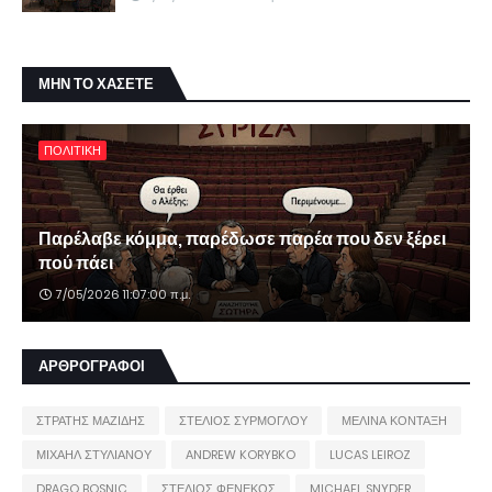
ΜΗΝ ΤΟ ΧΑΣΕΤΕ
ΠΟΛΙΤΙΚΗ
Παρέλαβε κόμμα, παρέδωσε παρέα που δεν ξέρει
πού πάει
7/05/2026 11:07:00 π.μ.
ΑΡΘΡΟΓΡΑΦΟΙ
ΣΤΡΑΤΗΣ ΜΑΖΙΔΗΣ
ΣΤΕΛΙΟΣ ΣΥΡΜΟΓΛΟΥ
ΜΕΛΙΝΑ ΚΟΝΤΑΞΗ
ΜΙΧΑΗΛ ΣΤΥΛΙΑΝΟΥ
ANDREW KORYBKO
LUCAS LEIROZ
DRAGO BOSNIC
ΣΤΕΛΙΟΣ ΦΕΝΕΚΟΣ
MICHAEL SNYDER