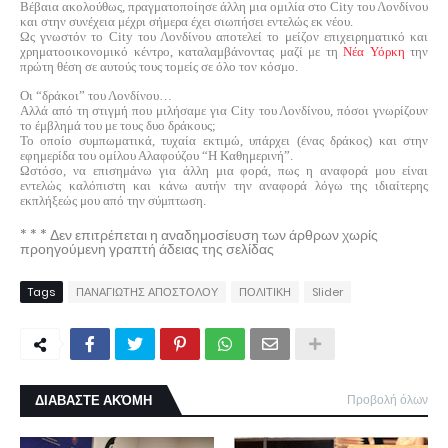
Βέβαια ακολούθως, πραγματοποίησε άλλη μια ομιλία στο
City
του Λονδίνου
και στην συνέχεια μέχρι σήμερα έχει σιωπήσει εντελώς εκ νέου.
Ως γνωστόν τ
ο
City
του Λονδίνου αποτελεί το μείζον επιχειρηματικό και
χρηματοοικονομικό κέντρο, καταλαμβάνοντας μαζί με τη
Νέα Υόρκη
την
πρώτη θέση σε αυτούς τους τομείς σε όλο τον κόσμο.
Οι “δράκοι” του Λονδίνου…
Αλλά από τη στιγμή που μιλήσαμε για
City
του Λονδίνου, πόσοι γνωρίζουν
το έμβλημά του με τους δυο δράκους;
Το οποίο συμπωματικά, τυχαία εκτιμώ, υπάρχει (ένας δράκος) και στην
εφημερίδα του ομίλου Αλαφούζου “Η Καθημερινή”.
Ωστόσο, να επισημάνω για άλλη μια φορά, πως η αναφορά μου είναι
εντελώς καλόπιστη και κάνω αυτήν την αναφορά λόγω της ιδιαίτερης
εκπλήξεώς μου από την σύμπτωση.
* * * Δεν επιτρέπεται η αναδημοσίευση των άρθρων χωρίς
προηγούμενη γραπτή άδειας της σελίδας
Tags
ΠΑΝΑΓΙΩΤΗΣ ΑΠΟΣΤΟΛΟΥ
ΠΟΛΙΤΙΚΗ
Slider
ΔΙΑΒΑΣΤΕ ΑΚΌΜΗ
Προβολή όλων