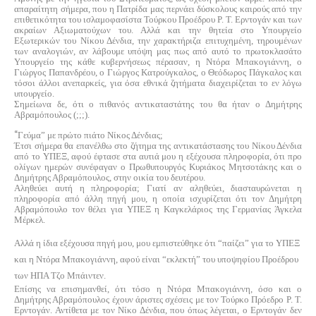
απαραίτητη σήμερα, που η Πατρίδα μας περνάει δύσκολους καιρούς από την
επιθετικότητα του ισλαμοφασίστα Τούρκου Προέδρου Ρ. Τ. Ερντογάν και των
ακραίων Αξιωματούχων του. Αλλά και την θητεία στο Υπουργείο
Εξωτερικών του Νίκου Δένδια, την χαρακτήριζα επιτυχημένη, τηρουμένων
των αναλογιών, αν λάβουμε υπόψη μας πως από αυτό το πρωτοκλασάτο
Υπουργείο της κάθε κυβερνήσεως πέρασαν, η Ντόρα Μπακογιάννη, ο
Γιώργος Παπανδρέου, ο Γιώργος Κατρούγκαλος, ο Θεόδωρος Πάγκαλος και
τόσοι άλλοι ανεπαρκείς, για όσα εθνικά ζητήματα διαχειρίζεται το εν λόγω
υπουργείο.
Σημείωνα δε, ότι ο πιθανός αντικαταστάτης του θα ήταν ο Δημήτρης
Αβραμόπουλος (;;;).
“
Γεύμα” με πρώτο πιάτο Νίκος Δένδιας;
Έτσι σήμερα θα επανέλθω στο ζήτημα της αντικατάστασης του Νίκου Δένδια
από το ΥΠΕΞ, αφού έφτασε στα αυτιά μου η εξέχουσα πληροφορία, ότι προ
ολίγων ημερών συνέφαγαν ο Πρωθυπουργός Κυριάκος Μητσοτάκης και ο
Δημήτρης Αβραμόπουλος, στην οικία του δευτέρου.
Αληθεύει αυτή η πληροφορία; Γιατί αν αληθεύει, διασταυρώνεται η
πληροφορία από άλλη πηγή μου, η οποία ισχυρίζεται ότι τον Δημήτρη
Αβραμόπουλο τον θέλει για ΥΠΕΞ η Καγκελάριος της Γερμανίας Άγκελα
Μέρκελ.
Αλλά η ίδια εξέχουσα πηγή μου, μου εμπιστεύθηκε ότι “παίζει” για το ΥΠΕΞ
και η Ντόρα Μπακογιάννη, αφού είναι “εκλεκτή” του υποψηφίου Προέδρου
των ΗΠΑ Τζο Μπάιντεν.
Επίσης να επισημανθεί, ότι τόσο η Ντόρα Μπακογιάννη, όσο και ο
Δημήτρης Αβραμόπουλος έχουν άριστες σχέσεις με τον Τούρκο Πρόεδρο Ρ. Τ.
Ερντογάν. Αντίθετα με τον Νίκο Δένδια, που όπως λέγεται, ο Ερντογάν δεν