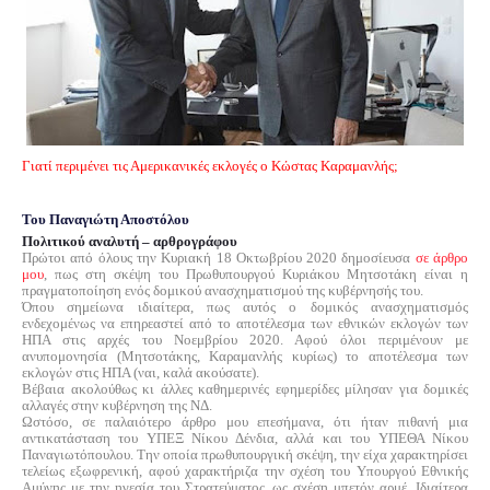
Γιατί περιμένει τις Αμερικανικές εκλογές ο Κώστας Καραμανλής;
Του Παναγιώτη Αποστόλου
Πολιτικού αναλυτή – αρθρογράφου
Πρώτοι από όλους την Κυριακή 18 Οκτωβρίου 2020 δημοσίευσα
σε άρθρο
μου
, πως στη σκέψη του Πρωθυπουργού Κυριάκου Μητσοτάκη είναι η
πραγματοποίηση ενός δομικού ανασχηματισμού της κυβέρνησής του.
Όπου σημείωνα ιδιαίτερα, πως αυτός ο δομικός ανασχηματισμός
ενδεχομένως να επηρεαστεί από το αποτέλεσμα των εθνικών εκλογών των
ΗΠΑ στις αρχές του Νοεμβρίου 2020. Αφού όλοι περιμένουν με
ανυπομονησία (Μητσοτάκης, Καραμανλής κυρίως) το αποτέλεσμα των
εκλογών στις ΗΠΑ (ναι, καλά ακούσατε).
Βέβαια ακολούθως κι άλλες καθημερινές εφημερίδες μίλησαν για δομικές
αλλαγές στην κυβέρνηση της ΝΔ.
Ωστόσο, σε παλαιότερο άρθρο μου επεσήμανα, ότι ήταν πιθανή μια
αντικατάσταση του ΥΠΕΞ Νίκου Δένδια, αλλά και του ΥΠΕΘΑ Νίκου
Παναγιωτόπουλου. Την οποία πρωθυπουργική σκέψη, την είχα χαρακτηρίσει
τελείως εξωφρενική, αφού χαρακτήριζα την σχέση του Υπουργού Εθνικής
Αμύνης με την ηγεσία του Στρατεύματος, ως σχέση μπετόν αρμέ. Ιδιαίτερα