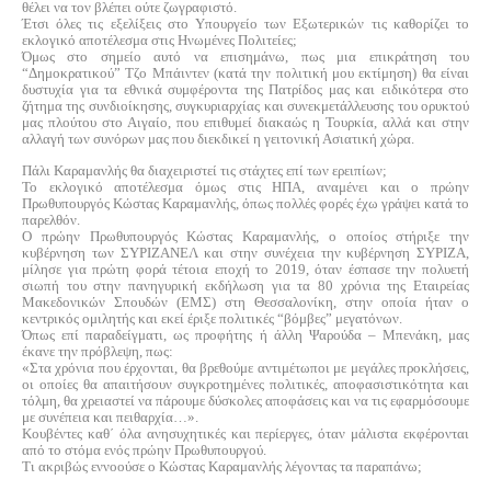
θέλει να τον βλέπει ούτε ζωγραφιστό.
Έτσι όλες τις εξελίξεις στο Υπουργείο των Εξωτερικών τις καθορίζει το
εκλογικό αποτέλεσμα στις Ηνωμένες Πολιτείες;
Όμως στο σημείο αυτό να επισημάνω, πως μια επικράτηση του
“Δημοκρατικού” Τζο Μπάιντεν (κατά την πολιτική μου εκτίμηση) θα είναι
δυστυχία για τα εθνικά συμφέροντα της Πατρίδος μας και ειδικότερα στο
ζήτημα της συνδιοίκησης, συγκυριαρχίας και συνεκμετάλλευσης του ορυκτού
μας πλούτου στο Αιγαίο, που επιθυμεί διακαώς η Τουρκία, αλλά και στην
αλλαγή των συνόρων μας που διεκδικεί η γειτονική Ασιατική χώρα.
Πάλι Καραμανλής θα διαχειριστεί τις στάχτες επί των ερειπίων;
Το εκλογικό αποτέλεσμα όμως στις ΗΠΑ, αναμένει και ο πρώην
Πρωθυπουργός Κώστας Καραμανλής, όπως πολλές φορές έχω γράψει κατά το
παρελθόν.
Ο πρώην Πρωθυπουργός Κώστας Καραμανλής, ο οποίος στήριξε την
κυβέρνηση των ΣΥΡΙΖΑΝΕΛ και στην συνέχεια την κυβέρνηση ΣΥΡΙΖΑ,
μίλησε για πρώτη φορά τέτοια εποχή το 2019, όταν έσπασε την πολυετή
σιωπή του στην πανηγυρική εκδήλωση για τα 80 χρόνια της Εταιρείας
Μακεδονικών Σπουδών (ΕΜΣ) στη Θεσσαλονίκη, στην οποία ήταν ο
κεντρικός ομιλητής και εκεί έριξε πολιτικές “βόμβες” μεγατόνων.
Όπως επί παραδείγματι, ως προφήτης ή άλλη Ψαρούδα – Μπενάκη, μας
έκανε την πρόβλεψη, πως:
«Στα χρόνια που έρχονται, θα βρεθούμε αντιμέτωποι με μεγάλες προκλήσεις,
οι οποίες θα απαιτήσουν συγκροτημένες πολιτικές, αποφασιστικότητα και
τόλμη, θα χρειαστεί να πάρουμε δύσκολες αποφάσεις και να τις εφαρμόσουμε
με συνέπεια και πειθαρχία…».
Κουβέντες καθ΄ όλα ανησυχητικές και περίεργες, όταν μάλιστα εκφέρονται
από το στόμα ενός πρώην Πρωθυπουργού.
Τι ακριβώς εννοούσε ο Κώστας Καραμανλής λέγοντας τα παραπάνω;