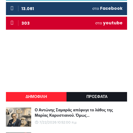
στο
Facebook
13.061
στο
youtube
303
ΔΗΜΟΦΙΛΗ
ΠΡΟΣΦΑΤΑ
Ο Αντώνης Σαμαράς απέφυγε το λάθος της
Μαρίας Καρυστιανού. Όμως...
7/22/2026 10:52:00 π.μ.