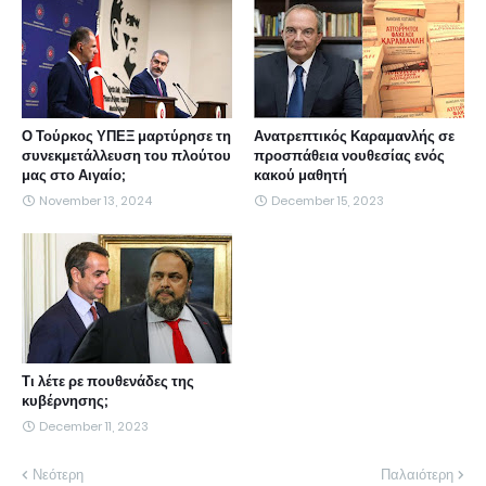
Ο Τούρκος ΥΠΕΞ μαρτύρησε τη
Ανατρεπτικός Καραμανλής σε
συνεκμετάλλευση του πλούτου
προσπάθεια νουθεσίας ενός
μας στο Αιγαίο;
κακού μαθητή
November 13, 2024
December 15, 2023
Τι λέτε ρε πουθενάδες της
κυβέρνησης;
December 11, 2023
Νεότερη
Παλαιότερη