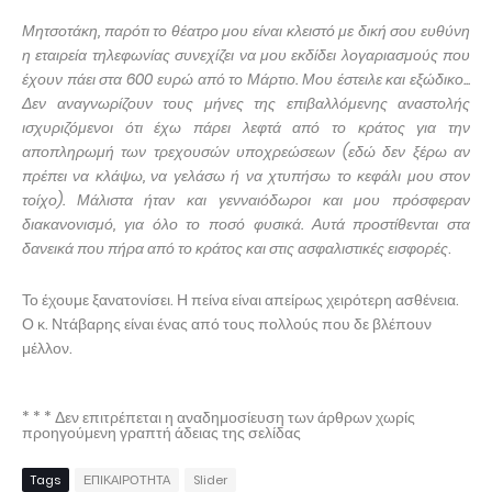
Μητσοτάκη, παρότι το θέατρο μου είναι κλειστό με δική σου ευθύνη
η εταιρεία τηλεφωνίας συνεχίζει να μου εκδίδει λογαριασμούς που
έχουν πάει στα 600 ευρώ από το Μάρτιο. Μου έστειλε και εξώδικο...
Δεν αναγνωρίζουν τους μήνες της επιβαλλόμενης αναστολής
ισχυριζόμενοι ότι έχω πάρει λεφτά από το κράτος για την
αποπληρωμή των τρεχουσών υποχρεώσεων (εδώ δεν ξέρω αν
πρέπει να κλάψω, να γελάσω ή να χτυπήσω το κεφάλι μου στον
τοίχο). Μάλιστα ήταν και γενναιόδωροι και μου πρόσφεραν
διακανονισμό, για όλο το ποσό φυσικά. Αυτά προστίθενται στα
δανεικά που πήρα από το κράτος και στις ασφαλιστικές εισφορές
.
Το έχουμε ξανατονίσει. Η πείνα είναι απείρως χειρότερη ασθένεια.
Ο κ. Ντάβαρης είναι ένας από τους πολλούς που δε βλέπουν
μέλλον.
* * * Δεν επιτρέπεται η αναδημοσίευση των άρθρων χωρίς
προηγούμενη γραπτή άδειας της σελίδας
Tags
ΕΠΙΚΑΙΡΟΤΗΤΑ
Slider