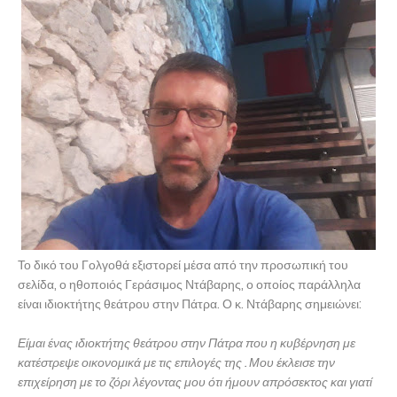
Το δικό του Γολγοθά εξιστορεί μέσα από την προσωπική του
σελίδα, ο ηθοποιός Γεράσιμος Ντάβαρης, ο οποίος παράλληλα
είναι ιδιοκτήτης θεάτρου στην Πάτρα. Ο κ. Ντάβαρης σημειώνει:
Είμαι ένας ιδιοκτήτης θεάτρου στην Πάτρα που η κυβέρνηση με
κατέστρεψε οικονομικά με τις επιλογές της . Μου έκλεισε την
επιχείρηση με το ζόρι λέγοντας μου ότι ήμουν απρόσεκτος και γιατί