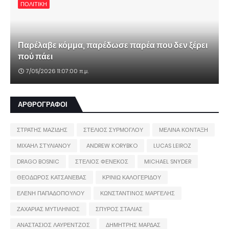
ΠΟΛΙΤΙΚΗ
Παρέλαβε κόμμα, παρέδωσε παρέα που δεν ξέρει
πού πάει
7/05/2026 11:07:00 π.μ.
ΑΡΘΡΟΓΡΑΦΟΙ
ΣΤΡΑΤΗΣ ΜΑΖΙΔΗΣ
ΣΤΕΛΙΟΣ ΣΥΡΜΟΓΛΟΥ
ΜΕΛΙΝΑ ΚΟΝΤΑΞΗ
ΜΙΧΑΗΛ ΣΤΥΛΙΑΝΟΥ
ANDREW KORYBKO
LUCAS LEIROZ
DRAGO BOSNIC
ΣΤΕΛΙΟΣ ΦΕΝΕΚΟΣ
MICHAEL SNYDER
ΘΕΟΔΩΡΟΣ ΚΑΤΣΑΝΕΒΑΣ
ΚΡΙΝΙΩ ΚΑΛΟΓΕΡΙΔΟΥ
ΕΛΕΝΗ ΠΑΠΑΔΟΠΟΥΛΟΥ
ΚΩΝΣΤΑΝΤΙΝΟΣ ΜΑΡΓΕΛΗΣ
ΖΑΧΑΡΙΑΣ ΜΥΤΙΛΗΝΙΟΣ
ΣΠΥΡΟΣ ΣΤΑΛΙΑΣ
ΑΝΑΣΤΑΣΙΟΣ ΛΑΥΡΕΝΤΖΟΣ
ΔΗΜΗΤΡΗΣ ΜΑΡΔΑΣ