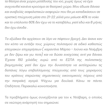
τα θέατρα είναι χώροι μετάδοσης του ιού, χωρίς όμως να έχει
ανιχνευθεί κανένα κρούσμα σε θεατρικό χώρο. Μου έδωσε δάνεια
και αναβολές ασφαλιστικών εισφορών που θα με καταδικάσουν σε
οριστική πτώχευση μέσα στο 21-22 ,αλλά μου μείωσε 40% το νοίκι
και το υπόλοιπο 60% δεν έχω να το καταβάλω, γιατί εδώ και 8 μήνες
δεν έχω έσοδα .
Τα εξώδικα θα αρχίσουν σε λίγο να πέφτουν βροχή. Δεν έκανε καν
τον κόπο να εντάξει τους χώρους πολιτισμού σε ειδικό καθεστώς
εποχιακών επιχειρήσεων ( καραντίνα Μάρτιο - Ιούνιο και Νοέμβρη
με δεν ξέρω και γω ποτε) και να δώσει ενισχύσεις αντί για δάνεια.
Έχασα 150 χιλιάδες ευρώ από το ΕΣΠΑ της πολιτιστικής
βιομηχανίας γιατί δεν έχω την δυνατότητα να εκπληρώσω τις
δαπάνες λόγω επιβαλλόμενης πτώχευσης από τους χειρισμούς
του κράτους στερώντας σημαντικούς οικονομικούς πόρους από
την πατραϊκή αγορά. Ψάχνω για δουλειά. Κάνω τα πάντα.
Οτιδήποτε. Παρακαλώ κοινοποιήστε.
Τα προβλήματα όμως συνεχίζονται για τον κ. Ντάβαρη, ο οποίος
σε νεώτερη ανάρτησή του σημειώνει: