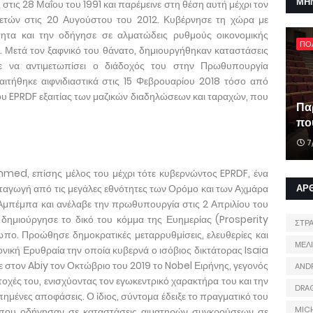
ΜΗ
ις 28 Μαΐου του 1991 και παρέμεινε στη θέση αυτή μέχρι τον
ετών στις 20 Αυγούστου του 2012. Κυβέρνησε τη χώρα με
ότητα και την οδήγησε σε αλματώδεις ρυθμούς οικονομικής
ΠΟ
. Μετά τον ξαφνικό του θάνατο, δημιουργήθηκαν καταστάσεις
ρε να αντιμετωπίσει ο διάδοχός του στην Πρωθυπουργία
αιτήθηκε αιφνιδιαστικά στις 15 Φεβρουαρίου 2018 τόσο από
 EPRDF εξαιτίας των μαζικών διαδηλώσεων και ταραχών, που
Πα
που
7
hmed, επίσης μέλος του μέχρι τότε κυβερνώντος EPRDF, ένα
ταγωγή από τις μεγάλες εθνότητες των Ορόμο και των Αχμάρα
ΑΡ
Αμπέμπα και ανέλαβε την πρωθυπουργία στις 2 Απριλίου του
 δημιούργησε το δικό του κόμμα της Ευημερίας (Prosperity
ΣΤΡ
ωπο. Προώθησε δημοκρατικές μεταρρυθμίσεις, ελευθερίες και
ΜΕΛ
ονική Ερυθραία την οποία κυβερνά ο ισόβιος δικτάτορας Isaia
κε στον Abiy τον Οκτώβριο του 2019 το Nobel Ειρήνης, γεγονός
AND
οχές του, ενισχύοντας τον εγωκεντρικό χαρακτήρα του και την
DRA
ημένες αποφάσεις. Ο ίδιος, σύντομα έδειξε το πραγματικό του
MIC
που οδήγησαν σε καταστάσεις αιματηρών συγκρούσεων σε