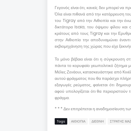
Γεγονός είναι ότι, κανείς δεν μπορεί να 
Όλα είναι πιθανά από την κατάρρευση το
του Tigray από την Αιθιοπία και την έ
δικτάτορα Isaia, του όψιμου φίλου και 
κράτους από τους Tigray και την Ερυθρα
στην Αιθιοπία την αποδυναμώνει έναντι 
εκβιομηχάνηση της χώρας που είχε ξεκινή
Το μόνο βέβαιο είναι ότι η σύγκρουση σ
πάντα το κορυφαίο γεωπολιτικό ζήτημα με
Μέλες Ζενάουι, κατασκευάστηκε από Κινέ
αυτού φράγματος που θα παράσχει πλήρη η
εξαγωγές ρεύματος, φαίνεται ότι δημιου
αφού υπολογίζεται ότι θα περιοριστούν 
φράγμα.
* * * Δεν επιτρέπεται η αναδημοσίευση τ
Tags
ΑΙΘΙΟΠΙΑ
ΔΙΕΘΝΗ
ΣΤΡΑΤΗΣ ΜΑ