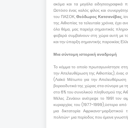
ακόμα και τα μεγάλα ειδησεογραφικά π
Ωστόσο ένας καλός φίλος και συνεργάτης
του ΠΑΣΟΚ,
Θεόδωρος Κατσανέβας
, ί
της Αιθιοπίας τα τελευταία χρόνια, έχει 
όλο θέμα, μας παρείχε σημαντικές πληρο
φοβερά συμβαίνουν στη χώρα αυτή με τ
και την ύπαρξη σημαντικής παροικίας Ελλ
Μια σύντομη ιστορική αναδρομή
Το κόμμα το οποίο πρωταγωνίστησε στη 
την Απελευθέρωση της Αιθιοπίας), ένας
(Λαϊκό Μέτωπο για την Απελευθέρωση τ
βορειοδυτικά της χώρας στα σύνορα με τη
στο 6% του συνολικού πληθυσμού της Αιθ
Μέλες Ζενάουι ανέτρεψε το 1991 τον αι
κυριαρχίας του (1977-1999),ύστερα από 
μια δικτατορία Αφρικανο-μαρξιστικού
πολιτών- μια περίοδος που έμεινε γνωστή 