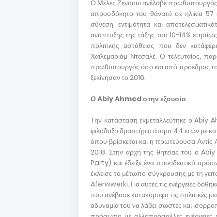
Ο Μέλες Ζενάουι ανέλαβε πρωθυπουργός στ
απροσδόκητο του θάνατό σε ηλικία 57 
σύνεση, εντιμότητα και αποτελεσματικ
ανάπτυξης της τάξης του 10-14% ετησίως
πολιτικής αστάθειας που δεν κατάφε
Χαϊλεμαριάμ Ντεσαλέ. Ο τελευταίος, παρ
πρωθυπουργός όσο και από πρόεδρος του
ξεκίνησαν το 2016.
Ο Abiy Ahmed στην εξουσία
Την κατάσταση εκμεταλλεύτηκε ο Abiy A
φιλόδοξο δραστήριο άτομο 44 ετών με κα
όπου βρίσκεται και η πρωτεύουσα Αντίς 
2018. Στην αρχή της θητείας του ο Abiy
Party) και έδειξε ένα προοδευτικό πρόσ
έκλεισε το μέτωπο σύγκρουσης με τη γειτ
Aferwwerki. Για αυτές τις ενέργειες δόθη
που ανέβασε κατακόρυφα τις πολιτικές μετ
αδυναμία του να λάβει σωστές και ισορροπ
πρόσωπο με αλλοπρόσαλλες ενέργειες 