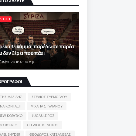
Ν ΤΟ ΧΑΣΕΤΕ
ΛΙΤΙΚΗ
ρέλαβε κόμμα, παρέδωσε παρέα
 δεν ξέρει πού πάει
/05/2026 11:07:00 π.μ.
ΘΡΟΓΡΑΦΟΙ
ΑΤΗΣ ΜΑΖΙΔΗΣ
ΣΤΕΛΙΟΣ ΣΥΡΜΟΓΛΟΥ
ΙΝΑ ΚΟΝΤΑΞΗ
ΜΙΧΑΗΛ ΣΤΥΛΙΑΝΟΥ
REW KORYBKO
LUCAS LEIROZ
GO BOSNIC
ΣΤΕΛΙΟΣ ΦΕΝΕΚΟΣ
HAEL SNYDER
ΘΕΟΔΩΡΟΣ ΚΑΤΣΑΝΕΒΑΣ