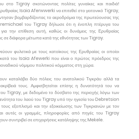
υ στο Tigray σκοτώνοντας πολίτες γυναίκες και παιδιά!
ρυθραίας Isaia Aferwwerki να επιτεθεί στο γειτονικό Tigray,
απάντησαν βομβαρδίζοντας το αεροδρόμια της πρωτεύουσας της
remichael του Tigray δήλωσε ότι η ένοπλη πτέρυγα του
για την επίθεση αυτή, καθώς οι δυνάμεις της Ερυθραίας
ίας σε διάφορα μέτωπα κατά της εθνότητας των Tigray.
νεύουν φυλετικά με τους κατοίκους της Ερυθραίας οι οποίοι
ι κατά του Isaia Afewerki που είναι ο πρώτος πρόεδρος της
 μοναδικού νόμιμου πολιτικού κόμματος στη χώρα.
χουν καταλάβει δύο πόλεις του ανατολικού Τιγκράυ αλλά τα
ακρίβειά τους. Αμφισβητείται επίσης η δυνατότητά του να
ου Tigray, με δεδομένο το δύσβατο της περιοχής λόγω των
 ενότητα του λαού του Tigray υπό την ηγεσία του Debretsion
τους εξοπλισμό και την εξοικείωσης των Τιγκριανών με τον
ι αυτές οι γραμμές, πληροφορίες από πηγές του Tigray
χουν συντριβεί σε επιχειρήσεις κατάληψης της Mekele.