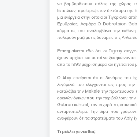
να βομβαρδίσουν πόλεις της χώρας το
Επιπλέον, προέτρεψε τον δικτάτορα της Ε
μια ενέργεια στην οποία οι Τιγκριανοί 
Ερυθραίας, Ασμάρα O Debretsion Geb
κόμματος του αναλαμβάνει την ευθύνη 
πολεμούν μαζί με τις δυνάμεις της Αιθιοπ
Επισημαίνεται εδώ ότι, οι Tigray συγγε
έχουν αρχίσει και αυτοί να ξεσηκώνοντα
από το 1993 μέχρι σήμερα και ηγείται του
Ο Abiy επαίρεται ότι οι δυνάμεις του έ
λεγόμενά του ελέγχονται ως προς την 
καταλάβει την Mekele την πρωτεύουσα τ
ορεινών όγκων που την περιβάλλουν, την
Gebremichael, τον ισχυρό στρατιωτικό 
ανταρτοπόλεμο. Την ώρα που γράφοντα
αναφέρουν ότι τα στρατεύματα του Abiy έ
Τι μέλλει γενέσθαι;