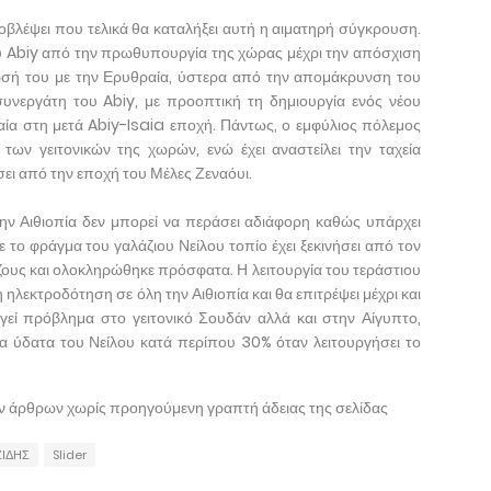
προβλέψει που τελικά θα καταλήξει αυτή η αιματηρή σύγκρουση.
υ Abiy από την πρωθυπουργία της χώρας μέχρι την απόσχιση
νωσή του με την Ερυθραία, ύστερα από την απομάκρυνση του
συνεργάτη του Abiy, με προοπτική τη δημιουργία ενός νέου
ία στη μετά Abiy-Isaia εποχή. Πάντως, ο εμφύλιος πόλεμος
των γειτονικών της χωρών, ενώ έχει αναστείλει την ταχεία
σει από την εποχή του Μέλες Ζεναόυι.
την Αιθιοπία δεν μπορεί να περάσει αδιάφορη καθώς υπάρχει
 το φράγμα του γαλάζιου Νείλου τοπίο έχει ξεκινήσει από τον
ζους και ολοκληρώθηκε πρόσφατα. Η λειτουργία του τεράστιου
λεκτροδότηση σε όλη την Αιθιοπία και θα επιτρέψει μέχρι και
ργεί πρόβλημα στο γειτονικό Σουδάν αλλά και στην Αίγυπτο,
τα ύδατα του Νείλου κατά περίπου 30% όταν λειτουργήσει το
ων άρθρων χωρίς προηγούμενη γραπτή άδειας της σελίδας
ΖΙΔΗΣ
Slider