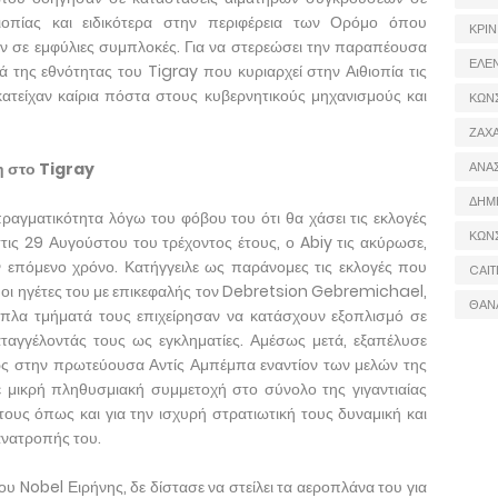
ιοπίας και ειδικότερα στην περιφέρεια των Ορόμο όπου
ΚΡΙΝ
ν σε εμφύλιες συμπλοκές. Για να στερεώσει την παραπέουσα
ΕΛΕ
ά της εθνότητας του Tigray που κυριαρχεί στην Αιθιοπία τις
 κατείχαν καίρια πόστα στους κυβερνητικούς μηχανισμούς και
ΚΩΝ
ΖΑΧΑ
η στο Tigray
ΑΝΑ
ΔΗΜ
αγματικότητα λόγω του φόβου του ότι θα χάσει τις εκλογές
ΚΩΝ
ις 29 Αυγούστου του τρέχοντος έτους, ο Abiy τις ακύρωσε,
ν επόμενο χρόνο. Κατήγγειλε ως παράνομες τις εκλογές που
CAIT
ι οι ηγέτες του με επικεφαλής τον Debretsion Gebremichael,
ΘΑΝ
οπλα τμήματά τους επιχείρησαν να κατάσχουν εξοπλισμό σε
ταγγέλοντάς τους ως εγκληματίες. Αμέσως μετά, εξαπέλυσε
ίως στην πρωτεύουσα Αντίς Αμπέμπα εναντίον των μελών της
ε μικρή πληθυσμιακή συμμετοχή στο σύνολο της γιγαντιαίας
 τους όπως και για την ισχυρή στρατιωτική τους δυναμική και
ανατροπής του.
του Nobel Ειρήνης, δε δίστασε να στείλει τα αεροπλάνα του για