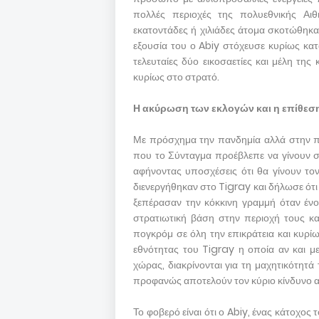
πολλές περιοχές της πολυεθνικής Αιθ
εκατοντάδες ή χιλιάδες άτομα σκοτώθηκα
εξουσία του ο Abiy στόχευσε κυρίως κατ
τελευταίες δύο εικοσαετίες και μέλη της
κυρίως στο στρατό.
Η ακύρωση των εκλογών και η επίθεσ
Με πρόσχημα την πανδημία αλλά στην πρ
που το Σύνταγμα προέβλεπε να γίνουν στ
αφήνοντας υποσχέσεις ότι θα γίνουν το
διενεργήθηκαν στο Tigray και δήλωσε ότ
ξεπέρασαν την κόκκινη γραμμή όταν έν
στρατιωτική βάση στην περιοχή τους κα
πογκρόμ σε όλη την επικράτεια και κυρ
εθνότητας του Tigray η οποία αν και μ
χώρας, διακρίνονται για τη μαχητικότητά
προφανώς αποτελούν τον κύριο κίνδυνο 
Το φοβερό είναι ότι ο Abiy, ένας κάτοχος 