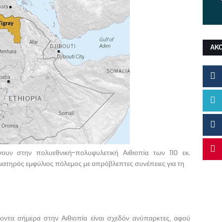
ΑΚ
ουν στην πολυεθνική-πολυφυλετική Αιθιοπία των 110 εκ.
ιματηρός εμφύλιος πόλεμος με απρόβλεπτες συνέπειες για τη
ντα σήμερα στην Αιθιοπία είναι σχεδόν ανύπαρκτες, αφού