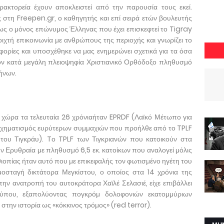
ρακτορεία έχουν αποκλειστεί από την παρουσία τους εκεί.
 στη Freepen.gr, ο καθηγητής και επί σειρά ετών βουλευτής
σως ο μόνος επώνυμος Έλληνας που έχει επισκεφτεί το Tigray
ανοιχτή επικοινωνία με ανθρώπους της περιοχής και γνωρίζει το
φορίες και υποσχέθηκε να μας ενημερώνει σχετικά για τα όσα
ον κατά μεγάλη πλειοψηφία Χριστιανικό Ορθόδοξο πληθυσμό
ήνων.
χώρα τα τελευταία 26 χρόνιαήταν EPRDF (Λαϊκό Μέτωπο για
 σχηματισμός ευρύτερων συμμαχιών που προήλθε από το TPLF
ου Τιγκράυ). Tο TPLF των Τιγκριανών που κατοικούν στα
ν Ερυθραία με πληθυσμό 6,5 εκ. κατοίκων που αναλογεί μόλις
ιοπίας ήταν αυτό που με επικεφαλής τον φωτισμένο ηγέτη του
μοσταγή δικτάτορα Μεγκίστου, ο οποίος στα 14 χρόνια της
την ανατροπή του αυτοκράτορα Χαϊλέ Σελασιέ, είχε επιβάλλει
 τύπου, εξαπολύοντας πογκρόμ δολοφονιών εκατομμύριων
στην ιστορία ως «κόκκινος τρόμος» (red terror).