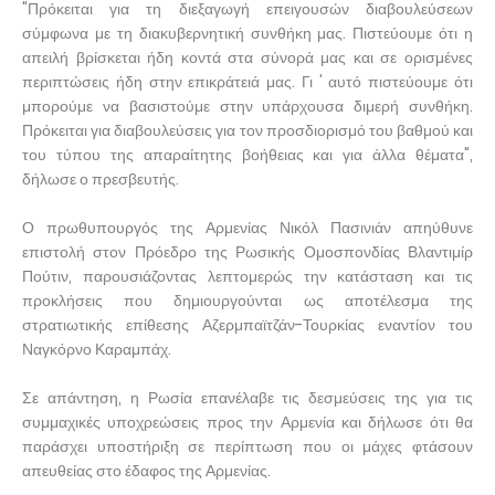
"Πρόκειται για τη διεξαγωγή επειγουσών διαβουλεύσεων
σύμφωνα με τη διακυβερνητική συνθήκη μας. Πιστεύουμε ότι η
απειλή βρίσκεται ήδη κοντά στα σύνορά μας και σε ορισμένες
περιπτώσεις ήδη στην επικράτειά μας. Γι ' αυτό πιστεύουμε ότι
μπορούμε να βασιστούμε στην υπάρχουσα διμερή συνθήκη.
Πρόκειται για διαβουλεύσεις για τον προσδιορισμό του βαθμού και
του τύπου της απαραίτητης βοήθειας και για άλλα θέματα",
δήλωσε ο πρεσβευτής.
Ο πρωθυπουργός της Αρμενίας Νικόλ Πασινιάν απηύθυνε
επιστολή στον Πρόεδρο της Ρωσικής Ομοσπονδίας Βλαντιμίρ
Πούτιν, παρουσιάζοντας λεπτομερώς την κατάσταση και τις
προκλήσεις που δημιουργούνται ως αποτέλεσμα της
στρατιωτικής επίθεσης Αζερμπαϊτζάν-Τουρκίας εναντίον του
Ναγκόρνο Καραμπάχ.
Σε απάντηση, η Ρωσία επανέλαβε τις δεσμεύσεις της για τις
συμμαχικές υποχρεώσεις προς την Αρμενία και δήλωσε ότι θα
παράσχει υποστήριξη σε περίπτωση που οι μάχες φτάσουν
απευθείας στο έδαφος της Αρμενίας.