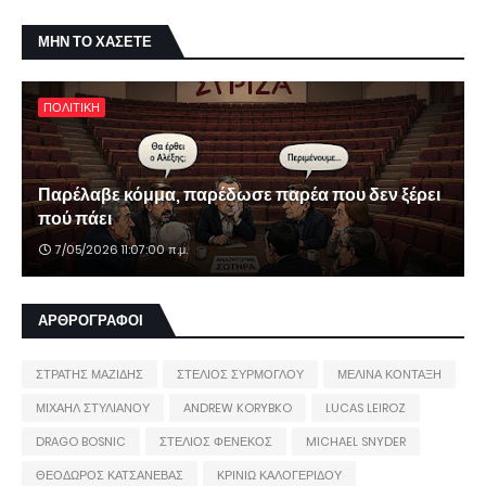
ΜΗΝ ΤΟ ΧΑΣΕΤΕ
ΠΟΛΙΤΙΚΗ
Παρέλαβε κόμμα, παρέδωσε παρέα που δεν ξέρει
πού πάει
7/05/2026 11:07:00 π.μ.
ΑΡΘΡΟΓΡΑΦΟΙ
ΣΤΡΑΤΗΣ ΜΑΖΙΔΗΣ
ΣΤΕΛΙΟΣ ΣΥΡΜΟΓΛΟΥ
ΜΕΛΙΝΑ ΚΟΝΤΑΞΗ
ΜΙΧΑΗΛ ΣΤΥΛΙΑΝΟΥ
ANDREW KORYBKO
LUCAS LEIROZ
DRAGO BOSNIC
ΣΤΕΛΙΟΣ ΦΕΝΕΚΟΣ
MICHAEL SNYDER
ΘΕΟΔΩΡΟΣ ΚΑΤΣΑΝΕΒΑΣ
ΚΡΙΝΙΩ ΚΑΛΟΓΕΡΙΔΟΥ