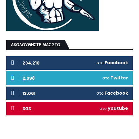
ΑΚΟΛΟΥΘΗΣΤΕ ΜΑΣ ΣΤΟ
στο
Facebook
234.210
στο
Twitter
2.998
στο
Facebook
13.061
στο
youtube
303