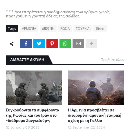
* * * Δεν επιτρέπεται η αναδημοσίευση των άρθρων χωρίς
προηγούμενη γραπτή άδειας της σελίδας
Tags
ΑΡΜΕΝΙΑ
ΔΙΕΘΝΗ
ΡΩΣΙΑ
ΤΟΥΡΚΙΑ
Slider
ΔΙΑΒΑΣΤΕ ΑΚΌΜΗ
Προβολή όλων
Συγκρούονται τα συμφέροντα
Η Αρμενία προσβλέπει σε
της Ρωσίας και του Ιράν στο
διευρυμένη αμυντική εταιρική
«διάδρομο Ζανγκεζούρ»;
σχέση με τη Γαλλία
January 08, 2025
September 22, 2024