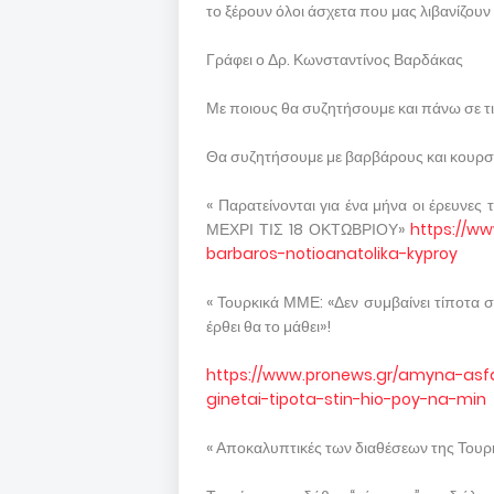
το ξέρουν όλοι άσχετα που μας λιβανίζουν
Γράφει ο Δρ. Κωνσταντίνος Βαρδάκας
Με ποιους θα συζητήσουμε και πάνω σε τι
Θα συζητήσουμε με βαρβάρους και κουρσά
« Παρατείνονται για ένα μήνα οι έρευνε
ΜΕΧΡΙ ΤΙΣ 18 ΟΚΤΩΒΡΙΟΥ»
https://w
barbaros-notioanatolika-kyproy
« Τουρκικά ΜΜΕ: «Δεν συμβαίνει τίποτα σ
έρθει θα το μάθει»!
https://www.pronews.gr/amyna-asfal
ginetai-tipota-stin-hio-poy-na-min
« Αποκαλυπτικές των διαθέσεων της Τουρκ