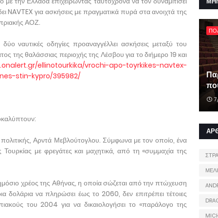
ο με την Ελλάδα επιχειρώντας ταυτόχρονα να τον δυναμιτίσει
ΜΗ
δει NAVTEX για ασκήσεις με πραγματικά πυρά στα ανοιχτά της
υπριακής ΑΟΖ.
ΠΟ
 δύο ναυτικές οδηγίες προαναγγέλλει ασκήσεις μεταξύ του
τος της θαλάσσιας περιοχής της Λέσβου για το διήμερο 19 και
onalert.gr/ellinotourkika/vrochi-apo-toyrkikes-navtex-
Πα
ynes-stin-kypro/395982/
που
7
ποκαλύπτουν:
ΑΡ
ς πολιτικής, Αρντά Μεβλούτογλου. Σύμφωνα με τον οποίο, ένα
 Τουρκίας με φρεγάτες και μαχητικά, από τη «συμμαχία της
ΣΤΡ
ΜΕΛ
δημόσιο χρέος της Αθήνας, η οποία σώζεται από την πτώχευση
AND
ια δολάρια να πληρώσει έως το 2060, δεν επιτρέπει τέτοιες
DRA
πιακούς του 2004 για να δικαιολογήσει το «παράλογο της
MIC