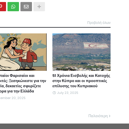
Προβολή όλων
αίοι Φαρισαίοι και
51 Χρόνια Εισβολής και Κατοχής
ιτές: Ξεσηκώνεστε για την
στην Κύπρο και οι προοπτικές
α, δεκαετίες σφυρίζετε
επίλυσης του Κυπριακού
ορα για την Ελλάδα
July 23, 2025
tember 20, 2025
Παλαιότερη
ρει για τα άρθρα / αναρτήσεις που δημοσιεύονται και απηχούν τις απόψε