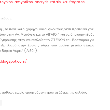
a/toyrkos-amyntikos-analytis-rafale-kai-fregates-
ενεύουν.
 το πάνε και οι χορηγοί και οι φίλοι τους γιατί πρέπει να γίνει
δων στην Αν. Μεσόγειο και το ΑΙΓΑΙΟ ή και να δημιουργηθούν
ς σύγκρουσης στην ναυσιπλοΐα των ΣΤΕΝΩΝ του Βοσπόρου για
 εξοπλισμό στην Συρία , τώρα που ανοίγει μεγάλο θέατρο
 Βόρειο Αφρική ( Λιβύη).
o.blogspot.com/
ων άρθρων χωρίς προηγούμενη γραπτή άδειας της σελίδας