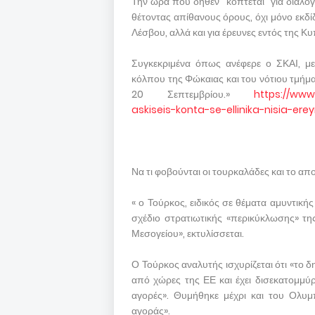
Την ώρα που δήθεν “κόπτεται” για διάλογ
θέτοντας απίθανους όρους, όχι μόνο εκδί
Λέσβου, αλλά και για έρευνες εντός της Κ
Συγκεκριμένα όπως ανέφερε ο ΣΚΑΙ, με
κόλπου της Φώκαιας και του νότιου τμήμα
20 Σεπτεμβρίου.»
https://www.
askiseis-konta-se-ellinika-nisia-ere
Να τι φοβούνται οι τουρκαλάδες και το α
« ο Τούρκος, ειδικός σε θέματα αμυντική
σχέδιο στρατιωτικής «περικύκλωσης» της
Μεσογείου», εκτυλίσσεται.
Ο Τούρκος αναλυτής ισχυρίζεται ότι «το 
από χώρες της ΕΕ και έχει δισεκατομμύρ
αγορές». Θυμήθηκε μέχρι και του Ολυμ
αγοράς».