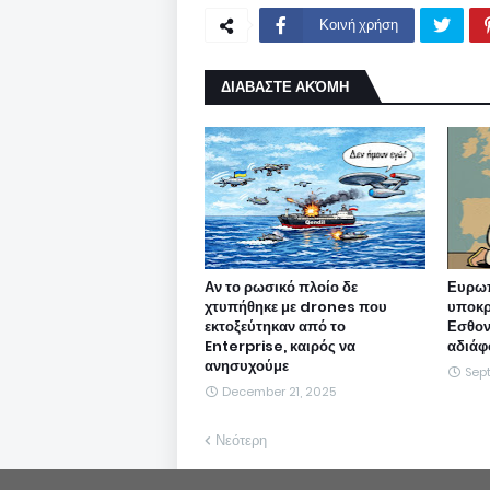
Κοινή χρήση
ΔΙΑΒΑΣΤΕ ΑΚΌΜΗ
Αν το ρωσικό πλοίο δε
Ευρωπ
χτυπήθηκε με drones που
υποκρ
εκτοξεύτηκαν από το
Εσθονί
Enterprise, καιρός να
αδιάφ
ανησυχούμε
Sep
December 21, 2025
Νεότερη
Η Freepen.gr ουδεμία ευθύνη εκ του νόμου φέ