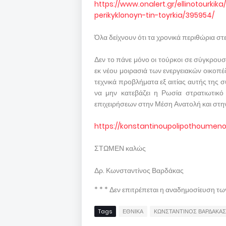
https://www.onalert.gr/ellinotourkik
perikyklonoyn-tin-toyrkia/395954/
Όλα δείχνουν ότι τα χρονικά περιθώρια στ
Δεν το πάνε μόνο οι τούρκοι σε σύγκρουση ,
εκ νέου μοιρασιά των ενεργειακών οικοπέ
τεχνικά προβλήματα εξ αιτίας αυτής τη
να μην κατεβάζει η Ρωσία στρατιωτικό
επιχειρήσεων στην Μέση Ανατολή και στην
https://konstantinoupolipothoumen
ΣΤΩΜΕΝ καλώς
Δρ. Κωνσταντίνος Βαρδάκας
* * * Δεν επιτρέπεται η αναδημοσίευση τ
Tags
ΕΘΝΙΚΑ
ΚΩΝΣΤΑΝΤΙΝΟΣ ΒΑΡΔΑΚΑΣ