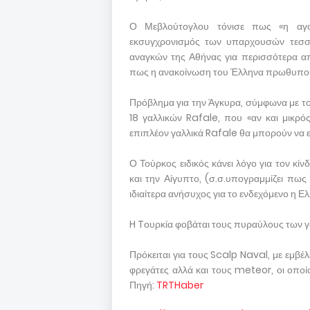
Ο Μεβλούτογλου τόνισε πως «η αγ
εκσυγχρονισμός των υπαρχουσών τεσ
αναγκών της Αθήνας για περισσότερα απ
πως η ανακοίνωση του Έλληνα πρωθυπουρ
Πρόβλημα για την Άγκυρα, σύμφωνα με το
18 γαλλικών Rafale, που «αν και μικρό
επιπλέον γαλλικά Rafale θα μπορούν να 
Ο Τούρκος ειδικός κάνει λόγο για τον κί
και την Αίγυπτο, (σ.σ.υπογραμμίζει πως
ιδιαίτερα ανήσυχος για το ενδεχόμενο η 
H Tουρκία φοβάται τους πυραύλους των γ
Πρόκειται για τους Scalp Naval, με εμβέλ
φρεγάτες αλλά και τους meteor, οι οποίο
Πηγή:
TRTHaber