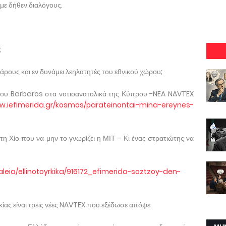
 με δήθεν διαλόγους.
;
ρους και εν δυνάμει λεηλατητές του εθνικού χώρου;
ς του Barbaros στα νοτιοανατολικά της Κύπρου -NEA NAVTEX
ww.iefimerida.gr/kosmos/parateinontai-mina-ereynes-
τη Χίο που να μην το γνωρίζει η ΜΙΤ - Κι ένας στρατιώτης να
eia/ellinotoyrkika/916172_efimerida-soztzoy-den-
ίας είναι τρεις νέες NAVTEX που εξέδωσε απόψε.