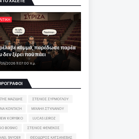
Ν ΤΟ ΧΑΣΕΤΕ
ΛΙΤΙΚΗ
ρέλαβε κόμμα, παρέδωσε παρέα
 δεν ξέρει πού πάει
/05/2026 11:07:00 π.μ.
ΘΡΟΓΡΑΦΟΙ
ΑΤΗΣ ΜΑΖΙΔΗΣ
ΣΤΕΛΙΟΣ ΣΥΡΜΟΓΛΟΥ
ΙΝΑ ΚΟΝΤΑΞΗ
ΜΙΧΑΗΛ ΣΤΥΛΙΑΝΟΥ
REW KORYBKO
LUCAS LEIROZ
GO BOSNIC
ΣΤΕΛΙΟΣ ΦΕΝΕΚΟΣ
HAEL SNYDER
ΘΕΟΔΩΡΟΣ ΚΑΤΣΑΝΕΒΑΣ