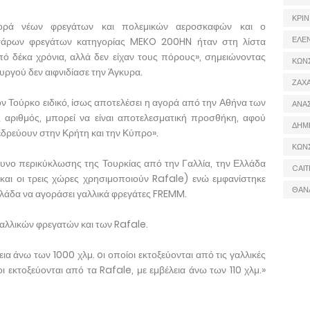
ΚΡΙΝ
ορά νέων φρεγάτων και πολεμικών αεροσκαφών και ο
ΕΛΕ
σάρων φρεγάτων κατηγορίας MEKO 200HN ήταν στη λίστα
ό δέκα χρόνια, αλλά δεν είχαν τους πόρους», σημειώνοντας
ΚΩΝ
γού δεν αιφνιδίασε την Άγκυρα.
ΖΑΧΑ
ν Τούρκο ειδικό, ίσως αποτελέσει η αγορά από την Αθήνα των
ΑΝΑ
ς αριθμός, μπορεί να είναι αποτελεσματική προσθήκη, αφού
ΔΗΜ
εδρεύουν στην Κρήτη και την Κύπρο».
ΚΩΝ
νδυνο περικύκλωσης της Τουρκίας από την Γαλλία, την Ελλάδα
CAIT
 και οι τρεις χώρες χρησιμοποιούν Rafale) ενώ εμφανίστηκε
ΘΑΝ
Ελλάδα να αγοράσει γαλλικά φρεγάτες FREMM.
αλλικών φρεγατών και των Rafale.
εια άνω των 1000 χλμ. oι οποίοι εκτοξεύονται από τις γαλλικές
ι εκτοξεύονται από τα Rafale, με εμβέλεια άνω των 110 χλμ.»