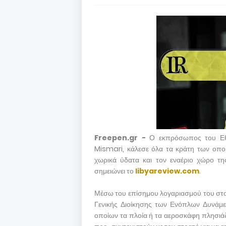
Freepen.gr -
Ο εκπρόσωπος του Εθ
Mismari, κάλεσε όλα τα κράτη των οπο
χωρικά ύδατα και τον εναέριο χώρο τη
σημειώνει το
libyareview.com
.
Μέσω του επίσημου λογαριασμού του στο 
Γενικής Διοίκησης των Ενόπλων Δυνάμεω
οποίων τα πλοία ή τα αεροσκάφη πλησιάζ