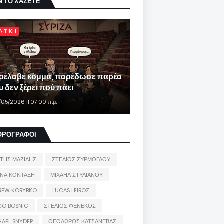
Ν ΤΟ ΧΑΣΕΤΕ
ΛΙΤΙΚΗ
ρέλαβε κόμμα, παρέδωσε παρέα
 δεν ξέρει πού πάει
/05/2026 11:07:00 π.μ.
ΘΡΟΓΡΑΦΟΙ
ΑΤΗΣ ΜΑΖΙΔΗΣ
ΣΤΕΛΙΟΣ ΣΥΡΜΟΓΛΟΥ
ΙΝΑ ΚΟΝΤΑΞΗ
ΜΙΧΑΗΛ ΣΤΥΛΙΑΝΟΥ
REW KORYBKO
LUCAS LEIROZ
GO BOSNIC
ΣΤΕΛΙΟΣ ΦΕΝΕΚΟΣ
HAEL SNYDER
ΘΕΟΔΩΡΟΣ ΚΑΤΣΑΝΕΒΑΣ