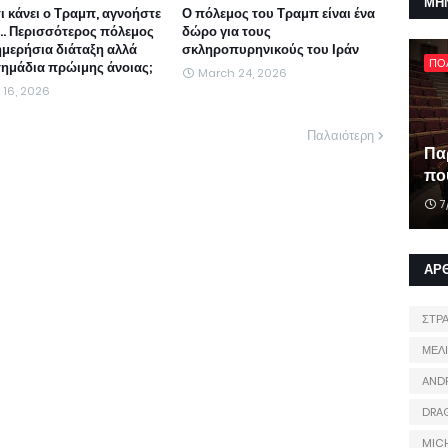
ΜΗ
τι κάνει ο Τραμπ, αγνοήστε
Ο πόλεμος του Τραμπ είναι ένα
ι... Περισσότερος πόλεμος
δώρο για τους
ημερήσια διάταξη αλλά
σκληροπυρηνικούς του Ιράν
ΠΟ
 σημάδια πρώιμης άνοιας;
March 24, 2026
l 16, 2026
Παλαιότερη
Πα
που
7
ΑΡ
ΣΤΡ
ΜΕΛ
AND
DRA
MIC