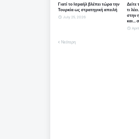
Γιατί το Ισραήλ βλέπει τώρα την
Δείτε 
Τουρκία ως στρατηγική απειλή
τι λέε
στην 
July 25, 2026
και...
Apri
Νεότερη