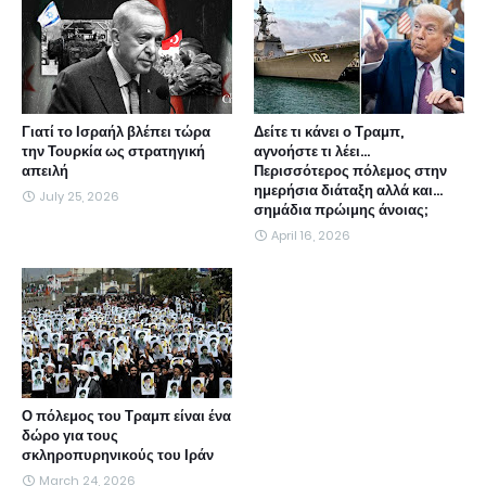
Γιατί το Ισραήλ βλέπει τώρα
Δείτε τι κάνει ο Τραμπ,
την Τουρκία ως στρατηγική
αγνοήστε τι λέει...
απειλή
Περισσότερος πόλεμος στην
ημερήσια διάταξη αλλά και...
July 25, 2026
σημάδια πρώιμης άνοιας;
April 16, 2026
Ο πόλεμος του Τραμπ είναι ένα
δώρο για τους
σκληροπυρηνικούς του Ιράν
March 24, 2026