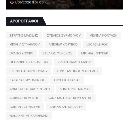
7/05/2026 11:07:00 π.μ.
ΑΡΘΡΟΓΡΑΦΟΙ
ΣΤΡΑΤΗΣ ΜΑΖΙΔΗΣ
ΣΤΕΛΙΟΣ ΣΥΡΜΟΓΛΟΥ
ΜΕΛΙΝΑ ΚΟΝΤΑΞΗ
ΜΙΧΑΗΛ ΣΤΥΛΙΑΝΟΥ
ANDREW KORYBKO
LUCAS LEIROZ
DRAGO BOSNIC
ΣΤΕΛΙΟΣ ΦΕΝΕΚΟΣ
MICHAEL SNYDER
ΘΕΟΔΩΡΟΣ ΚΑΤΣΑΝΕΒΑΣ
ΚΡΙΝΙΩ ΚΑΛΟΓΕΡΙΔΟΥ
ΕΛΕΝΗ ΠΑΠΑΔΟΠΟΥΛΟΥ
ΚΩΝΣΤΑΝΤΙΝΟΣ ΜΑΡΓΕΛΗΣ
ΖΑΧΑΡΙΑΣ ΜΥΤΙΛΗΝΙΟΣ
ΣΠΥΡΟΣ ΣΤΑΛΙΑΣ
ΑΝΑΣΤΑΣΙΟΣ ΛΑΥΡΕΝΤΖΟΣ
ΔΗΜΗΤΡΗΣ ΜΑΡΔΑΣ
ΑΙΜΙΛΙΟΣ ΚΟΜΙΝΗΣ
ΚΩΝΣΤΑΝΤΙΝΟΣ ΚΟΥΣΑΝΤΑΣ
CAITLIN JOHNSTONE
ΑΘΗΝΑ ΑΝΤΩΝΙΑΔΟΥ
ΘΑΝΑΣΗΣ ΜΠΕΛΕΜΕΜΗΣ