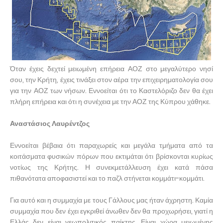
Όταν έχεις δεχτεί μειωμένη επήρεια ΑΟΖ στο μεγαλύτερο νησί
σου, την Κρήτη, έχεις τινάξει στον αέρα την επιχειρηματολογία σου
για την ΑΟΖ των νήσων. Εννοείται ότι το Καστελόριζο δεν θα έχει
πλήρη επήρεια και ότι η συνέχεια με την ΑΟΖ της Κύπρου χάθηκε.
Αναστάσιος Λαυρέντζος
Εννοείται βέβαια ότι παραχωρείς και μεγάλα τμήματα από τα
κοιτάσματα φυσικών πόρων που εκτιμάται ότι βρίσκονται κυρίως
νοτίως της Κρήτης. Η συνεκμετάλλευση έχει κατά πάσα
πιθανότατα αποφασιστεί και το παζλ στήνεται κομμάτι-κομμάτι.
Για αυτό και η συμμαχία με τους Γάλλους μας ήταν άχρηστη. Καμία
συμμαχία που δεν έχει εγκριθεί άνωθεν δεν θα προχωρήσει, γιατί η
Ελλάς δεν είναι γεωπολιτικός παίκτης. Είναι χώρα μειωμένης