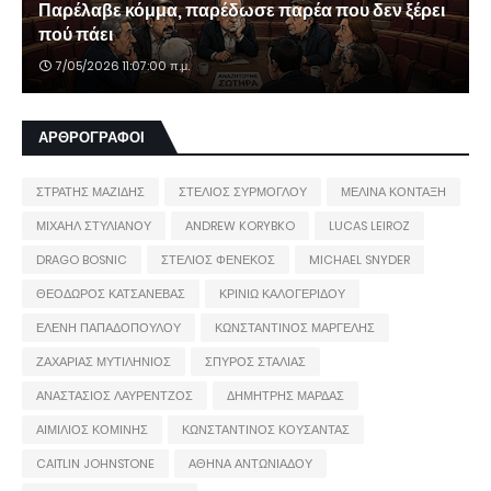
Παρέλαβε κόμμα, παρέδωσε παρέα που δεν ξέρει
πού πάει
7/05/2026 11:07:00 π.μ.
ΑΡΘΡΟΓΡΑΦΟΙ
ΣΤΡΑΤΗΣ ΜΑΖΙΔΗΣ
ΣΤΕΛΙΟΣ ΣΥΡΜΟΓΛΟΥ
ΜΕΛΙΝΑ ΚΟΝΤΑΞΗ
ΜΙΧΑΗΛ ΣΤΥΛΙΑΝΟΥ
ANDREW KORYBKO
LUCAS LEIROZ
DRAGO BOSNIC
ΣΤΕΛΙΟΣ ΦΕΝΕΚΟΣ
MICHAEL SNYDER
ΘΕΟΔΩΡΟΣ ΚΑΤΣΑΝΕΒΑΣ
ΚΡΙΝΙΩ ΚΑΛΟΓΕΡΙΔΟΥ
ΕΛΕΝΗ ΠΑΠΑΔΟΠΟΥΛΟΥ
ΚΩΝΣΤΑΝΤΙΝΟΣ ΜΑΡΓΕΛΗΣ
ΖΑΧΑΡΙΑΣ ΜΥΤΙΛΗΝΙΟΣ
ΣΠΥΡΟΣ ΣΤΑΛΙΑΣ
ΑΝΑΣΤΑΣΙΟΣ ΛΑΥΡΕΝΤΖΟΣ
ΔΗΜΗΤΡΗΣ ΜΑΡΔΑΣ
ΑΙΜΙΛΙΟΣ ΚΟΜΙΝΗΣ
ΚΩΝΣΤΑΝΤΙΝΟΣ ΚΟΥΣΑΝΤΑΣ
CAITLIN JOHNSTONE
ΑΘΗΝΑ ΑΝΤΩΝΙΑΔΟΥ