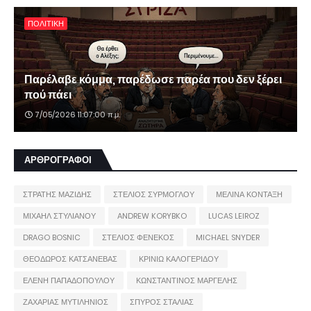
ΠΟΛΙΤΙΚΗ
Παρέλαβε κόμμα, παρέδωσε παρέα που δεν ξέρει
πού πάει
7/05/2026 11:07:00 π.μ.
ΑΡΘΡΟΓΡΑΦΟΙ
ΣΤΡΑΤΗΣ ΜΑΖΙΔΗΣ
ΣΤΕΛΙΟΣ ΣΥΡΜΟΓΛΟΥ
ΜΕΛΙΝΑ ΚΟΝΤΑΞΗ
ΜΙΧΑΗΛ ΣΤΥΛΙΑΝΟΥ
ANDREW KORYBKO
LUCAS LEIROZ
DRAGO BOSNIC
ΣΤΕΛΙΟΣ ΦΕΝΕΚΟΣ
MICHAEL SNYDER
ΘΕΟΔΩΡΟΣ ΚΑΤΣΑΝΕΒΑΣ
ΚΡΙΝΙΩ ΚΑΛΟΓΕΡΙΔΟΥ
ΕΛΕΝΗ ΠΑΠΑΔΟΠΟΥΛΟΥ
ΚΩΝΣΤΑΝΤΙΝΟΣ ΜΑΡΓΕΛΗΣ
ΖΑΧΑΡΙΑΣ ΜΥΤΙΛΗΝΙΟΣ
ΣΠΥΡΟΣ ΣΤΑΛΙΑΣ