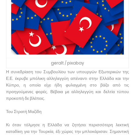
geralt / pixabay
Η συνεδρίαση του Συμβουλίου των υπουργών Εξωτερικών της
Ε.Ε. έκρυβε μπόλικη αλληλεγγύη απέναντι στην Ελλάδα και την
Κύπρο, η οποία είχε ήδη φυλαγμένη στο βάζο από τις
προηγούμενες φορές. Βέβαια με αλληλεγγύη και δελτία τύπου
προκοπή δε βλέπεις.
Του Στρατή Μαζίδη
Κι όταν τόλμησε η Ελλάδα να ζητήσει περισσότερη λεκτική
καταδίκη για την Τουρκία, έξι χώρες την μπλοκάρισαν. Σημαντική