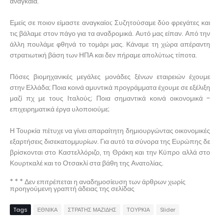
αναγκαία.
Εμείς σε ποιον είμαστε αναγκαίοι; Συζητούσαμε δύο φρεγάτες και
τις βάλαμε στον πάγο για τα αναδρομικά. Αυτό μας είπαν. Από την
άλλη πουλάμε φθηνά το τομάρι μας. Κάναμε τη χώρα απέραντη
στρατιωτική βάση των ΗΠΑ και δεν πήραμε απολύτως τίποτα.
Πόσες βιομηχανικές μεγάλες μονάδες ξένων εταιρειών έχουμε
στην Ελλάδα; Ποια κοινά αμυντικά προγράμματα έχουμε σε εξέλιξη
μαζί πχ με τους Ιταλούς; Ποια σημαντικά κοινά οικονομικά -
επιχειρηματικά έργα υλοποιούμε;
Η Τουρκία πέτυχε να γίνει απαραίτητη δημιουργώντας οικονομικές
εξαρτήσεις δισεκατομμυρίων. Για αυτό τα σύνορα της Ευρώπης δε
βρίσκονται στο Καστελλόριζο, τη Θράκη και την Κύπρο αλλά στο
Κουρτκαλέ και το Οτσακλί στα βάθη της Ανατολίας.
* * * Δεν επιτρέπεται η αναδημοσίευση των άρθρων χωρίς
προηγούμενη γραπτή άδειας της σελίδας
Tags
ΕΘΝΙΚΑ
ΣΤΡΑΤΗΣ ΜΑΖΙΔΗΣ
ΤΟΥΡΚΙΑ
Slider