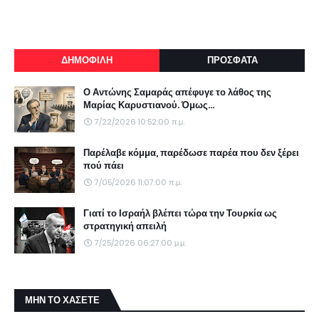
ΔΗΜΟΦΙΛΗ
ΠΡΟΣΦΑΤΑ
Ο Αντώνης Σαμαράς απέφυγε το λάθος της
Μαρίας Καρυστιανού. Όμως...
7/22/2026 10:52:00 π.μ.
Παρέλαβε κόμμα, παρέδωσε παρέα που δεν ξέρει
πού πάει
7/05/2026 11:07:00 π.μ.
Γιατί το Ισραήλ βλέπει τώρα την Τουρκία ως
στρατηγική απειλή
7/25/2026 06:27:00 μ.μ.
ΜΗΝ ΤΟ ΧΑΣΕΤΕ