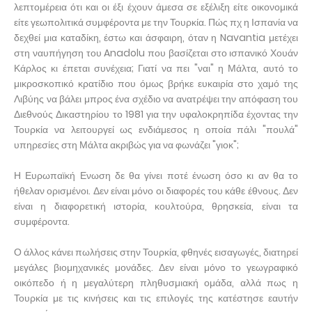
λεπτομέρεια ότι και οι έξι έχουν άμεσα σε εξέλιξη είτε οικονομικά
είτε γεωπολιτικά συμφέροντα με την Τουρκία. Πώς πχ η Ισπανία να
δεχθεί μια καταδίκη, έστω και άσφαιρη, όταν η Navantia μετέχει
στη ναυπήγηση του Anadolu που βασίζεται στο ισπανικό Χουάν
Κάρλος κι έπεται συνέχεια; Γιατί να πει "ναι" η Μάλτα, αυτό το
μικροσκοπικό κρατίδιο που όμως βρήκε ευκαιρία στο χαμό της
Λιβύης να βάλει μπρος ένα σχέδιο να ανατρέψει την απόφαση του
Διεθνούς Δικαστηρίου το 1981 για την υφαλοκρηπίδα έχοντας την
Τουρκία να λειτουργεί ως ενδιάμεσος η οποία πάλι "πουλά"
υπηρεσίες στη Μάλτα ακριβώς για να φωνάζει "γιοκ";
Η Ευρωπαϊκή Ενωση δε θα γίνει ποτέ ένωση όσο κι αν θα το
ήθελαν ορισμένοι. Δεν είναι μόνο οι διαφορές του κάθε έθνους. Δεν
είναι η διαφορετική ιστορία, κουλτούρα, θρησκεία, είναι τα
συμφέροντα.
Ο άλλος κάνει πωλήσεις στην Τουρκία, φθηνές εισαγωγές, διατηρεί
μεγάλες βιομηχανικές μονάδες. Δεν είναι μόνο το γεωγραφικό
οικόπεδο ή η μεγαλύτερη πληθυσμιακή ομάδα, αλλά πως η
Τουρκία με τις κινήσεις και τις επιλογές της κατέστησε εαυτήν