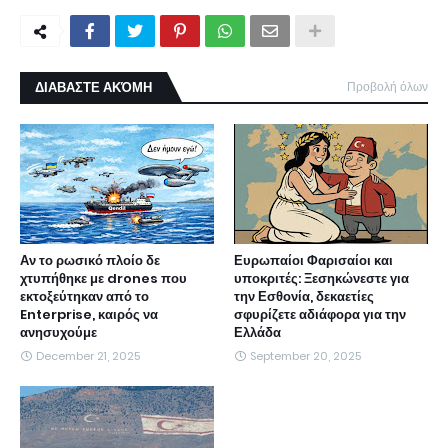
ΔΙΑΒΑΣΤΕ ΑΚΌΜΗ
Προβολή όλων
Αν το ρωσικό πλοίο δε
Ευρωπαίοι Φαρισαίοι και
χτυπήθηκε με drones που
υποκριτές: Ξεσηκώνεστε για
εκτοξεύτηκαν από το
την Εσθονία, δεκαετίες
Enterprise, καιρός να
σφυρίζετε αδιάφορα για την
ανησυχούμε
Ελλάδα
December 21, 2025
September 20, 2025